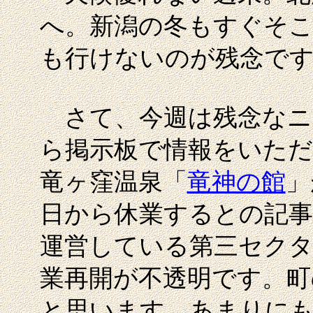
へ。新潟の冬もすぐそこ
も行けないのが残念で
さて、今週は残念なニ
ら掲示板で情報をいた
竜ヶ窪温泉「
竜神の館
」
日から休業するとの記事
運営している第三セク
業再開が不透明です。町
と思います。あまりに