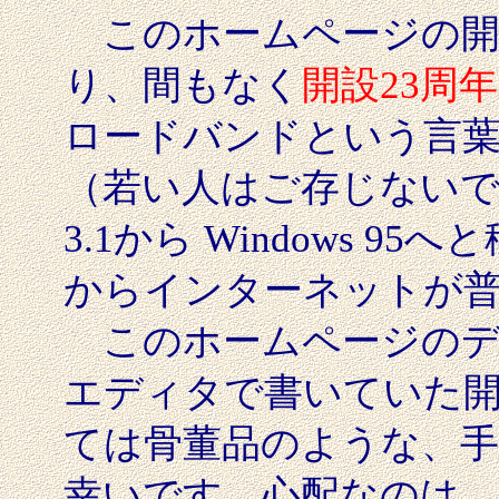
このホームページの開設
り、間もなく
開設23周年
ロードバンドという言
（若い人はご存じないでし
3.1から Windows 
からインターネットが
このホームページのデザ
エディタで書いていた
ては骨董品のような、
幸いです。心配なのは、来年