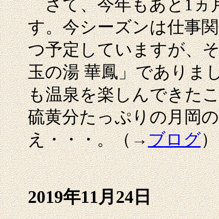
さて、今年もあと1ヵ
す。今シーズンは仕事関
つ予定していますが、そ
玉の湯 華鳳」でありま
も温泉を楽しんできた
硫黄分たっぷりの月岡
え・・・。（→
ブログ
）
2019年11月24日