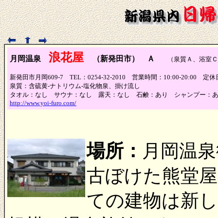
浪花屋
月岡温泉
（新発田市） Ａ
（泉質Ａ、浴室Ｃ
新発田市月岡609-7 TEL：0254-32-2010 営業時間：10:00-20:00 
泉質：含硫黄-ナトリウム-塩化物泉、掛け流し
タオル：なし サウナ：なし 露天：なし 石鹸：あり シャンプー：
http://www.yoi-furo.com/
場所：
月岡温泉
古ぼけた熊堂屋
ての建物は新し