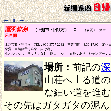
鷹羽鉱泉
（上越市・旧牧村） Ｃ
（泉質Ａ、浴室Ｄ
呂再開
上越市牧区宇津俣 TEL：090-3757-2232 営業時間：8:30-17:00 定
泉質：単純硫黄冷鉱泉、掛け流し
タオル：なし サウナ：なし 露天：あり 石鹸：あり シャンプー：
場所：
前記の
深
山荘へ上る道の
な細い道を進む
その先はガタガタの泥ん