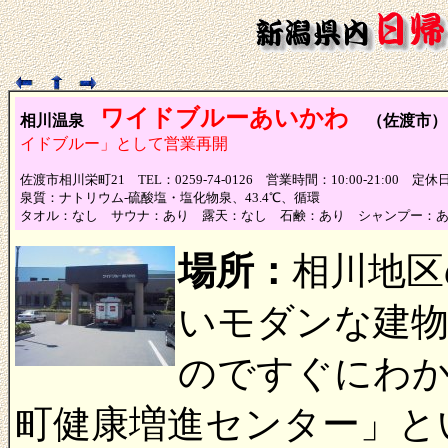
ワイドブルーあいかわ
相川温泉
（佐渡市）
イドブルー」として営業再開
佐渡市相川栄町21 TEL：0259-74-0126 営業時間：10:00-21:0
泉質：ナトリウム-硫酸塩・塩化物泉、43.4℃、循環
タオル：なし サウナ：あり 露天：なし 石鹸：あり シャンプー：
場所：
相川地区
いモダンな建
のですぐにわ
町健康増進センター」と