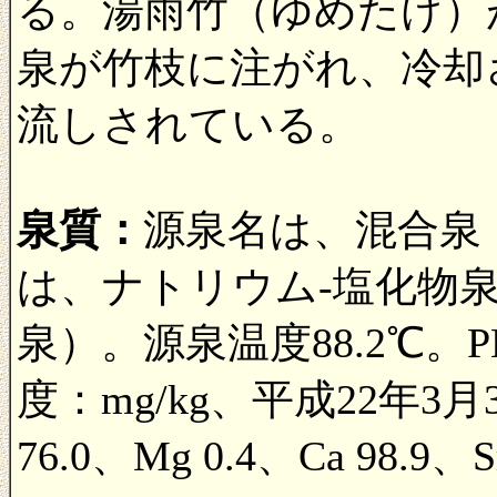
る。湯雨竹（ゆめたけ）
泉が竹枝に注がれ、冷却
流しされている。
泉質：
源泉名は、混合泉
は、ナトリウム-塩化物
泉）。源泉温度88.2℃。P
度：mg/kg、平成22年3月3
76.0、Mg 0.4、Ca 98.9、Sr