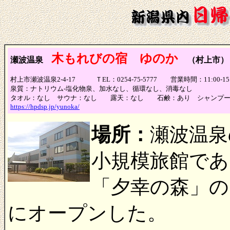
木もれびの宿 ゆのか
瀬波温泉
（村上市
村上市瀬波温泉2-4-17 ＴEL：0254-75-5777 営業時間：11:00-
泉質：
ナトリウム-塩化物泉、加水なし、循環なし、消毒なし
タオル：なし サウナ：なし 露天：なし 石鹸：あり シャンプー
https://hpdsp.jp/yunoka/
場所：
瀬波温泉
小規模旅館であ
「夕幸の森」の
にオープンした。