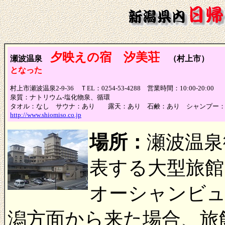
夕映えの宿 汐美荘
瀬波温泉
（村上市） 
となった
村上市瀬波温泉2-9-36 ＴEL：0254-53-4288 営業時間：10:00-20
泉質：
ナトリウム-塩化物泉、循環
タオル：なし サウナ：あり 露天：あり 石鹸：あり シャンプー：
http://www.shiomiso.co.jp
場所：
瀬波温泉
表する大型旅館
オーシャンビ
潟方面から来た場合、旅