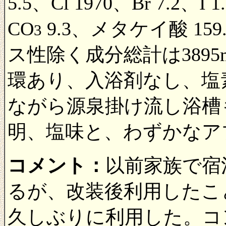
5.5、Cl 1970、Br 7.2、I 
CO
9.3、メタケイ酸 159
3
ス性除く成分総計は3895
環あり、入浴剤なし、塩
ながら源泉掛け流し浴槽
明、塩味と、わずかなア
コメント：
以前家族で宿
るが、改装後利用したこ
久しぶりに利用した。コ