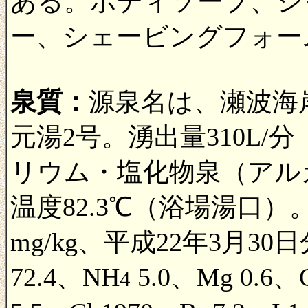
ある。ボディソープ、シ
ー、シェービングフォー
泉質：
源泉名は、瀬波海
元湯2号。湧出量310L/
リウム・塩化物泉（アル
温度82.3℃（浴場湯口
mg/kg、平成22年3月30日分
72.4、NH
5.0、Mg 0.6、Ca
4