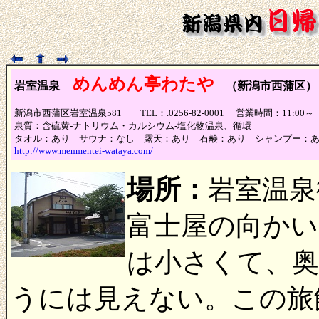
めんめん亭わたや
岩室温泉
（新潟市西蒲区）
新潟市西蒲区岩室温泉581 TEL：.0256-82-0001 営業時間：1
泉質：含硫黄-ナトリウム・カルシウム-塩化物温泉、循環
タオル：あり サウナ：なし 露天：あり 石鹸：あり シャンプー：
http://www.menmentei-wataya.com/
場所：
岩室温泉
富士屋の向かい
は小さくて、奥
うには見えない。この旅