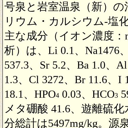
号泉と岩室温泉（新）の
リウム・カルシウム-塩化
主な成分（イオン濃度：mg
析）は、Li 0.1、Na1476、
537.3、Sr 5.2、Ba 1.0、Al
1.3、Cl 3272、Br 11.6、I
18.1、HPO
0.03、HCO
5
4
3
メタ硼酸 41.6、遊離硫
分総計は5497mg/kg