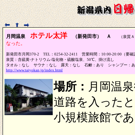
ホテル太洋
月岡温泉
（新発田市） Ａ
（泉質Ａ、
なった。
新発田市月岡370-2 TEL：0254-32-2411 営業時間：10:00-20:00
泉質：含硫黄-ナトリウム-塩化物・硫酸塩泉、50℃、掛け流し
タオル：なし サウナ：なし 露天：なし 石鹸：あり シャンプー：
http://www.taiyokan.jp/index.html
場所：
月岡温泉
道路を入ったと
小規模旅館であ