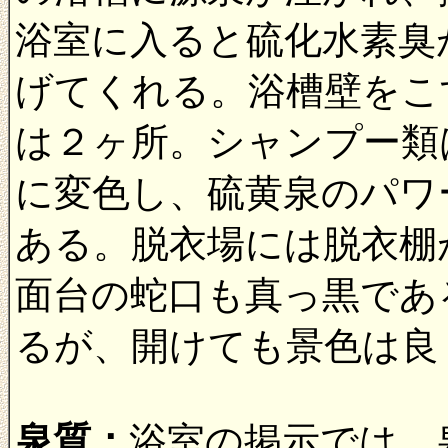
浴室に入ると硫化水素臭
げてくれる。浴槽壁をこ
は２ヶ所。シャンプー類
に変色し、硫黄泉のパワ
ある。脱衣場には脱衣棚
面台の蛇口も真っ黒であ
るが、開けても景色は良
泉質：
浴室の掲示では、