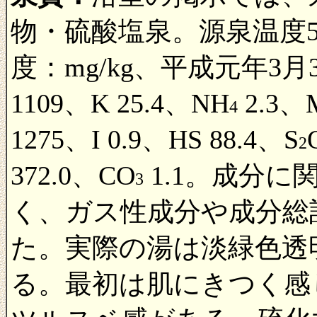
物・硫酸塩泉。源泉温度5
度：mg/kg、平成元年3月3
1109、K 25.4、NH
2.3、M
4
1275、I 0.9、HS 88.4、S
2
372.0、CO
1.1。成分
3
く、ガス性成分や成分総
た。実際の湯は淡緑色透
る。最初は肌にきつく感