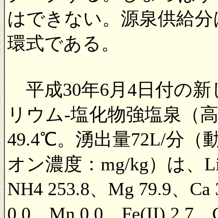
はできない。源泉供給分
環式である。
平成30年6月4日付の
リウム-塩化物強塩泉（
49.4℃。湧出量72L/分
オン濃度：mg/kg）は、Li 3.
NH4 253.8、Mg 79.9、Ca 
0.0、Mn 0.0、Fe(II) 2.7、