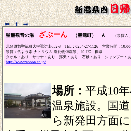
ざぶーん
聖籠観音の湯
（聖籠町） Ａ
（泉質Ａ、
北蒲原郡聖籠町大字諏訪山652-3 TEL：0254-27-1126 営業時間：10
泉質：含よう素-ナトリウム-塩化物強塩泉、49.4℃、循環
タオル：あり サウナ：あり 露天：あり 石鹸：あり シャンプー：
http://www.zaboon.co.jp/
場所：
平成10
温泉施設。国道
ら新発田方面に