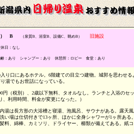
） B
旧施設
（泉質B、浴室B、設備C、眺めB）
 定休日：なし
石鹸：あり シャンプー：あり 休憩所：ロビー 食堂：あり
の入り口にあるホテル。6階建ての目立つ建物。城郭を思わせる
寄り湯でもお世話になっている。
500円（税別）、2歳以下無料、タオルなし。ランチと入浴のセットは
1より、利用時間、料金が変更になった。）
内湯は長方形の大浴槽と寝湯、泡風呂、サウナがある。露天風
洗い場は仕切付きで13ヶ所、ほかに全身シャワーが1ヶ所ある
髪料、綿棒、カミソリ、ドライヤー、櫛類が備えてある。紙コ