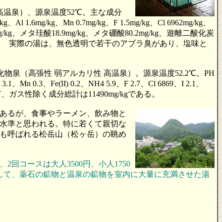
温泉）、源泉温度52℃。主な成分
kg、Al 1.6mg/kg、Mn 0.7mg/kg、F 1.5mg/kg、Cl 6962mg/kg、
mg/kg、メタ珪酸18.9mg/kg、メタ硼酸80.2mg/kg、遊離二酸化炭
月21日分析） 実際の湯は、無色透明で若干のアブラ臭があり、塩味と
泉（高張性 弱アルカリ性 高温泉）。源泉温度52.2℃。PH
 0.3、Fe(II) 0.2、NH4 5.9、F 2.7、Cl 6869、I 2.1、
など、ガス性除く成分総計は11490mg/kgである。
あるが、食事やラーメン、飲み物と
水準と思われる。特に若くて親切な
も呼ばれる松岳山（松ヶ岳）の眺め
2回コースは大人3500円、小人1750
化して、薬石の鉱物と温泉の鉱物を室内に大量に充満させた湯