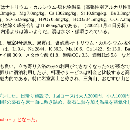
はナトリウム・カルシウム-塩化物温泉（高張性弱アルカリ性高
3mg/kg、Mg 7.0mg/kg、Ca 1302mg/kg、Sr 10.9mg/kg、Ba 3.3mg/
/kg、SO
63.9mg/kg、HPO
0.3mg/kg、HCO
34.5mg/kg、CO
7.2
4
4
3
3
kgなどガス性除く成分合計は11580mg/kgである。（2004年1
、内湯よりは濃いようだ。湯は加水・循環されている。
は、岩室4号源泉。泉質は、含硫黄-ナトリウム・カルシウム-塩化物
a 2844、K 36.3、Mg 10.6、Ca 1422、Sr 13.0、Ba 3.1、Mn
ケイ酸 30.9、メタホウ酸 61.8、遊離CO
3.3、遊離H
S 5.8 
2
2
も良い。立ち寄り入浴のみの利用ができなくなったのが残念で
振りに宿泊利用したが、料理やサービスは料金と比較すると高
魅力的である。特に岩室富士と称され、三角山、おむすび山と
ンした。日帰り施設で、1回コースは大人2000円、小人1000円、
15種類の薬石を床一面に敷き詰め、薬石に熱を加え温泉を蒸気
hoho－」となった。