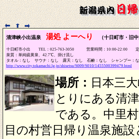
湯処 よーへり
清津峡小出温泉
（十日町市・旧中
十日町市小出 TEL：025-763-3050 営業時間：10:00-22:
泉質：単純硫黄泉、42.7℃、掛け流し
タオル：なし サウナ：なし 露天：なし 石鹸：なし シャンプー：
http://www.city.tokamachi.lg.jp/shisetsu/S009/S010/1455500399479.html
場所：
日本三大
とりにある清津
である。中里村
目の村営日帰り温泉施設と