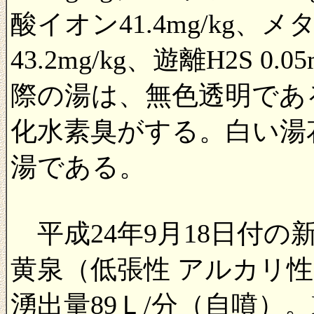
酸イオン41.4mg/kg、メタ
43.2mg/kg、遊離H2S 
際の湯は、無色透明であ
化水素臭がする。白い湯
湯である。
平成24年9月18日付の
黄泉（低張性 アルカリ性 
湧出量89Ｌ/分（自噴）。