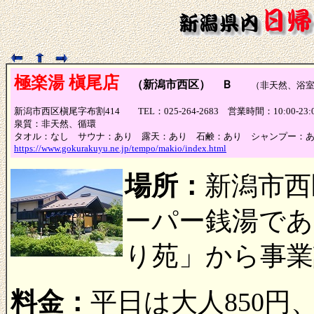
極楽湯 槇尾店
（新潟市西区） Ｂ
（非天然、浴室
新潟市西区槇尾字布割414 TEL：025-264-2683 営業時間：10:00-2
泉質：非天然、循環
タオル：なし サウナ：あり 露天：あり 石鹸：あり シャンプー：
https://www.gokurakuyu.ne.jp/tempo/makio/index.html
場所：
新潟市西
ーパー銭湯である
り苑」から事業
料金：
平日は大人850円