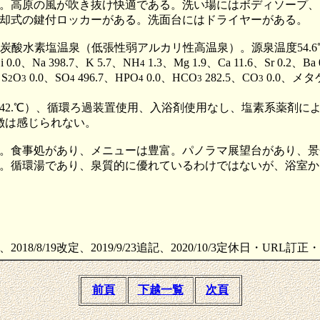
。高原の風が吹き抜け快適である。洗い場にはボディソープ、
却式の鍵付ロッカーがある。洗面台にはドライヤーがある。
酸水素塩温泉（低張性弱アルカリ性高温泉）。源泉温度54.6℃。P
、Na 398.7、K 5.7、NH
1.3、Mg 1.9、Ca 11.6、Sr 0.2、Ba 
4
、S
O
0.0、SO
496.7、HPO
0.0、HCO
282.5、CO
0.0、メタ
2
3
4
4
3
3
2.℃）、循環ろ過装置使用、入浴剤使用なし、塩素系薬剤に
徴は感じられない。
。食事処があり、メニューは豊富。パノラマ展望台があり、景
。循環湯であり、泉質的に優れているわけではないが、浴室か
、2018/8/19改定、2019/9/23追記、2020/10/3定休日・URL訂
前頁
下越一覧
次頁