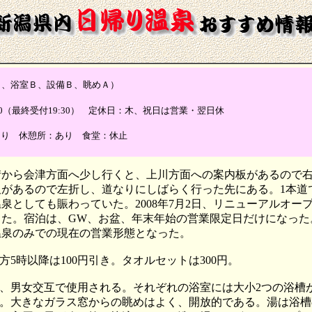
浴室Ｂ、設備Ｂ、眺めＡ）
-20:00（最終受付19:30） 定休日：木、祝日は営業・翌日休
あり 休憩所：あり 食堂：休止
街から会津方面へ少し行くと、上川方面への案内板があるので
板があるので左折し、道なりにしばらく行った先にある。1本道
としても賑わっていた。2008年7月2日、リニューアルオープ
た。宿泊は、GW、お盆、年末年始の営業限定日だけになった。
温泉のみでの現在の営業形態となった。
方5時以降は100円引き。タオルセットは300円。
、男女交互で使用される。それぞれの浴室には大小2つの浴槽
。大きなガラス窓からの眺めはよく、開放的である。湯は浴槽