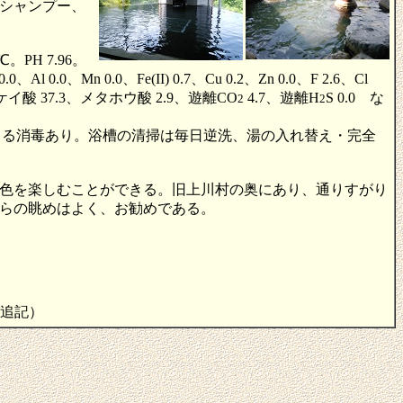
シャンプー、
H 7.96。
0.0、Al 0.0、Mn 0.0、Fe(II) 0.7、Cu 0.2、Zn 0.0、F 2.6、Cl
ケイ酸 37.3、メタホウ酸 2.9、遊離CO
4.7、遊離H
S 0.0 な
2
2
よる消毒あり。浴槽の清掃は毎日逆洗、湯の入れ替え・完全
色を楽しむことができる。旧上川村の奥にあり、通りすがり
らの眺めはよく、お勧めである。
正・追記）