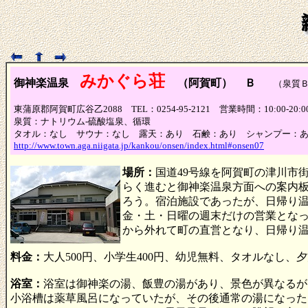
みかぐら荘
御神楽温泉
（阿賀町）
Ｂ
（泉質Ｂ、
東蒲原郡阿賀町広谷乙2088 TEL：0254-95-2121 営業時間：10:00
泉質：ナトリウム-硫酸塩泉、循環
タオル：なし サウナ：なし 露天：あり 石鹸：あり シャンプー：
http://www.town.aga.niigata.jp/kankou/onsen/index.html#onsen07
場所：
国道49号線を阿賀町の津川市
らく進むと御神楽温泉方面への案内
ろう。宿泊施設であったが、日帰り温泉
金・土・日曜の週末だけの営業となっ
から外れて町の直営となり、日帰り
料金：
大人500円、小学生400円、幼児無料、タオルなし、夕
浴室：
浴室は御神楽の湯、飯豊の湯があり、景色が異なるが
小浴槽は薬草風呂になっていたが、その後通常の湯になった