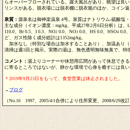
らオーバーフローされている。露天風呂があり、眺望は良い
リンスがある。脱衣場には脱衣棚に脱衣籠のほか、コイン返
泉質：
源泉名は御神楽温泉 4号。泉質はナトリウム-硫酸塩・炭
主な成分（イオン濃度：mg/kg、平成27年2月6日分析）は、Li 0.0
110.0、Br 0.5、I 0.3、NO
0.0、NO
0.0、HS 0.0、HSO
0.0
2
3
4
ど、ガス性除く成分総計は1352mg/kg。
加水なし（特別な場合は加水することあり）、加温あり（4
清掃は週1回と掲示。実際の湯は、無色透明無味無臭で、特
コメント：
湯上りコーナーや休憩用広間があって休息できる
に寄るところではないが、静かな環境で心身を癒すには良い
＊2019年9月23日をもって、食堂営業は休止されました。
→
ブログ
（No.16 1997、2005/4/1合併により住所変更、2008/6/29改訂