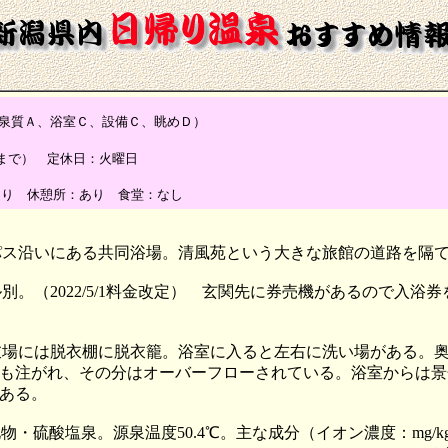
質Ａ、浴室Ｃ、設備Ｃ、眺めＤ）
0:30まで） 定休日：火曜日
あり 休憩所：あり 食堂：なし
パス沿いにある共同浴場。清風苑という大きな旅館の道路を隔
オル別。（2022/5/1料金改定） 玄関先に券売機があるので
衣場には脱衣棚に脱衣籠。浴室に入ると左右に洗い場がある。
も注がれ、その分はオーバーフローされている。浴室からは景
ある。
塩泉。源泉温度50.4℃。主な成分（イオン濃度：mg/kg、平成25年