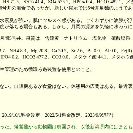
3、HS 71.5、S
O
41.4、SO
575.1、HPO
0.4、HCO
482.1、メ
2
3
4
4
3
号井、6号井の混合であったが、新しい掲示では5号井単独のよう
水素臭が強い。肌にツルスベ感がある。ごくわずかに油膜が浮
度が落ちる場合もある。しかし、月岡の源泉を気軽に味わうに
、月岡5号井。泉質は、含硫黄ーナトリウムー塩化物・硫酸塩泉（
3、Mg 20.8、Ca 50.5、Sr 2.6、Ba 0.0、Al 0.0、Fe(II) 0.7
557.4、HPO4 0.2、HCO3 477.2、CO3 0.0、メタケイ酸 44.1、
生管理のため循環ろ過装置を使用とのこと。
ない。自販機あるが食堂はない。休憩用の広間はある。最近裏
2改訂、2019/10/1料金改定、2022/5/1料金改定、2023/9/9追記）
った。経営難から動物園は廃園され、以後新潟県内にはまとも