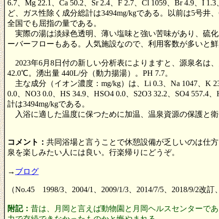
6.7、Mg 22.1、Ca 50.2、Sr 2.4、F 2.7、Cl 1059、Br 4.9、I 1.
ど、ガス性除く成分総計は3494mg/kgである。以前は5
全国でも屈指の量である。
実際の湯は淡緑色透明、薄い塩味と強い苦味があり、硫化
ーバーフローもある。人気施設なので、利用客数が多いと鮮
2023年6月8日付の新しい分析表によりますと、源泉名は
42.0℃。湧出量 440L/分（動力揚湯）。PH 7.7。
主な成分（イオン濃度：mg/kg）は、Li 0.3、Na 1047、K 23.7、NH4 8.
0.0、NO3 0.0、HS 34.9、HSO4 0.0、S2O3 32.2、SO4 
計は3494mg/kgである。
入浴に適した温度に保つために加温、温泉資源の保護と衛
コメント：
共同浴場と言うことで休憩設備が乏しいのは仕方
泉を楽しみたい人には良い。行楽帰りにどうぞ。
→
ブログ
（No.45 1998/3、2004/1、2009/1/3、2014/7/5、2018/9/
附記：
昔は、月岡と言えば動物園と月岡ヘルスセンターであ
力で存続できなかったものかと悔やまれる。