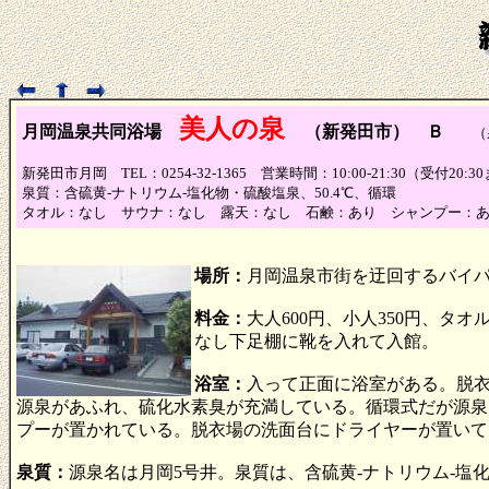
美人の泉
月岡温泉
共同浴場
（新発田市） Ｂ
（泉
新発田市月岡 TEL：0254-32-1365 営業時間：10:00-21:30（受付2
泉質：含硫黄-ナトリウム-塩化物・硫酸塩泉、50.4℃、循環
タオル：なし サウナ：なし 露天：なし 石鹸：あり シャンプー：
場所：
月岡温泉市街を迂回するバイ
料金：
大人600円、小人350円、タ
なし下足棚に靴を入れて入館。
浴室：
入って正面に浴室がある。脱
源泉があふれ、硫化水素臭が充満している。循環式だが源泉
プーが置かれている。脱衣場の洗面台にドライヤーが置いて
泉質：
源泉名は月岡5号井。泉質は、含硫黄-ナトリウム-塩化物・硫酸