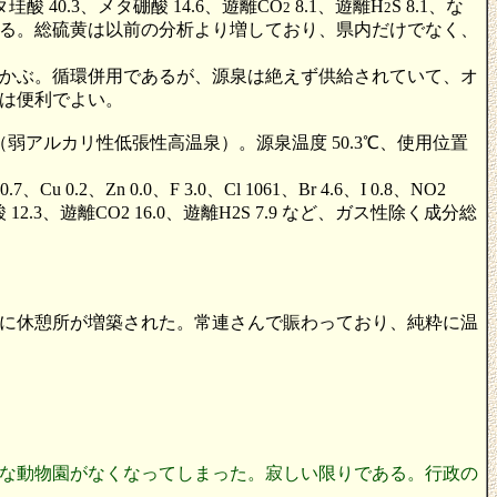
タ珪酸 40.3、メタ硼酸 14.6、遊離CO
8.1、遊離H
S 8.1、な
2
2
である。総硫黄は以前の分析より増しており、県内だけでなく、
かぶ。循環併用であるが、源泉は絶えず供給されていて、オ
は便利でよい。
弱アルカリ性低張性高温泉）。源泉温度 50.3℃、使用位置
、Cu 0.2、Zn 0.0、F 3.0、Cl 1061、Br 4.6、I 0.8、NO2
メタホウ酸 12.3、遊離CO2 16.0、遊離H2S 7.9 など、ガス性除く成分総
に休憩所が増築された。常連さんで賑わっており、純粋に温
な動物園がなくなってしまった。寂しい限りである。行政の