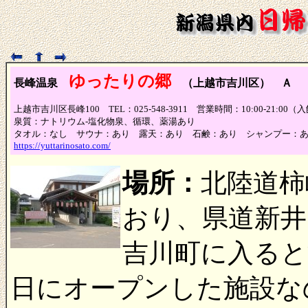
ゆったりの郷
長峰温泉
（上越市吉川区） Ａ
（
上越市吉川区長峰100 TEL：025-548-3911 営業時間：10:00-21
泉質：ナトリウム-塩化物泉、循環、薬湯あり
タオル：なし サウナ：あり 露天：あり 石鹸：あり シャンプー：
https://yuttarinosato.com/
場所：
北陸道柿
おり、県道新井
吉川町に入ると
日にオープンした施設な