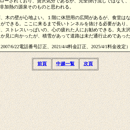
ローされており、贅沢気分であるが、完全掛け流しではなく、
非加熱の源泉そのものと思われる。
床、木の壁が心地よい。１階に休憩用の広間があるが、食堂は
とができる。ここに来るまで長いトンネルを抜ける必要があり
は、ストレスいっぱいの、心の疲れた人にお勧めできる。丸太
たか見に向かったが、積雪があって道路は未だ通行止めであっ
追記、2007/6/22電話番号訂正、2021/4/4料金訂正、2025/4/1料金改定
前頁
中越一覧
次頁