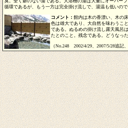
臭。全く癖のない湯である。大浴槽の湯は大量にオーバーフ
循環であるが、もう一方は完全掛け流しで、湯温も低いので
コメント：
館内は木の香漂い、木の
色は雄大であり、大自然を味わうこ
である。ぬるめの掛け流し露天風呂
たとのこと。残念である。どうなっ
（No.248 2002/4/29、2007/5/28