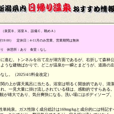
（泉質Ｂ、浴室Ａ、設備Ｃ、眺めＡ）
終受付19:00） 定休日：4-11月のみ営業、営業期間は無休
あり 休憩所：あり 食堂：なし
平に進む。トンネルを出て左が湖方面であるが、右折して森林
じような建物ばかりで、どこが温泉か一瞬とまどうが、道路の
なし。（2025/4/1料金改定）
玄関の上が露天風呂に当たる。浴室は明るく開放的であり、清
られ、一見大量に掛け流しされている様は、感動的ですらある
観が雄大であり、気分爽快になる。洗い場にはボディソープ、
カリ性単純泉。ガス性除く成分総計は169mg/kgと成分的には特