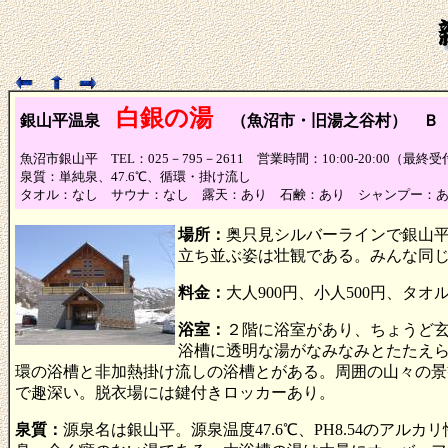
白銀の湯
銀山平温泉
（魚沼市・旧湯之谷村） Ｂ
魚沼市銀山平 TEL：025－795－2611 営業時間：10:00-20:00（最
泉質：単純泉、47.6℃、循環・掛け流し
タオル：なし サウナ：なし 露天：あり 石鹸：あり シャンプー：
場所：
奥只見シルバーラインで銀山
立ち並ぶ姿は壮観である。みんな同
料金：
大人900円、小人500円、タオル
浴室：
２階に浴室があり、ちょうど
浴槽に透明な湯がなみなみとたたえ
環の浴槽と非加熱掛け流しの浴槽とがある。周囲の山々の景
で趣深い。脱衣場には鍵付きロッカーあり。
泉質：
源泉名は銀山平。源泉温度47.6℃、PH8.54のアル