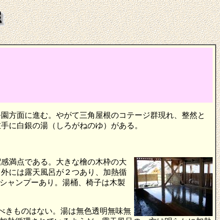
公園方面に進む。やがて三角屋根のコテージ群現れ、整然と
左手に白銀の湯（しろがねのゆ）がある。
潔感満点である。大きな檜の木枠の大
。外には露天風呂が２つあり、加熱循
シャンプーあり。湯桶、椅子は木製
記すべきものはない。湯は無色透明無味無