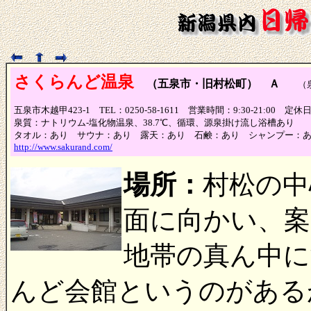
さくらんど温泉
（五泉市・旧村松町） Ａ
（泉質
五泉市木越甲423-1 TEL：0250-58-1611 営業時間：9:30-21:0
泉質：ナトリウム-塩化物温泉、38.7℃、循環、源泉掛け流し浴槽あり
タオル：あり サウナ：あり 露天：あり 石鹸：あり シャンプー：
http://www.sakurand.com/
場所：
村松の中
面に向かい、案
地帯の真ん中に
んど会館というのがある