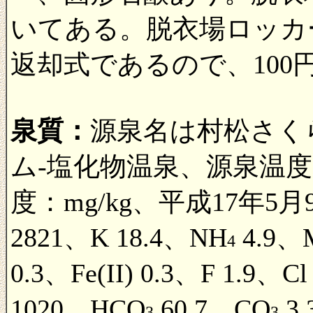
いてある。脱衣場ロッカ
返却式であるので、10
泉質：
源泉名は村松さく
ム-塩化物温泉、源泉温度
度：mg/kg、平成17年5月
2821、K 18.4、NH
4.9、M
4
0.3、Fe(II) 0.3、F 1.9、C
1020、HCO
60.7、CO
3
3
3