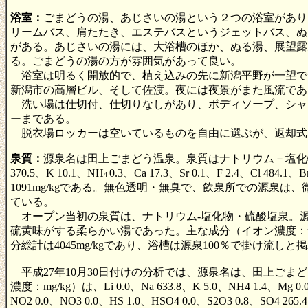
浴室：
ごまどうの湯、あじさいの湯という２つの浴室があり
リームバス、肩たたき、エステバスというジェットバス、ぬ
がある。あじさいの湯には、大浴槽のほか、ぬる湯、展望露
る。ごまどうの湯の方が雰囲気があって良い。
浴室は明るく開放的で、植え込みの先に新潟平野が一望で
新潟市の高層ビル、そして佐渡。夜には夜景がまた風流であ
洗い場は仕切付、仕切りなしがあり、ボディソープ、シャ
ーまである。
脱衣場ロッカーは空いているものを自由に選ぶが、返却式な
泉質：
源泉名は田上ごまどう温泉。泉質はナトリウム－塩化物泉。源
370.5、K 10.1、NH
0.3、Ca 17.3、Sr 0.1、F 2.4、Cl 484.1、B
4
1091mg/kgである。無色透明・無臭で、飲泉所での源
ている。
オープン当初の泉質は、ナトリウム-塩化物・硫酸塩泉。源泉温度
硫黄味がする柔らかい湯であった。主な成分（イオン濃度：mg/kg）は、N
分総計は4045mg/kgであり、浴槽は源泉100％で掛け
平成27年10月30日付けの分析では、源泉名は、田上ごまど
濃度：mg/kg）は、Li 0.0、Na 633.8、K 5.0、NH4 1.4、Mg 0.0、Ca 
NO2 0.0、NO3 0.0、HS 1.0、HSO4 0.0、S2O3 0.8、S