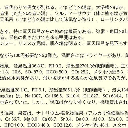
、週代わりで男女が別れる。ごまどうの湯は、大浴槽のほか、
る湯（ただのぬるい湯）、ソルティーサウナ（体に塗る塩が置
天風呂（ごまどうの湯に比して味気ない造り）、ローリングバ
きる。特に露天風呂からの眺めは最高である。弥彦・角田の山
る。景色の良さだけでも来る甲斐はある。
ンプー、リンスが完備。脱衣場は明るく、露天風呂を見下ろす
がら100円必要なのは難点。洗面台にはドライヤーがあり、
泉温度36.8℃、PH 9.2、湧出量270L/分(掘削自噴)。主な
r 1.8、I 0.6、SO
87.0、HCO
50.0、CO
25.2、メタホウ酸 5
4
3
3
泉は、微硫化水素臭があり、薄い塩味がする柔らかな泉質でである
28.1℃。PH 9.1、湧出量585Ｌ/分（掘削自噴）、最大
a 1307、Ca 166.5、K 10.4、Cl 1827、SO
634.4、
4
流しと掲示されていた。しかし、現在はかなり薄くなり、循環使用さ
う温泉。泉質は、ナトリウム-塩化物温泉（アルカリ性低張性温泉）
56.7、Mg 0.0、Ca 66.7、Sr 0.4、Ba 0.0、Al 0.0、Mn 0.0、Fe(I
O4 265.4、HPO4 0.0、HCO3 48.8、CO3 12.0、メタケイ酸 48