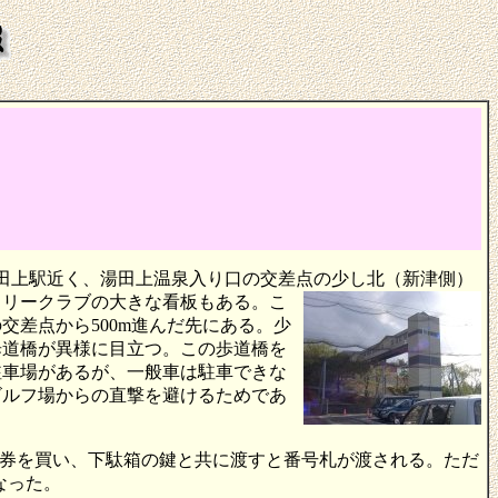
ＪＲ田上駅近く、湯田上温泉入り口の交差点の少し北（新津側）
トリークラブの大きな看板もある。こ
差点から500m進んだ先にある。少
歩道橋が異様に目立つ。この歩道橋を
駐車場があるが、一般車は駐車できな
ゴルフ場からの直撃を避けるためであ
売機で入館券を買い、下駄箱の鍵と共に渡すと番号札が渡される。ただ
なった。