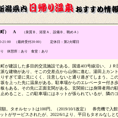
町） A
（泉質Ｂ、浴室Ａ、設備Ｂ、眺めＡ）
:00-21:00 （最終受付20:00） 定休日：第2火曜日
あり 休憩所：あり 食堂：あり
の田上町が建設した多目的交流施設である。国道403号線沿い、
立派な建物があり、そこの交差点から山側に進む。湯田上カン
りすぎて逆に見にくく、注意しないと通り過ぎてしまう。この交
、坂を上った先に温泉がある。駐車場からのエレベーター付き
看板もある。その先に正面玄関がある。玄関前には身障者用の
に止めること。この駐車場にはネットが張られているが、隣の
夜間同額。タオルセットは100円。（2019/10/1改定） 券
がサービスされたが、2022/6/1より、平日もタオルなしと