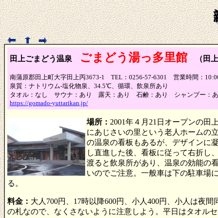
ごまどう湯っ多里館
田上ごまどう温泉
（田上
南蒲原郡田上町大字田上丙3673-1 TEL：0256-57-6301 営業時間：10
泉質：ナトリウム-塩化物泉、34.5℃、循環、飲泉所あり
タオル：なし サウナ：あり 露天：あり 石鹸：あり シャンプー：
https://gomado-yuttarikan.jp/
場所：
2001年４月21日オープン
にあじさいの
里という老人ホームの
の温泉の看板もあるが、デザインに凝
し直進した後、看板に従って右折し
渡ると飲泉所があり、温泉の効能の
いのでご注意。一般車は下の駐車場
る。
料金：
大人700円、17時以降600円、小人400円、小人は
の札なので、なくさないように注意しよう。平日はタオルセット