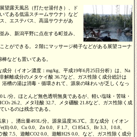
展望露天風呂（打たせ湯付き）、ド
いてある低温スチームサウナ）など
ス、エステバス、高温サウナがあ
並み、新潟平野に点在する町並み、
ことができる。２階にマッサージ椅子などがある展望コーナ
綿棒なども置いてある。
成分（イオン濃度：mg/kg、平成19年6月25日分析）は、Na
.3、非解離成分のメタケイ酸 36.7など、ガス性除く成分総計は
が、浴槽の湯は消毒・循環されて、源泉の味わいが乏しくなっ
1340Ｌ/分。ほとんど無色透明無臭であるが、軽い塩味・苦味・
HCO
26.2、メタ珪酸 32.7、メタ硼酸 21.8など、ガス性除く成
3
れているのは残念である。
。湧出量493L/分。源泉温度36.3℃。主な成分（イオン
I) 0.0、Cu 0.0、Zn 0.0、F 1.7、Cl 854.5、Br 3.3、I 0.8、
.4、メタホウ酸 7.5、遊離CO2 0.0、遊離H2S 0.0、など、ガス性除く成分