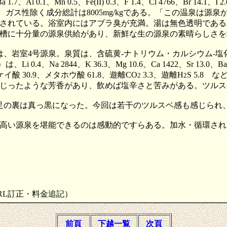
a 1.7、Al 0.1、Mn 0.5、Fe(II) 0.3、F 1.4、Cl 4766、Br 14.1、I 
など、ガス性除く成分総計は8005mg/kgである。「この温泉
されている。浴室内にはアブラ臭が充満。湯は無色透明である
槽に十分量の源泉供給があり、新鮮な生の源泉の素晴らしさを
は、岩室4号源泉。泉質は、含硫黄-ナトリウム・カルシウム-塩化物
a 2844、K 36.3、Mg 10.6、Ca 1422、Sr 13.0、Ba 3.1、Mn
ケイ酸 30.9、メタホウ酸 61.8、遊離CO
3.3、遊離H
S 5.8 
2
2
じったような芳香があり、飲めば塩辛さと苦みがある。ツルス
、足の裏は真っ黒になった。今回は若干のツルスベ感も感じられ
高い源泉を堪能できるのは感動的ですらある。加水・循環され
6/21URL訂正・料金追記）
前頁
下越一覧
次頁