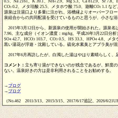
0.5、Na 2161、K 39.1、NH
2.9、Mg 5.3、Ca 812.9、Sr 7.8、B
4
CO
0.2、メタ珪酸 25.5、メタホウ酸 75.0、遊離CO
1.1 
3
2
源泉は注湯口より多量に注がれ、浴槽縁よりオーバーフロー
泉組合からの共同配湯を受けているものと思うが、小さな浴
2015年3月12日から、新源泉の使用が開始された。源泉名
7.96。主な成分（イオン濃度：mg/kg、平成26年3月22日分析）は、Li 0.4、N
SO
42.7、HCO
103.7、CO
0.5、HS 33.3、HPO
4.8、メタ
4
3
3
4
黒い湯花が浮遊・沈殿している。硫化水素臭とアブラ臭が混
2017年6月再訪したが、白濁した湯はやはり素晴らしく
コメント：
立ち寄り湯ができないのが残念であるが、鮮度の
ない。温泉好きの方は是非利用されることをお勧めする。
→
ブログ
→
ブログ
（No.462 2011/3/13、2015/3/15、2017/6/17追記、2026/