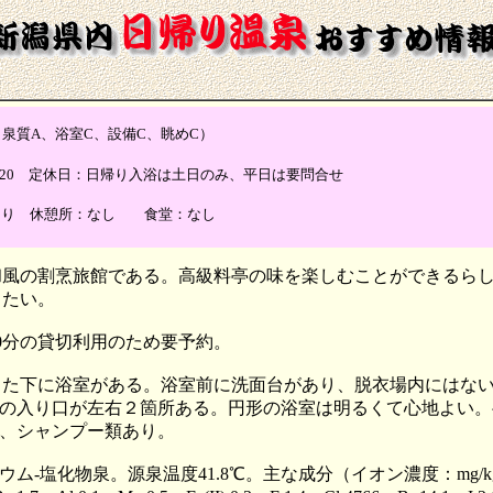
質A、浴室C、設備C、眺めC）
0-14:20 定休日：日帰り入浴は土日のみ、平日は要問合せ
あり 休憩所：なし 食堂：なし
風の割烹旅館である。高級料亭の味を楽しむことができるらしい
したい。
回50分の貸切利用のため要予約。
りた下に浴室がある。浴室前に洗面台があり、脱衣場内にはな
の入り口が左右２箇所ある。円形の浴室は明るくて心地よい。
、シャンプー類あり。
塩化物泉。源泉温度41.8℃。主な成分（イオン濃度：mg/kg、