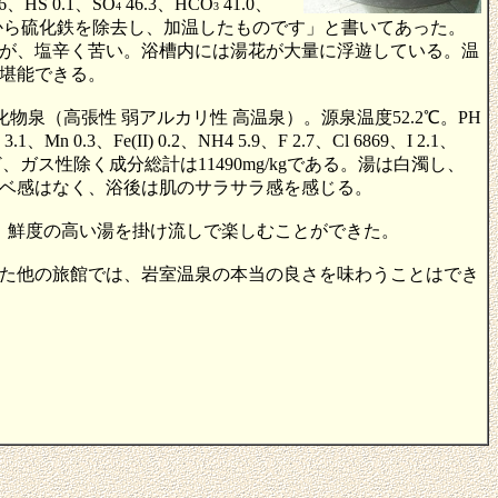
2.6、HS 0.1、SO
46.3、HCO
41.0、
4
3
は源泉から硫化鉄を除去し、加温したものです」と書いてあった。
が、塩辛く苦い。浴槽内には湯花が大量に浮遊している。温
堪能できる。
泉（高張性 弱アルカリ性 高温泉）。源泉温度52.2℃。PH
 0.3、Fe(II) 0.2、NH4 5.9、F 2.7、Cl 6869、I 2.1、
など、ガス性除く成分総計は11490mg/kgである。湯は白濁し、
ベ感はなく、浴後は肌のサラサラ感を感じる。
、鮮度の高い湯を掛け流しで楽しむことができた。
た他の旅館では、岩室温泉の本当の良さを味わうことはでき