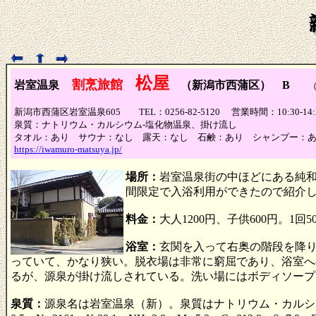
松屋
割烹旅館
岩室温泉
（新潟市西蒲区） B
（泉
新潟市西蒲区岩室温泉605 TEL：0256-82-5120 営業時間：10:3
泉質：ナトリウム・カルシウム-塩化物温泉、掛け流し
タオル：あり サウナ：なし 露天：なし 石鹸：あり シャンプー：
https://iwamuro-matsuya.jp/
場所：
岩室温泉街の中ほどにある純和
間限定で入浴利用ができたので紹介
料金：
大人1200円、子供600円。1
浴室：
玄関を入って右奥の階段を降
っていて、かなり狭い。脱衣場は非常に窮屈であり、浴室へ
るが、源泉が掛け流しされている。洗い場にはボディソープ
泉質：
源泉名は岩室温泉（新）。泉質はナトリウム・カルシウム-