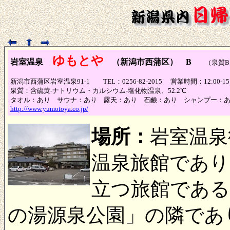
ゆもとや
岩室温泉
（新潟市西蒲区） B
（泉質B、
新潟市西蒲区岩室温泉91-1 TEL：0256-82-2015 営業時間：12:
泉質：含硫黄-ナトリウム・カルシウム-塩化物温泉、52.2℃
タオル：あり サウナ：あり 露天：あり 石鹸：あり シャンプー
http://www.yumotoya.co.jp/
場所：
岩室温泉
温泉旅館であり
立つ旅館である
の湯源泉公園」の隣であ