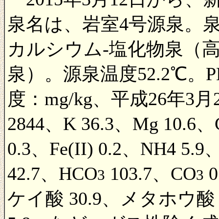
泉名は、岩室4号源泉。
カルシウム-塩化物泉（高
泉）。源泉温度52.2℃。P
度：mg/kg、平成26年3月2
2844、K 36.3、Mg 10.6、
0.3、Fe(II) 0.2、NH4 5.9
42.7、HCO
103.7、CO
0
3
3
ケイ酸 30.9、メタホウ酸 