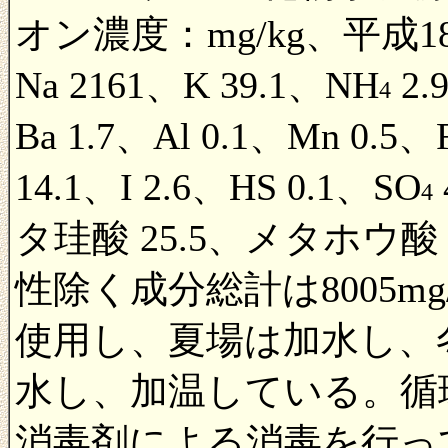
オン濃度：mg/kg、平成18
Na 2161、K 39.1、NH
2.
4
Ba 1.7、Al 0.1、Mn 0.5、F
14.1、I 2.6、HS 0.1、SO
4
タ珪酸 25.5、メタホウ酸 
性除く成分総計は8005m
使用し、夏場は加水し、
水し、加温している。循
消毒剤による消毒を行っ