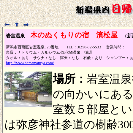
木のぬくもりの宿 濱松屋
岩室温泉
（新潟
新潟市西蒲区岩室温泉328番地 TEL：.0256-82-5533 営業時
泉質：ナトリウム・カルシウム-塩化物温泉、循環
タオル：あり サウナ：なし 露天：なし 石鹸：あり シャンプー
http://www.hamamatuya.com/
場所：
岩室温泉
の向かいにある
室数５部屋とい
は弥彦神社参道の樹齢30