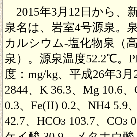
2015年3月12日から
泉名は、岩室4号源泉。
カルシウム-塩化物泉（高
泉）。源泉温度52.2℃。P
度：mg/kg、平成26年3月2
2844、K 36.3、Mg 10.6、
0.3、Fe(II) 0.2、NH4 5.9
42.7、HCO
103.7、CO
0
3
3
ケイ酸 30.9、メタホウ酸 