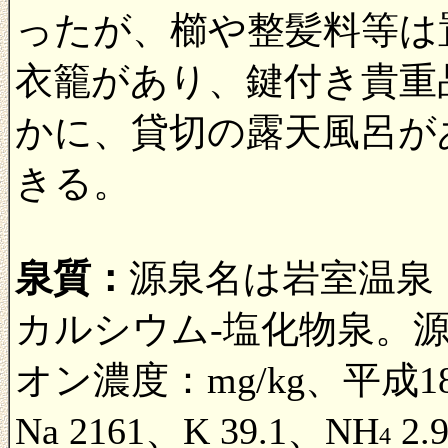
ったが、櫛や整髪料等は
衣籠があり、鍵付き貴重
かに、貸切の露天風呂が
きる。
泉質：
源泉名は岩室温泉
カルシウム-塩化物泉。源
オン濃度：mg/kg、平成18
Na 2161、K 39.1、NH
2.
4