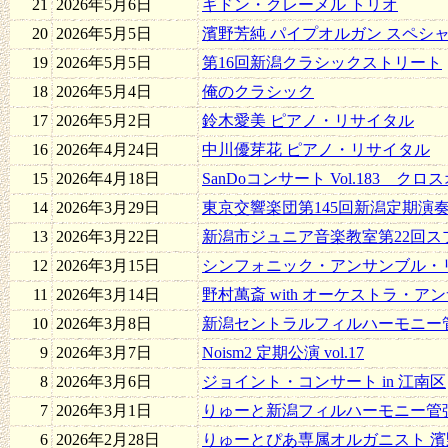
21
2026年5月6日
ギドン・クレーメル トリオ
20
2026年5月5日
濱野芳純 パイプオルガン スペシ
19
2026年5月5日
第16回新潟クラシックストリート
18
2026年5月4日
俺のクラシック
17
2026年5月2日
鈴木愛美 ピアノ・リサイタル
16
2026年4月24日
中川優芽花 ピアノ・リサイタル
15
2026年4月18日
SanDoコンサート Vol.183 ク
14
2026年3月29日
東京交響楽団第145回新潟定期演
13
2026年3月22日
新潟市ジュニア音楽教室第22回ス
12
2026年3月15日
シンフォニック・アンサンブル・
11
2026年3月14日
野村萬斎 with オーケストラ・アン
10
2026年3月8日
新潟セントラルフィルハーモニー
9
2026年3月7日
Noism2 定期公演 vol.17
8
2026年3月6日
ジョイント・コンサート in 江南区
7
2026年3月1日
りゅーと新潟フィルハーモニー管
6
2026年2月28日
りゅーとぴあ専属オルガニスト 濱野芳