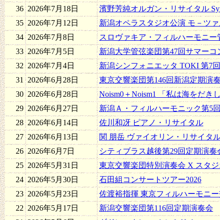
36
2026年7月18日
濱野芳純オルガン・リサイタル Sympho
35
2026年7月12日
新潟オペラスタジオ公演 モ－ツ
34
2026年7月8日
スロヴァキア・フィルハーモニー
33
2026年7月5日
新潟大学管弦楽団第47回サマーコ
32
2026年7月4日
新潟シンフォニエッタ TOKI 第7
31
2026年6月28日
東京交響楽団第146回新潟定期演
30
2026年6月28日
Noism0＋Noism1 「私は海を
29
2026年6月27日
新潟Ａ・フィルハーモニック第5
28
2026年6月14日
佐川和冴 ピアノ・リサイタル
27
2026年6月13日
関 朋岳 ヴァイオリン・リサイタ
26
2026年6月7日
シティブラス越後第29回定期演奏
25
2026年5月31日
東京交響楽団特別演奏会 X スタ
24
2026年5月30日
石田組コンサートツアー2026
23
2026年5月23日
佐渡裕指揮 東京フィルハーモニ
22
2026年5月17日
新潟交響楽団第116回定期演奏会