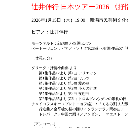
辻井伸行 日本ツアー2026 《
2026年1月15日（木）19:00 新潟市民芸術
ピアノ：辻井伸行
モーツァルト：幻想曲 ハ短調 K.475
ベートーヴェン：ピアノ・ソナタ第23番 へ短調 作品57「
（休憩20分）
グリーグ：抒情小曲集 より
第1集作品12より 第1曲 アリエッタ
第1集作品12より 第2曲 ワルツ
第3集作品43より 第5曲 愛の歌
第5集作品54より 第3曲 小人の行進
第5集作品54より 第4曲 夜想曲
第8集作品65より 第6曲 トロルドハウゲンの婚礼の日
チャイコフスキー（プレトニョフ編）：「くるみ割り人形
行進曲／金平糖の精の踊り／タランテラ／間奏曲／
トレパーク／中国の踊り／アンダンテ・マエストーソ
（アンコール）