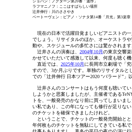
ショパン：ノクターン第20番「遺作」
ラフマニノフ：ここはすばらしい場所
辻井伸行：川のささやき
ベートーヴェン：ピアノ・ソナタ第14番「月光」第3楽章
現在の日本で活躍目覚ましいピアニストの一
でしょう。リサイタルのほか、オーケストラや
動や、スケジュールの多忙さには驚かされます
辻井さんの演奏は、
2004年10月
の東京交響楽
かせていただいて感激して以来、何度も聴く機
直近では、
2025年10月
に長岡市立劇場で「究
すので、3か月ぶりです。単独のリサイタルと
での「辻井伸行 日本ツアー2020 “バラード”
辻井さんのコンサートはもう何度も聴いてい
しようかと思案しましたが、主催者であるTe
トを、一般発売のかなり前に買ってしまいまし
い私であり、この年になっても修行が足りない
のチケットを確保できましたけれど。
ということで、チケットの一般発売開始とと
年何枚ものチケットを無駄にしてきている私で
仕事もありますし、真冬の平日の夜の公演に行