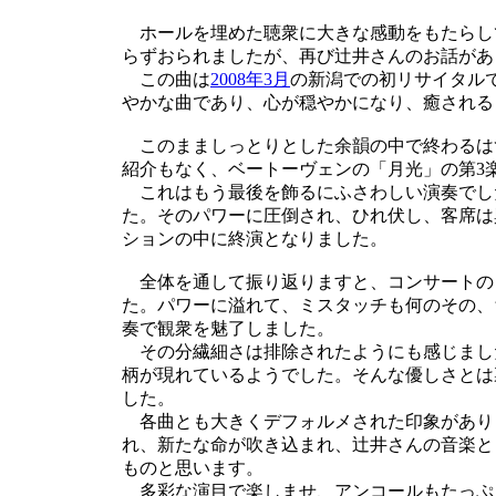
ホールを埋めた聴衆に大きな感動をもたらし
らずおられましたが、再び辻井さんのお話があ
この曲は
2008年3月
の新潟での初リサイタル
やかな曲であり、心が穏やかになり、癒される
このまましっとりとした余韻の中で終わるは
紹介もなく、ベートーヴェンの「月光」の第3
これはもう最後を飾るにふさわしい演奏でし
た。そのパワーに圧倒され、ひれ伏し、客席は
ションの中に終演となりました。
全体を通して振り返りますと、コンサートの
た。パワーに溢れて、ミスタッチも何のその、
奏で観衆を魅了しました。
その分繊細さは排除されたようにも感じまし
柄が現れているようでした。そんな優しさとは
した。
各曲とも大きくデフォルメされた印象があり
れ、新たな命が吹き込まれ、辻井さんの音楽と
ものと思います。
多彩な演目で楽しませ、アンコールもたっぷ