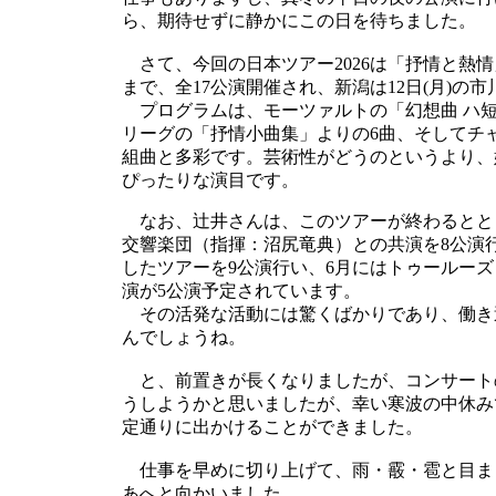
ら、期待せずに静かにこの日を待ちました。
さて、今回の日本ツアー2026は「抒情と熱情」
まで、全17公演開催され、新潟は12日(月)の
プログラムは、モーツァルトの「幻想曲 ハ短
リーグの「抒情小曲集」よりの6曲、そしてチ
組曲と多彩です。芸術性がどうのというより、
ぴったりな演目です。
なお、辻井さんは、このツアーが終わるととも
交響楽団（指揮：沼尻竜典）との共演を8公演
したツアーを9公演行い、6月にはトゥールー
演が5公演予定されています。
その活発な活動には驚くばかりであり、働き
んでしょうね。
と、前置きが長くなりましたが、コンサート
うしようかと思いましたが、幸い寒波の中休み
定通りに出かけることができました。
仕事を早めに切り上げて、雨・霰・雹と目ま
あへと向かいました。