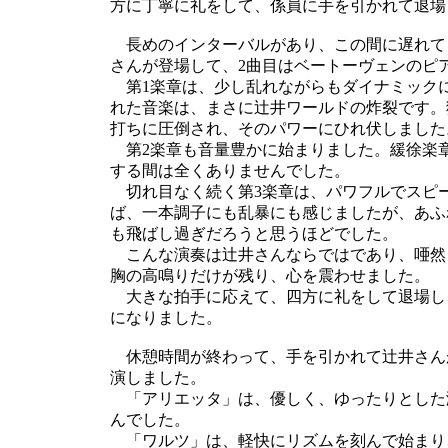
方に丁寧に礼をして、係員に手を引かれて退場
長めのインターバルがあり、この間に遅れて
さんが登場して、2曲目はベートーヴェンのピア
第1楽章は、少し乱れながらもダイナミック
れた音楽は、まさに辻井ワールドの炸裂です。
打ちに圧倒され、そのパワーにひれ伏しました
第2楽章も音量豊かに始まりました。緩徐楽
する間は全くありませんでした。
切れ目なく続く第3楽章は、パワフルでスピ
ば、一本調子にも乱暴にも感じましたが、あふ
も飛ばし過ぎだろうと思うほどでした。
こんな演奏は辻井さんならではであり、唖然
胸の高鳴りだけが残り、心を震わせました。
大きな拍手に応えて、四方に礼をして退場し
になりました。
休憩時間が終わって、手を引かれて辻井さん
演しました。
「アリエッタ」は、優しく、ゆったりとした
んでした。
「ワルツ」は、軽快にリズムを刻んで始まり