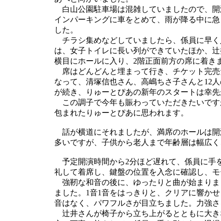
白山公園駐車場は混雑していましたので、開
インパーキングに車をとめて、雨が降る中に急
した。
チラシ集めなどしていましたら、係員に早く
は、女子トイレに長い列ができていたほか、辻
横目にホールに入り、2階正面前方の席に着き
席はどんどんと埋まって行き、チケット完売
なって、清塚信也さん、高嶋ちさ子さんと12
が続き、りゅーとぴあの新年のスタートは幸先
この調子で今年も賑わっていただきたいですが、
包まれたりゅーとぴあに思われます。
話が横道にそれましたが、満席のホールは開
多いですが、子供から老人まで年齢層は幅広く
予定開演時間から2分ほど遅れて、係員に手
礼して着席し、鍵盤の位置を入念に確認し、モ
強靭な和音の後に、ゆったりと曲が始まりま
ました。1音1音をはっきりと、クリアに響か
音はなく、パワフルさが目立ちました。力強さ
辻井さんが椅子から立ち上がるとともに大き