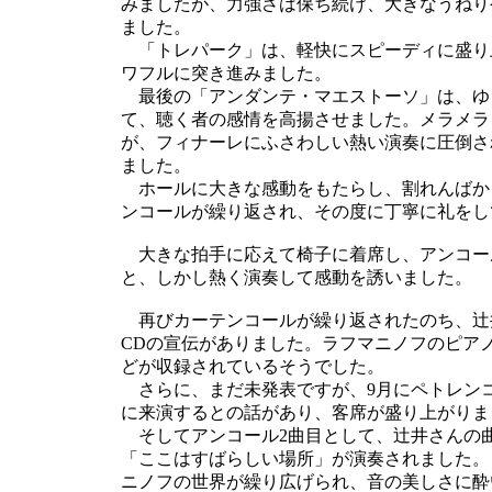
みましたが、力強さは保ち続け、大きなうねり
ました。
「トレパーク」は、軽快にスピーディに盛り
ワフルに突き進みました。
最後の「アンダンテ・マエストーソ」は、ゆ
て、聴く者の感情を高揚させました。メラメラ
が、フィナーレにふさわしい熱い演奏に圧倒さ
ました。
ホールに大きな感動をもたらし、割れんばか
ンコールが繰り返され、その度に丁寧に礼をし
大きな拍手に応えて椅子に着席し、アンコール
と、しかし熱く演奏して感動を誘いました。
再びカーテンコールが繰り返されたのち、辻井
CDの宣伝がありました。ラフマニノフのピア
どが収録されているそうでした。
さらに、まだ未発表ですが、9月にペトレン
に来演するとの話があり、客席が盛り上がりま
そしてアンコール2曲目として、辻井さんの曲
「ここはすばらしい場所」が演奏されました。
ニノフの世界が繰り広げられ、音の美しさに酔