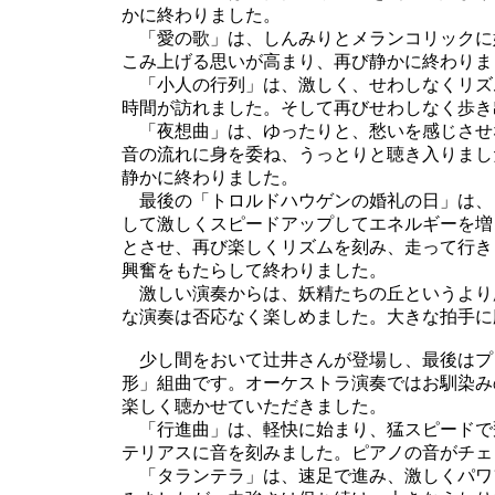
かに終わりました。
「愛の歌」は、しんみりとメランコリックに
こみ上げる思いが高まり、再び静かに終わりま
「小人の行列」は、激しく、せわしなくリズ
時間が訪れました。そして再びせわしなく歩き
「夜想曲」は、ゆったりと、愁いを感じさせ
音の流れに身を委ね、うっとりと聴き入りまし
静かに終わりました。
最後の「トロルドハウゲンの婚礼の日」は、
して激しくスピードアップしてエネルギーを増
とさせ、再び楽しくリズムを刻み、走って行き
興奮をもたらして終わりました。
激しい演奏からは、妖精たちの丘というより
な演奏は否応なく楽しめました。大きな拍手に
少し間をおいて辻井さんが登場し、最後はプ
形」組曲です。オーケストラ演奏ではお馴染み
楽しく聴かせていただきました。
「行進曲」は、軽快に始まり、猛スピードで
テリアスに音を刻みました。ピアノの音がチェ
「タランテラ」は、速足で進み、激しくパワ