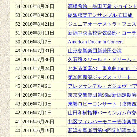
54
2016年8月28日
高橋希絵・品田広希 ジョイン
53
2016年8月28日
硬派弦楽アンサンブル 石田組
52
2016年8月21日
ジュニアオーケストラ・フェスティバル
51
2016年8月11日
新潟中央高校管弦楽部・コーラス部 Joi
50
2016年8月7日
American Dream in Concert
49
2016年7月31日
山形交響楽団新発田公演
48
2016年7月30日
久石譲＆ワールド・ドリーム・オ
47
2016年7月24日
とある楽器の二重奏曲 fourth
46
2016年7月10日
第28回新潟ジャズストリート
45
2016年7月6日
アレクサンデル・ガジェヴ ピ
44
2016年7月3日
東京交響楽団第96回新潟定期演
43
2016年7月3日
東響ロビーコンサート（弦楽四
42
2016年7月1日
山田和樹指揮バーミンガム市交
41
2016年6月26日
北区フィルハーモニー管弦楽団
40
2016年6月19日
新潟交響楽団第98回定期演奏会