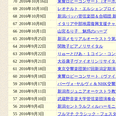
70
2016年10月16日
東響ロビーコンサート（オーボ
69
2016年10月10日
レオナルト・エルシェンブロイ
68
2016年10月9日
新潟バッハ管弦楽団＆合唱団 
67
2016年10月8日
イタリア中部地震復興支援チャ
66
2016年10月1日
山宮るり子 魅惑のハープ
65
2016年9月25日
新潟メモリアルオーケストラ第
64
2016年9月22日
関敦子ピアノリサイタル
63
2016年9月22日
りゅーとぴあ・１コイン・コンサ
62
2016年9月21日
大谷康子ヴァイオリンリサイタ
61
2016年9月18日
東京交響楽団第97回新潟定期演
60
2016年9月18日
東響ロビーコンサート（ヴァイ
59
2016年9月17日
パーヴォ･ヤルヴィ & NHK交
58
2016年9月11日
新潟市ジュニアオーケストラ教
57
2016年9月10日
武蔵野音楽大学管弦楽団演奏会
56
2016年9月4日
新潟セントラルフィルハーモニ
55
2016年9月3日
フルマチ クラシック・フェスタ in 