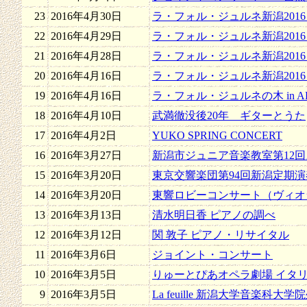
23
2016年4月30日
ラ・フォル・ジュルネ新潟2016
22
2016年4月29日
ラ・フォル・ジュルネ新潟2016
21
2016年4月28日
ラ・フォル・ジュルネ新潟2016
20
2016年4月16日
ラ・フォル・ジュルネ新潟2016
19
2016年4月16日
ラ・フォル・ジュルネの木 in A
18
2016年4月10日
武満徹没後20年 ギターとうた
17
2016年4月2日
YUKO SPRING CONCERT
16
2016年3月27日
新潟市ジュニア音楽教室第12
15
2016年3月20日
東京交響楽団第94回新潟定期演
14
2016年3月20日
東響ロビーコンサート（ヴィオ
13
2016年3月13日
清水明日香 ピアノの調べ
12
2016年3月12日
関 敦子 ピアノ・リサイタル
11
2016年3月6日
ジョイント・コンサート
10
2016年3月5日
りゅーとぴあオペラ劇場 イタリ
9
2016年3月5日
La feuille 新潟大学音楽科