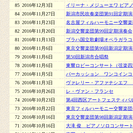
85
2016年12月3日
イリーナ・メジューエワ ピア
84
2016年11月27日
新潟市民吹奏楽団第91回定期演
83
2016年11月23日
名古屋フィルハーモニー交響楽
82
2016年11月20日
新潟交響楽団第99回定期演奏会
81
2016年11月13日
プラハ国立歌劇場オペラガラコ
80
2016年11月6日
東京交響楽団第99回新潟定期演
79
2016年11月6日
第50回新潟市合唱祭
78
2016年11月6日
東響ロビーコンサート（弦楽四
77
2016年11月5日
パーカッション ワンコインコ
76
2016年11月3日
ヴァレリー・アファナシエフ 
75
2016年10月26日
レ・ヴァン・フランセ
74
2016年10月23日
第4回西区アートフェスティバ
73
2016年10月22日
東京フィルハーモニー交響楽団
72
2016年10月16日
東京交響楽団第98回新潟定期演
71
2016年10月16日
大滝 俊 ピアノソロコンサート2