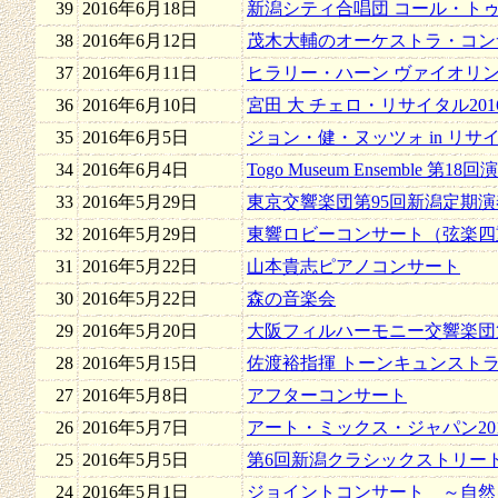
39
2016年6月18日
新潟シティ合唱団 コール・トゥ
38
2016年6月12日
茂木大輔のオーケストラ・コンサー
37
2016年6月11日
ヒラリー・ハーン ヴァイオリ
36
2016年6月10日
宮田 大 チェロ・リサイタル201
35
2016年6月5日
ジョン・健・ヌッツォ in リサ
34
2016年6月4日
Togo Museum Ensemble 第18
33
2016年5月29日
東京交響楽団第95回新潟定期演
32
2016年5月29日
東響ロビーコンサート（弦楽四
31
2016年5月22日
山本貴志ピアノコンサート
30
2016年5月22日
森の音楽会
29
2016年5月20日
大阪フィルハーモニー交響楽団第
28
2016年5月15日
佐渡裕指揮 トーンキュンスト
27
2016年5月8日
アフターコンサート
26
2016年5月7日
アート・ミックス・ジャパン201
25
2016年5月5日
第6回新潟クラシックストリー
24
2016年5月1日
ジョイントコンサート ～自然