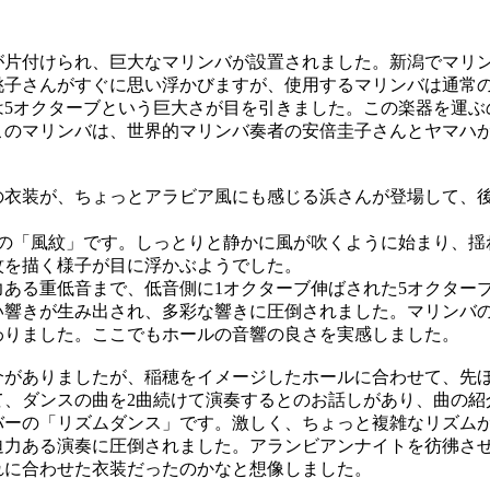
片付けられ、巨大なマリンバが設置されました。新潟でマリ
桃子さんがすぐに思い浮かびますが、使用するマリンバは通常の
は5オクターブという巨大さが目を引きました。この楽器を運ぶ
このマリンバは、世界的マリンバ奏者の安倍圭子さんとヤマハ
衣装が、ちょっとアラビア風にも感じる浜さんが登場して、
の「風紋」です。しっとりと静かに風が吹くように始まり、揺
紋を描く様子が目に浮かぶようでした。
ある重低音まで、低音側に1オクターブ伸ばされた5オクター
い響きが生み出され、多彩な響きに圧倒されました。マリンバ
わりました。ここでもホールの音響の良さを実感しました。
がありましたが、稲穂をイメージしたホールに合わせて、先
て、ダンスの曲を2曲続けて演奏するとのお話しがあり、曲の紹
ーの「リズムダンス」です。激しく、ちょっと複雑なリズム
迫力ある演奏に圧倒されました。アランビアンナイトを彷彿さ
れに合わせた衣装だったのかなと想像しました。