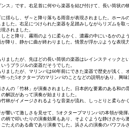
ンス」です。右足首に何やら楽器を結び付けて、長い筒状の
に揺らし、ザ～と降り落ちる雨音が表現されました。ホール
しました。右足につけられた楽器を足踏みしながらリズムを取
表現されました。
しとと降り、霧雨のように柔らかく、濃霧の中にいるかのよ
雨が降り、静かに曲が終わりました。情景が浮かぶような表現
りましたが、先ほどの長い筒状の楽器はレインスティックと
というブラジルの楽器だそうでした。
りましたが、マリンバは60年前にできた楽器で歴史が浅く、
が作った5オクターブのマリンバのことなどの説明があり、興味
さんの「竹林」が演奏されました。日本的な要素のある和の
との解説があって演奏が始まりました。
竹林がイメージされるような音楽が流れ、しっとりと柔らか
が響いて激しさを見せて、5オクターブマリンバの本領が発揮
トの柄で叩いたりの演奏効果もあり、そよぐような静けさから
きごたえのある曲であり演奏でした。浜さんの演奏のパワフル