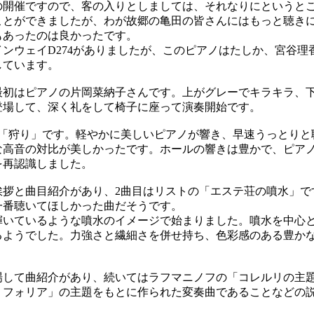
開催ですので、客の入りとしましては、それなりにというと
ことができましたが、わが故郷の亀田の皆さんにはもっと聴き
もあったのは良かったです。
ンウェイD274がありましたが、このピアノはたしか、宮谷理
しています。
初はピアノの片岡菜納子さんです。上がグレーでキラキラ、
登場して、深く礼をして椅子に座って演奏開始です。
「狩り」です。軽やかに美しいピアノが響き、早速うっとりと
な高音の対比が美しかったです。ホールの響きは豊かで、ピア
を再認識しました。
拶と曲目紹介があり、2曲目はリストの「エステ荘の噴水」で
一番聴いてほしかった曲だそうです。
いているような噴水のイメージで始まりました。噴水を中心
るようでした。力強さと繊細さを併せ持ち、色彩感のある豊か
して曲紹介があり、続いてはラフマニノフの「コレルリの主
・フォリア」の主題をもとに作られた変奏曲であることなどの