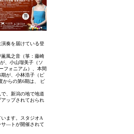
生演奏を届けている登
が薫風之音（箏：藤崎
期が、小山瑠美子（ソ
ーフォニアム）、本間
5期が、小林浩子（ピ
度からの第6期は、 ピ
んで、新潟の地で地道
プアップされておられ
います。スタジオA
ンサ―トが開催されて