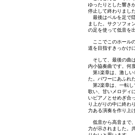
ゆったりとした響き
停止して終わりまし
最後はベルを足で隠
ました。サクソフォ
の足を使って低音を
ここでこのホールの
道を目指すきっかけ
そして、最後の曲は
内小協奏曲です。何
第1楽章は、激しい
た。パワーにあふれ
第2楽章は、一転し
歌い、甘いメロディ
いピアノとせめぎ合
り上がりの中に終わ
力ある演奏を作り上
低音から高音まで、
力が示されました。
りたいと思います。