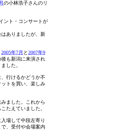
2月
の小林浩子さんのリ
イント・コンサートが
会はありましたが、新
。
、
2005年7月
と
2007年9
の後も新潟に来演され
りました。
は、行けるかどうか不
ケットを買い、楽しみ
進みました。これから
ちこたえていました。
に入場して中段左寄り
とで、受付や会場案内