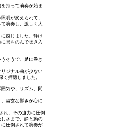
物を持って演奏が始ま
の照明が変えられて、
って演奏し、激しく大
うに感じました。静け
力に息をのんで聴き入
いうそうで、足に巻き
オリジナル曲が少ない
深く拝聴しました。
雰囲気や、リズム、間
く、幽玄な響きが心に
され、その迫力に圧倒
激しさまで、静と動の
さに圧倒されて演奏が