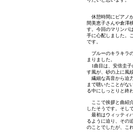
休憩時間にピアノが
間美恵子さんや倉澤
す。今回のマリンバ
手に心配しました。
です。
ブルーのキラキラの
まりました。
1曲目は、安倍圭子
す風が、砂の上に風
繊細な高音から迫力
まで聴いたことがな
る中にしっとりと終
ここで挨拶と曲紹介
したそうです。そし
最初はウィッティバ
るように迫り、その
のことでしたが、こ