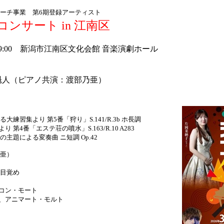
ーチ事業 第6期登録アーティスト
ンサート in 江南区
）19:00 新潟市江南区文化会館 音楽演劇ホール
魁人（ピアノ共演：渡部乃亜）
習集より 第5番「狩り」S.141/R.3b ホ長調
第4番「エステ荘の噴水」S.163/R.10 A283
題による変奏曲 ニ短調 Op.42
亜）
目覚め
コン・モート
アニマート・モルト