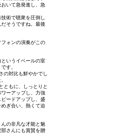
吸おいて急発進し、急
奏技術で聴衆を圧倒し
んだそうですね。最後
ソフォンの演奏がこの
曲というイベールの室
うです。
さの対比も鮮やかでし
た。
とともに、しっとりと
パワーアップし、力強
スピードアップし、盛
せめぎ合い、熱くて迫
さんの非凡な才能と魅
渡部さんにも賞賛を贈