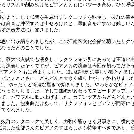
からリズムを刻み続けるピアノとともにパワーを高め、ひと呼
た。
すようにして低音を生み出すテクニックを駆使し、抜群の演
ンは高音は練習すれば出せるけれど、最低音を出すのは難しい
出す演奏方法には驚きました。
思い出が語られましたが、この江南区文化会館で聴いたサク
になったとのことでした。
、藝大の入試でも演奏し、サクソフォン界にあっては王道の
度も演奏したそうですが、ピアノとの演奏は今回が初めてだそ
ピアノとともに始まりました。短い緩徐部の美しい響きと激し
たピアノとともに、どんどんと大きく盛り上がって終わりまし
て、ゆったりと深遠な響きで始まりました。やわらかなピアノ
にうっとりしました。そして曲調が変わってスピードアップ、
って、パワフルに歌い上げました。カデンツアからどんどんと
りました。協奏曲だけあって、サクソフォンとピアノが同等に
げてくれました。
抜群のテクニックで美しく、力強く響かせる見事さに、横内
共演した渡部さんのピアノのすばらしさも特筆すべきであり、