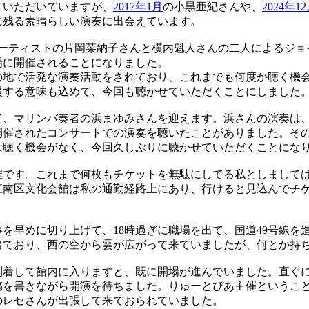
いただいていますが、
2017年1月
の小黒亜紀さんや、
2024年1
に残る素晴らしい演奏に出会えています。
ーティストの片岡菜納子さんと横内魁人さんの二人によるジョ
場に開催されることになりました。
地で活発な演奏活動をされており、これまでも何度か聴く機
援する意味も込めて、今回も聴かせていただくことにしました
、マリンバ奏者の浜まゆみさんを迎えます。浜さんの演奏は
開催されたコンサートでの演奏を聴いたことがありました。そ
は聴く機会がなく、今回久しぶりに聴かせていただくことにな
です。これまで何枚もチケットを無駄にしてる私としまして
江南区文化会館は私の通勤経路上にあり、行けると見込んでチ
を早めに切り上げて、18時過ぎに職場を出て、国道49号線を
出ており、西の空から雲が広がって来ていましたが、何とか持
着して館内に入りますと、既に開場が進んでいました。直ぐ
稿を書きながら開演を待ちました。りゅーとぴあ主催というこ
のレセさんが出張して来ておられていました。