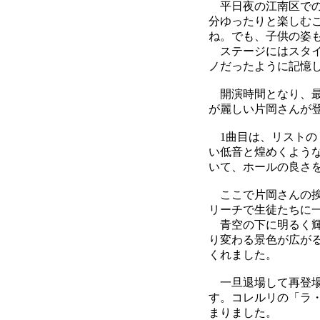
平日夜の江南区での
分ゆったりと楽しむ
ね。でも、子供の姿
ステージにはスタイ
ノだったように記憶
開演時間となり、最
が麗しい片岡さんが
1曲目は、リストの
い低音と煌めくよう
いて、ホールの良さ
ここで片岡さんの挨
リーチで生徒たちに
青空の下に明るく輝
り変わる景色が広が
くれました。
一旦退場して再登場
す。コレルリの「ラ
まりました。