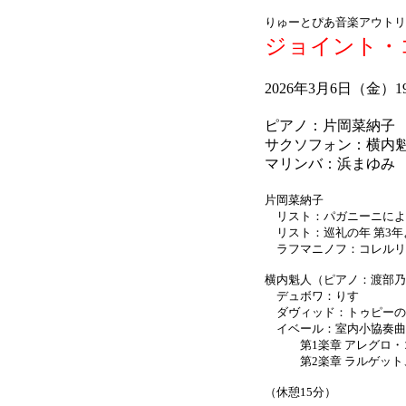
りゅーとぴあ音楽アウトリ
ジョイント・コ
2026年3月6日（金
ピアノ：片岡菜納子
サクソフォン：横内
マリンバ：浜まゆみ
片岡菜納子
リスト：パガニーニによる大練
リスト：巡礼の年 第3年より 
ラフマニノフ：コレルリの主
横内魁人（ピアノ：渡部乃
デュボワ：りす
ダヴィッド：トゥピーの
イベール：室内小協奏曲
第1楽章 アレグロ・
第2楽章 ラルゲット、
（休憩15分）