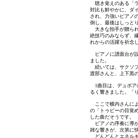
聴き覚えのある「ラ
対比も鮮やかに、ダ
され、力強いピアノ
倒し、最後はしっと
大きな拍手が贈られ
絶技巧のみならず、
れからの活躍を祈念
ピアノに譜面台が設
ました。
続いては、サクソフ
渡部さんと、上下黒
1曲目は、デュボア
るく響きました。「
ここで横内さんによ
の「トゥピーの目覚
した曲だそうです。
ピアノの序奏に導か
雑な響きが、次第に
どんどんとエネルギ