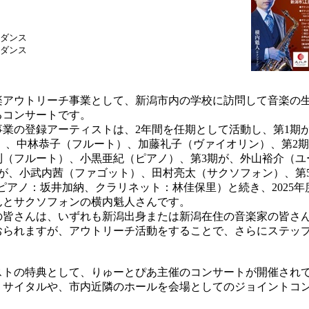
ダンス
ダンス
アウトリーチ事業として、新潟市内の学校に訪問して音楽の
るコンサートです。
業の登録アーティストは、2年間を任期として活動し、第1期
）、中林恭子（フルート）、加藤礼子（ヴァイオリン）、第2
利（フルート）、小黒亜紀（ピアノ）、第3期が、外山裕介（ユ
期が、小武内茜（ファゴット）、田村亮太（サクソフォン）、第
o（ピアノ：坂井加納、クラリネット：林佳保里）と続き、2025年
んとサクソフォンの横内魁人さんです。
皆さんは、いずれも新潟出身または新潟在住の音楽家の皆さ
おられますが、アウトリーチ活動をすることで、さらにステッ
トの特典として、りゅーとぴあ主催のコンサートが開催されて
リサイタルや、市内近隣のホールを会場としてのジョイントコ