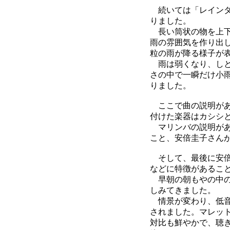
続いては「レインダ
りました。
長い筒状の物を上下
雨の雰囲気を作り出
粒の雨が降る様子が
雨は弱くなり、しと
さの中で一瞬だけ小
りました。
ここで曲の説明があ
付けた楽器はカシシ
マリンバの説明があ
こと、安倍圭子さん
そして、最後に安倍
などに特徴があるこ
早朝の朝もやの中の
しみてきました。
情景が変わり、低音
されました。マレッ
対比も鮮やかで、聴