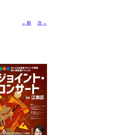
←前
次→