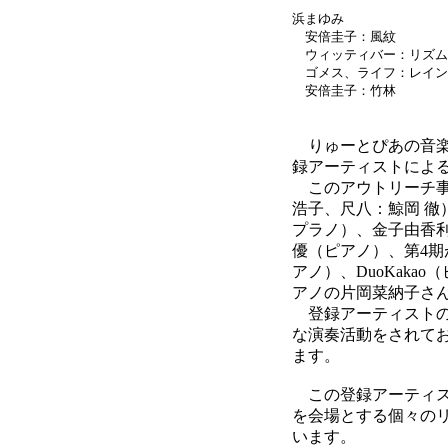
浜まゆみ
安倍圭子：風紋
ウィッティバー：リズム
ゴメス、ライフ：レイン
安倍圭子：竹林
りゅーとぴあの音楽
録アーティストによ
このアウトリーチ事
浩子、尺八：鯨岡 徹
プラノ）、金子由香
優（ピアノ）、第4
アノ）、DuoKaka
アノの片岡菜納子さ
登録アーティストの
な演奏活動をされて
ます。
この登録アーティス
を会場とする個々の
います。