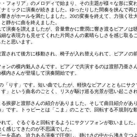
・フォリア」のメロディで始まり、その主題が様々な形に変
イナミックに演奏が続きました。ゆったりした間奏を挟んで再
の響きがホールを満たしました。20の変奏を終えて、力強く壮
りと静かに曲を終えました。
て演奏を讃えましたが、音量豊かに豊潤に響き渡るピアノは
繊細な表現力も見せてくれた片岡さんの素晴らしさを感じ取る
したと思います。
置されて後方に移動され、椅子が入れ替えられて、ピアノの
ォンの横内魁人さんです。ピアノで共演するのは渡部乃亜さ
の横内さんが登場して演奏開始です。
の「りす」です。短い曲でしたが、軽快なピアノとともにサク
りす」という曲名のごとく、リスが駆け巡る光景が思い起こさ
る挨拶と渡部さんの紹介がありました。そして曲目紹介があり
め」です。トゥビーとは「こま」のことで、回転する不規則な
れて、ぐるぐると回転するようにサクソフォンが歌いました
快く感じてきたのが不思議でした。
ーを高め、迫力ある演奏で圧倒し、静けさの中から沸き立つ