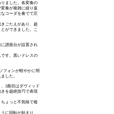
わりました。各変奏の
び変奏が複雑に繰り返
大なコーダを奏でて圧
聴きごたえがあり、超
ことができました。こ
前に譜面台が設置され
んです。黒いドレスの
ソフォンが軽やかに明
れました。
、2曲目はダヴィッド
動きを超絶技巧で表現
。ちょっと不気味で複
ように回転が始まり、