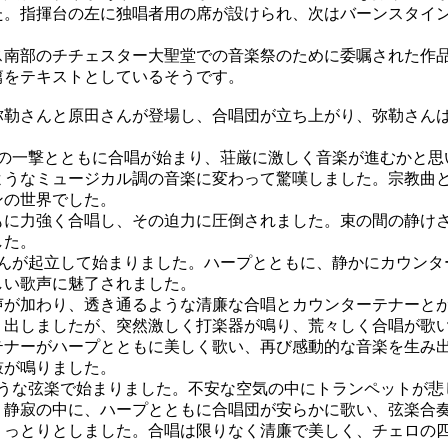
た。指揮台の左に独唱者用の席が設けられ、次はバーンスタイ
南部のチチェスター大聖堂での音楽祭のために委嘱された作
篇をテキストとしているそうです。
勒さんと原田さんが登場し、合唱団が立ち上がり、弥勒さん
の一撃とともに合唱が始まり、荘厳に激しく音楽が進むかと思
ようなミュージカル調の音楽に変わって驚嘆しました。宗教曲
ンの世界でした。
に力強く合唱し、その迫力に圧倒されました。束の間の静け
した。
んが起立して始まりました。ハープとともに、静かにカウンタ
しい歌声に魅了されました。
が加わり、透き通るような清廉な合唱とカウンターテナーと
り出しましたが、突然激しく打楽器が鳴り、荒々しく合唱が歌
ナーがハープとともに美しく歌い、再び感動的な音楽を生み
鼓が鳴りました。
うな弦楽で始まりました。不安な空気の中にトランペットが悲
。静寂の中に、ハープとともに合唱団が安らかに歌い、弦楽合
うっとりとしました。合唱は限りなく清廉で美しく、チェロの