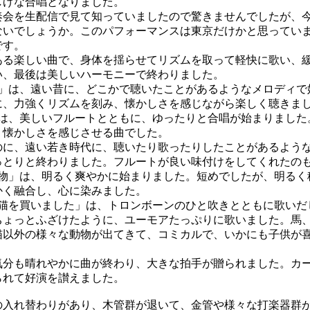
しげな合唱となりました。
会を生配信で見て知っていましたので驚きませんでしたが、
ないでしょうか。このパフォーマンスは東京だけかと思ってい
です。
る楽しい曲で、身体を揺らせてリズムを取って軽快に歌い、
い、最後は美しいハーモニーで終わりました。
」は、遠い昔に、どこかで聴いたことがあるようなメロディで
に、力強くリズムを刻み、懐かしさを感じながら楽しく聴きま
は、美しいフルートとともに、ゆったりと合唱が始まりました
、懐かしさを感じさせる曲でした。
に、遠い若き時代に、聴いたり歌ったりしたことがあるよう
っとりと終わりました。フルートが良い味付けをしてくれたの
物」は、明るく爽やかに始まりました。短めでしたが、明るく
かく融合し、心に染みました。
猫を買いました」は、トロンボーンのひと吹きとともに歌いだ
ちょっとふざけたように、ユーモアたっぷりに歌いました。馬
猫以外の様々な動物が出てきて、コミカルで、いかにも子供が
分も晴れやかに曲が終わり、大きな拍手が贈られました。カ
られて好演を讃えました。
入れ替わりがあり、木管群が退いて、金管や様々な打楽器群が