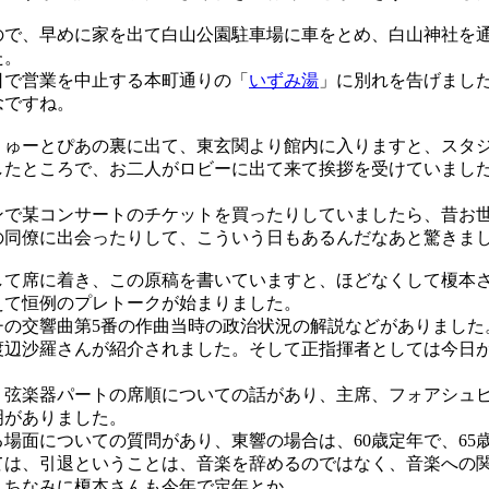
で、早めに家を出て白山公園駐車場に車をとめ、白山神社を
た。
で営業を中止する本町通りの「
いずみ湯
」に別れを告げまし
念ですね。
ーとぴあの裏に出て、東玄関より館内に入りますと、スタジオAでの
したところで、お二人がロビーに出て来て挨拶を受けていまし
で某コンサートのチケットを買ったりしていましたら、昔お
の同僚に出会ったりして、こういう日もあるんだなあと驚きま
て席に着き、この原稿を書いていますと、ほどなくして榎本
えて恒例のプレトークが始まりました。
の交響曲第5番の作曲当時の政治状況の解説などがありました
渡辺沙羅さんが紹介されました。そして正指揮者としては今日
弦楽器パートの席順についての話があり、主席、フォアシュ
明がありました。
場面についての質問があり、東響の場合は、60歳定年で、65
ては、引退ということは、音楽を辞めるのではなく、音楽への
。ちなみに榎本さんも今年で定年とか。