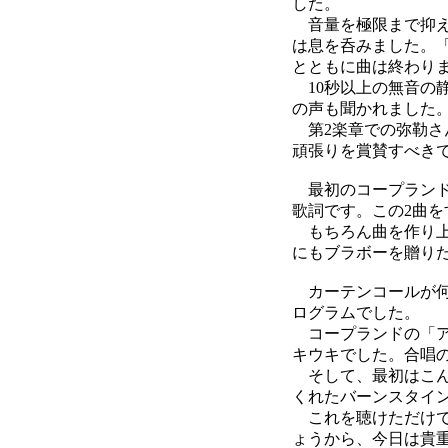
した。
音量を極限まで抑え
は息を呑みました。
とともに曲は終わり
10秒以上の無音の
の声も聞かれました
第2楽章での弥勒さ
頑張りを賞賛すべき
最初のコープランド
歌詞です。この2曲
もちろん曲を作り上
にもブラボーを贈り
カーテンコールが何
ログラムでした。
コープランドの「ア
キウキでした。合唱
そして、最初はこん
くれたバーンスタイ
これを聴けただけで
ょうから、今日は貴