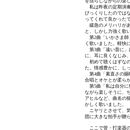
を揺らしながらの楽
私は昨夜の定期演奏
びっくりしたのでは
ってくれて良かった
緩急のメリハリがあ
と、しかし力強く歌
第2曲「いかさま師
く歌いました。軽快
第3曲「遠い昔に」
に、耳に良くなじみ
初めて聴くはずなの
た。情感豊かに、し
第4曲「素直さの賜
合唱とオケとが柔ら
第5曲「私は自分に
ながら楽しそうに、
アヒルなど、曲名の
かしく歌いました。
ニヤリとさせて、気
団に大きな拍手が贈
ここで管・打楽器の