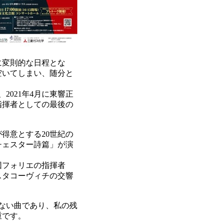
に変則的な日程とな
空いてしまい、随分と
021年4月に東響正
指揮者としての最後の
得意とする20世紀の
チェスター詩篇」が演
団フォリエの指揮者
スタコーヴィチの交響
ない曲であり、私の残
重です。