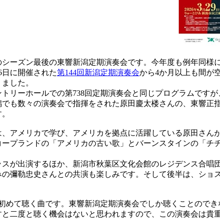
度のシーズン最後の東響新潟定期演奏会です。今年度も例年同様
16日に開催された
第144回新潟定期演奏会
から4か月以上も間が
りました。
リーホールでの第738回定期演奏会と同じプログラムですが、2
潟でも数々の演奏会で指揮をされた原田慶太楼さんの、東響正
す。
、アメリカで学び、アメリカを拠点に活躍している原田さんが
コープランドの「アメリカの古い歌」とバーンスタインの「チ
スが出演するほか、新潟市秋葉区文化会館のレジデンス合唱
みの彌勒忠史さんとの共演も楽しみです。そして後半は、ショ
初めて聴く曲です。東響新潟定期演奏会でしか聴くことのでき
すと二度と聴く機会はないと思われますので、この演奏会は貴