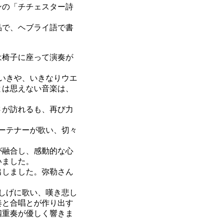
ンの「チチェスター詩
品で、ヘブライ語で書
は椅子に座って演奏が
いきや、いきなりウエ
とは思えない音楽は、
さが訪れるも、再び力
ーテナーが歌い、切々
が融合し、感動的な心
いました。
出しました。弥勒さん
しげに歌い、嘆き悲し
奏と合唱とが作り出す
四重奏が優しく響きま