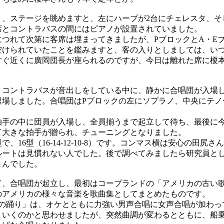
、ステージを眺めますと、左にハープが2台にチェレスタ、そ
席とコントラバスの間にはピアノが設置されていました。
つれて次第に客席は埋まってきましたが、PブロックとA・Eブ
空けられていたことを鑑みますと、客の入りとしましては、い
ぐ近くに廣岡団長が座られるのですが、今日は離れた席に榎
コントラバスが音出しをしている中に、静かに合唱団が入場し
退場しました。合唱団はPブロックの左にソプラノ、中央にテノ
手の中に団員が入場し、全員揃うまで起立して待ち、最後に
て大きな拍手が贈られ、チューニングとなりました。
16型（16-14-12-10-8）です。コンマス横は安心の田尻
ルートは見慣れない人でした。後で調べてみましたら研究員と
さんでした。
、合唱団が起立し、最初はコープランドの「アメリカの古い
のアメリカの様々な音楽を歌曲集としてまとめたものです。
の踊り」は、オケとともに力強い男声合唱に女声合唱が加わっ
まいくのかと思わせましたが、突然曲調が変わるとともに、船