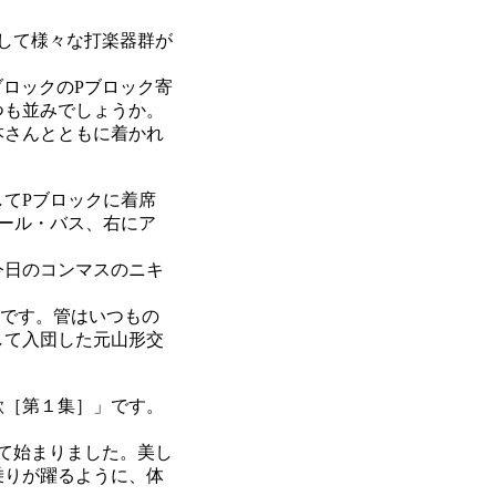
して様々な打楽器群が
ロックのPブロック寄
つも並みでしょうか。
本さんとともに着かれ
てPブロックに着席
ール・バス、右にア
今日のコンマスのニキ
さんです。管はいつもの
して入団した元山形交
歌［第１集］」です。
て始まりました。美し
乗りが躍るように、体