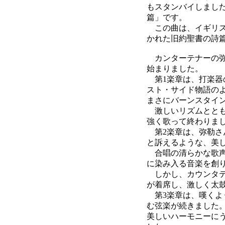
もスタンバイしまし
篇」です。
この曲は、イギリス
かれた旧約聖書の詩
カンターテナーの弥
始まりました。
第1楽章は、打楽器
スト・サイド物語の
まさにバーンスタイ
激しいリズムととも
強く歌って終わりま
第2楽章は、弥勒さ
と訴えるような、美
合唱の清らかな歌声
に染み入る音楽を創
しかし、カウンタテ
が着席し、激しく太
第3楽章は、嘆くよ
む弦楽が続きました
美しいハーモニーに