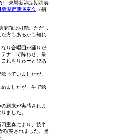
が、東響新潟定期演奏
3回新潟定期演奏会
（指
週間視聴可能、ただし
れた方もあるかも知れ
きなり合唱団が踊りだ
ーテナーで酔わせ、最
、これをりゅーとぴあ
で歌っていましたが、
しめましたが、生で聴
春の到来が実感されま
なりました。
楽四重奏により、後半
が演奏されました。是
た。