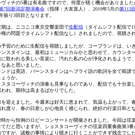
ヴィチの5番は有名曲ですので、何度か聴く機会がありました
第7回新潟定期演奏会
（指揮：大友直人）、2019年5月の
第11
年振り3回目となります。
期は、ニコニコ東京交響楽団で
生配信
（タイムシフト配信で1
作権の問題でタイムシフト配信なし）されましたので、視聴さ
予習のために生配信を視聴しましたが、コープランドは、い
ーンスタインは、最初はミュージカルかと思わせて、カウンタ
厳に歌われる美しい音楽に、汚れた私の心が浄化されるようで
うなあと思いました。
ンドは英語、バーンスタインはヘブライ語の歌詞を全て暗譜
しょうか。
スタコーヴィチの演奏も見事なものであり、配信でも十分楽
思われ、期待は高まるばかりでした。
を迎えました。今週末は好天に恵まれて、気温も上がって、
晴れ渡り、春の日差しが心地良く感じられ、絶好の行楽日和と
2時から恒例のロビーコンサートが開催されました。今回は弦
せてだと思いますが、ショスタコーヴィチの弦楽四重奏曲第3番
のですが、諸般の事情により聴きに行くことができず残念でし