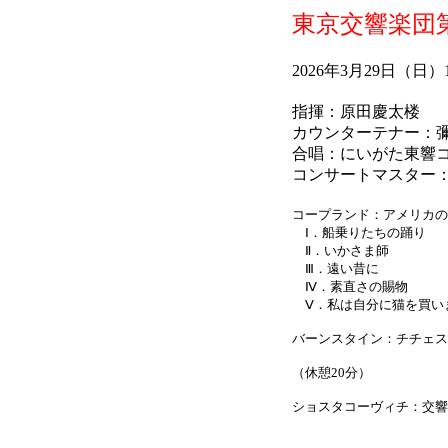
東京交響楽団第
2026年3月29日（
指揮：原田慶太楼
カウンターテナー：
合唱：にいがた東響
コンサートマスター
コープランド：アメリカの
Ⅰ．船乗りたちの踊り
Ⅱ．いかさま師
Ⅲ．遠い昔に
Ⅳ．素直さの賜物
Ⅴ．私は自分に猫を買い
バーンスタイン：チチェス
（休憩20分）
ショスタコーヴィチ：交響曲第