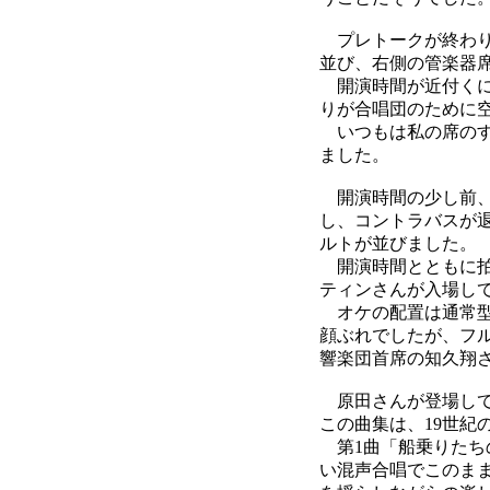
プレトークが終わり
並び、右側の管楽器
開演時間が近付くに
りが合唱団のために
いつもは私の席のす
ました。
開演時間の少し前、
し、コントラバスが
ルトが並びました。
開演時間とともに拍
ティンさんが入場し
オケの配置は通常型で、
顔ぶれでしたが、フ
響楽団首席の知久翔
原田さんが登場して
この曲集は、19世紀
第1曲「船乗りたち
い混声合唱でこのま