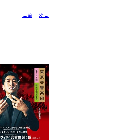
←前
次→