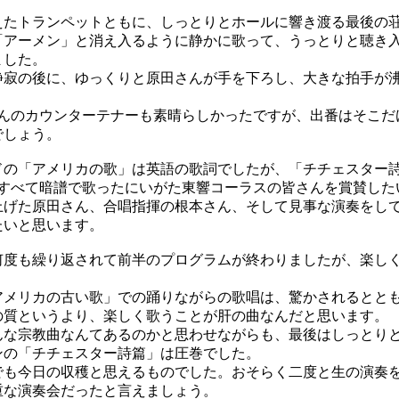
たトランペットともに、しっとりとホールに響き渡る最後の
「アーメン」と消え入るように静かに歌って、うっとりと聴き
ました。
静寂の後に、ゆっくりと原田さんが手を下ろし、大きな拍手が
。
んのカウンターテナーも素晴らしかったですが、出番はそこだ
でしょう。
の「アメリカの歌」は英語の歌詞でしたが、「チチェスター
をすべて暗譜で歌ったにいがた東響コーラスの皆さんを賞賛した
げた原田さん、合唱指揮の根本さん、そして見事な演奏をし
たいと思います。
度も繰り返されて前半のプログラムが終わりましたが、楽し
メリカの古い歌」での踊りながらの歌唱は、驚かされるとと
の質というより、楽しく歌うことが肝の曲なんだと思います。
な宗教曲なんてあるのかと思わせながらも、最後はしっとり
ンの「チチェスター詩篇」は圧巻でした。
も今日の収穫と思えるものでした。おそらく二度と生の演奏
重な演奏会だったと言えましょう。