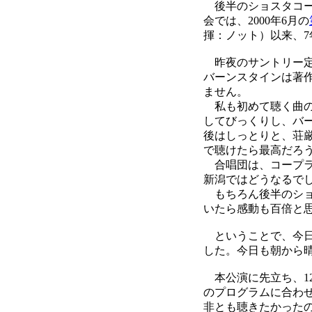
後半のショスタコー
会では、2000年6月の
揮：ノット）以来、7
昨夜のサントリー定
バーンスタインは著
ません。
私も初めて聴く曲の
してびっくりし、バ
後はしっとりと、荘
で聴けたら最高だろ
合唱団は、コープラ
新潟ではどうなるで
もちろん後半のショ
いたら感動も百倍と
ということで、今日
した。今日も朝から
本公演に先立ち、1
のプログラムに合わ
非とも聴きたかった