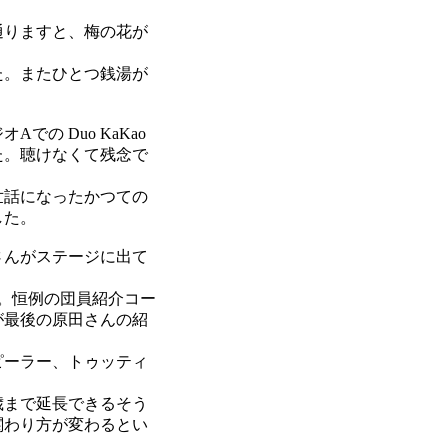
通りますと、梅の花が
た。またひとつ銭湯が
 Duo KaKao
た。聴けなくて残念で
世話になったかつての
した。
さんがステージに出て
。恒例の団員紹介コー
が最後の原田さんの紹
ピーラー、トゥッティ
歳まで延長できるそう
関わり方が変わるとい