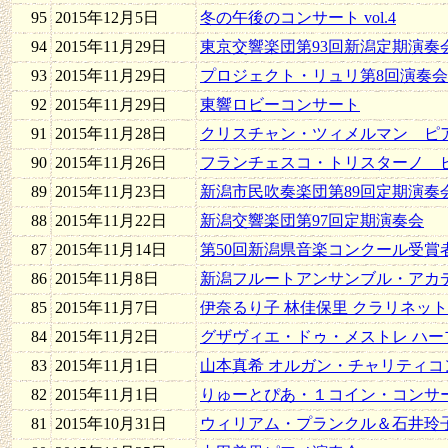
95
2015年12月5日
冬の午後のコンサート vol.4
94
2015年11月29日
東京交響楽団第93回新潟定期演奏
93
2015年11月29日
プロジェクト・リュリ第8回演奏会
92
2015年11月29日
東響ロビーコンサート
91
2015年11月28日
クリスチャン・ツィメルマン ピ
90
2015年11月26日
フランチェスコ・トリスターノ 
89
2015年11月23日
新潟市民吹奏楽団第89回定期演奏
88
2015年11月22日
新潟交響楽団第97回定期演奏会
87
2015年11月14日
第50回新潟県音楽コンクール受賞
86
2015年11月8日
新潟フルートアンサンブル・アカデ
85
2015年11月7日
伊奈るり子 林佳保里 クラリネッ
84
2015年11月2日
グザヴィエ・ドゥ・メストレ ハー
83
2015年11月1日
山本真希 オルガン・チャリティコ
82
2015年11月1日
りゅーとぴあ・１コイン・コンサー
81
2015年10月31日
ウィリアム・プランクル＆石井玲