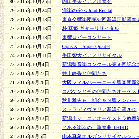
80
2015年10月25日
内田美果ピアノ演奏会
79
2015年10月24日
洋楽の夕べ Joint Recital
78
2015年10月18日
東京交響楽団第92回新潟定期演奏
77
2015年10月18日
朴 葵姫 ギターリサイタル
76
2015年10月18日
東響ロビーコンサート
75
2015年10月17日
Opus X Super Quartet
74
2015年10月11日
牛田智大ピアノリサイタル
73
2015年10月4日
新潟県音楽コンクール第50回記念
72
2015年9月27日
井上静香と仲間たち
71
2015年9月26日
大阪フィルハーモニー交響楽団新
70
2015年9月23日
コバケンとその仲間たちオーケストラ
69
2015年9月22日
秋川雅史＆二期会＆Ｎ響メンバー
68
2015年9月18日
ストラディヴァリア新潟公演2015
67
2015年9月13日
新潟市ジュニアオーケストラ教室第
66
2015年9月12日
とある楽器の二重奏曲 THIRD
65
2015年9月5日
山本真希オルガンリサイタルシリーズ 