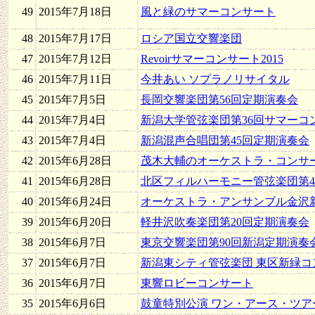
49
2015年7月18日
風と緑のサマーコンサート
48
2015年7月17日
ロシア国立交響楽団
47
2015年7月12日
Revoirサマーコンサート2015
46
2015年7月11日
今井あい ソプラノリサイタル
45
2015年7月5日
長岡交響楽団第56回定期演奏会
44
2015年7月4日
新潟大学管弦楽団第36回サマーコ
43
2015年7月4日
新潟混声合唱団第45回定期演奏会
42
2015年6月28日
茂木大輔のオーケストラ・コンサート 
41
2015年6月28日
北区フィルハーモニー管弦楽団第
40
2015年6月24日
オーケストラ・アンサンブル金沢
39
2015年6月20日
軽井沢吹奏楽団第20回定期演奏会
38
2015年6月7日
東京交響楽団第90回新潟定期演奏
37
2015年6月7日
新潟東シティ管弦楽団 東区新緑コ
36
2015年6月7日
東響ロビーコンサート
35
2015年6月6日
鼓童特別公演 ワン・アース・ツアー2