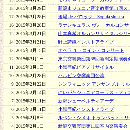
18
2015年3月29日
新潟市ジュニア音楽教室第11回ス
17
2015年3月28日
酒場 de バロック Sophia sinistra
16
2015年3月28日
ラナンキュラス ヴォーカルコンサート 
15
2015年3月21日
山本真希オルガンリサイタルシリーズ 
14
2015年3月21日
野上詩織インストアライブ
13
2015年3月15日
オペラ １・コイン・コンサート
12
2015年3月1日
東京交響楽団第88回新潟定期演奏
11
2015年3月1日
小黒亜紀ピアノリサイタル
10
2015年2月28日
ハルビン交響楽団公演
9
2015年2月22日
シンフィニック アンサンブル リル
8
2015年2月14日
にいがたジュニアコーラス・フェス
7
2015年2月11日
新潟シューベルティアーデ
6
2015年2月11日
小黒亜紀インストアライブ
5
2015年2月8日
ルベン・シメオ トランペット・リ
4
2015年2月1日
新潟交響楽団第11回室内楽演奏会