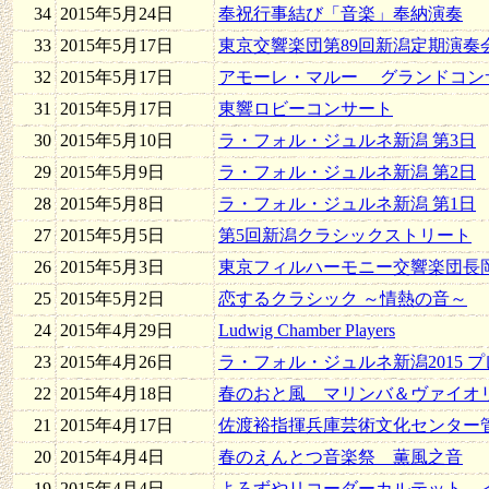
34
2015年5月24日
奉祝行事結び「音楽」奉納演奏
33
2015年5月17日
東京交響楽団第89回新潟定期演奏
32
2015年5月17日
アモーレ・マルー グランドコン
31
2015年5月17日
東響ロビーコンサート
30
2015年5月10日
ラ・フォル・ジュルネ新潟 第3日
29
2015年5月9日
ラ・フォル・ジュルネ新潟 第2日
28
2015年5月8日
ラ・フォル・ジュルネ新潟 第1日
27
2015年5月5日
第5回新潟クラシックストリート
26
2015年5月3日
東京フィルハーモニー交響楽団長
25
2015年5月2日
恋するクラシック ～情熱の音～
24
2015年4月29日
Ludwig Chamber Players
23
2015年4月26日
ラ・フォル・ジュルネ新潟2015 
22
2015年4月18日
春のおと風 マリンバ＆ヴァイオ
21
2015年4月17日
佐渡裕指揮兵庫芸術文化センター
20
2015年4月4日
春のえんとつ音楽祭 薫風之音
19
2015年4月4日
よろずやリコーダーカルテット 