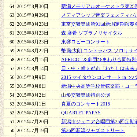
64
2015年8月30日
新潟メモリアルオーケストラ第25
63
2015年8月29日
メディアシップ音楽フェスティバ
62
2015年8月23日
東京交響楽団第91回新潟定期演奏
61
2015年8月23日
森 麻希 ソプラノリサイタル
60
2015年8月23日
東響ロビーコンサート
59
2015年8月22日
幣 隆太朗 コントラバス ソロリサイ
58
2015年8月15日
APRICOT＆劇団ひまわり合同特
57
2015年8月14日
日・中・韓３都市「わたしは未来
56
2015年8月9日
2015 マイタウンコンサート in ツ
55
2015年8月8日
新潟中央高等学校管弦楽部・コーラス部 Joi
54
2015年8月2日
山形交響楽団特別公演
53
2015年8月1日
真夏のコンサート2015
52
2015年7月25日
QUARTET PAPAS
51
2015年7月20日
新潟市ジュニア合唱団第25回定期
50
2015年7月19日
第26回新潟ジャズストリート