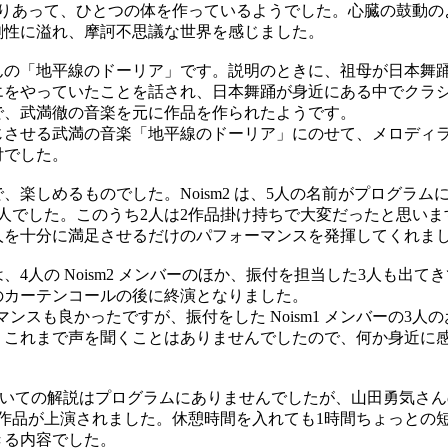
なりあって、ひとつの体を作っているようでした。心臓の鼓動の
創性に溢れ、摩訶不思議な世界を感じました。
の「地平線のドーリア」です。説明のときに、祖母が日本舞
エをやっていたことを話され、日本舞踊が身近にある中でクラ
で、武満徹の音楽を元に作品を作られたようです。
させる武満の音楽「地平線のドーリア」にのせて、メロディ
付でした。
楽しめるものでした。Noism2 は、5人の名前がプログラム
人でした。このうち2人は2作品掛け持ちで大変だったと思い
人を十分に満足させるだけのパフォーマンスを発揮してくれま
4人の Noism2 メンバーのほか、振付を担当した3人も出て
のカーテンコールの後に終演となりました。
ーマンスも良かったですが、振付をした Noism1 メンバーの3
。これまで声を聞くことはありませんでしたので、何か身近に
品についての解説はプログラムにありませんでしたが、山田勇気さ
4作品が上演されました。休憩時間を入れても1時間ちょっとの
きる内容でした。