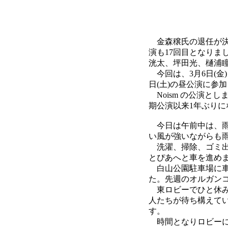
金森穣氏の退任が決まり
演も17回目となりま
洸太、坪田光、樋浦瞳
今回は、3月6日(金
日(土)の昼公演に参
Noism の公演とし
期公演以来1年ぶりに
今日は午前中は、雨
い風が強いながらも
洗濯、掃除、ゴミ出
とぴあへと車を進め
白山公園駐車場に車
た。先週のオルガン
東ロビーでひと休み
人たちが待ち構えて
す。
時間となりロビーに