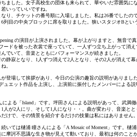
待ちました。女子高校生の団体も来られて、華やいだ雰囲気に
。若いっていいですね。
となり、チケットの番号順に入場しました。私は26番でしたの
、6列目の中央ブロックに席を取りました。狭いスタジオBとい
。
ening の演目が上演されました。幕が上がりますと、無音で
がフードを被った衣裳で座っていて、一人ずつ立ち上がって消え
並んでいて、音楽とともにパフォーマンスが続きました。
の静寂となり、1人ずつ消えて2人となり、その2人が消えて幕
うね。
登場して挨拶があり、今日の公演の趣旨の説明がありました。No
のデュエット作品を上演し、上演前に振付したメンバーによる説
による「Island」です。坪田さんによる説明があって、武満
1人が2人にリ、そして1人になり・・。曲が変わり、音楽とと
るだけで、その情景を紹介するだけの技量は私にはありません
いては樋浦 瞳さんによる「A Mosaic of Moment」です。
奥に摩訶不思議な生き物が見えて動いており、最初は何のこと