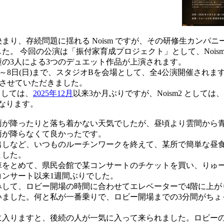
、存続問題に揺れる Noism ですが、その研修生カンパニーであ
した。 今回の公演は「振付家育成プロジェクト」として、Nois
の3人による3つのデュエット作品が上演されます。
)～8日(日)まで、スタジオBを会場として、全4公演開催されま
加させていただきました。
ましては、
2025年12月
以来3か月ぶりですが、Noism2 としては、
なります。
が降ったりと落ち着かない天気でしたが、昼頃より雲間から
雨が降らなくて良かったです。
しなど、いつものルーチンワークを終えて、某所で簡単な昼
ました。
をとめて、県民会館で某コンサートのチケットを買い、りゅ
コンサート以来1週間ぶりでした。
して、ロビー開場の時間に合わせてエレベーターで4階に上が
いました。何と私が一番乗りで、ロビー開場までの3分間がちょ
入りますと、後続の人が一気に入って来られました。ロビー