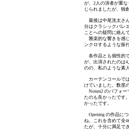
が、2人の演者が重
じられましたが、独
最後は中尾洸太さん
分はクラシックバレ
ことへの疑問に絡ん
雅楽的な響きを感じ
ンクロするような振
各作品とも個性的で、
が、出演されたのは4
のの、私のような素
カーテンコールでは、
けていました。数度
Noism2 のパフォ
たのも良かったです
かったです。
Opening の作
ね。これを含めて全
たが、十分に満足で