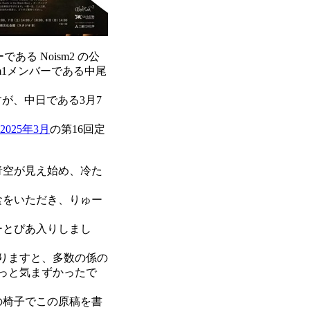
る Noism2 の公
m1メンバーである中尾
すが、中日である3月7
2025年3月
の第16回定
青空が見え始め、冷た
食をいただき、りゅー
ーとぴあ入りしまし
りますと、多数の係の
っと気まずかったで
の椅子でこの原稿を書