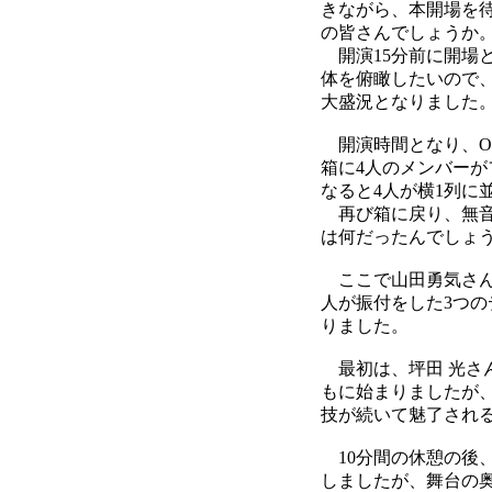
きながら、本開場を
の皆さんでしょうか
開演15分前に開場
体を俯瞰したいので
大盛況となりました
開演時間となり、Op
箱に4人のメンバー
なると4人が横1列に
再び箱に戻り、無音
は何だったんでしょ
ここで山田勇気さんが
人が振付をした3つ
りました。
最初は、坪田 光さん
もに始まりましたが、
技が続いて魅了され
10分間の休憩の後、続
しましたが、舞台の