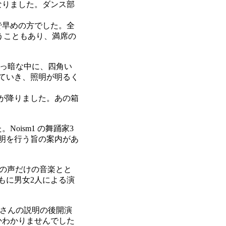
なりました。ダンス部
で早めの方でした。全
うこともあり、満席の
真っ暗な中に、四角い
ていき、照明が明るく
が降りました。あの箱
ism1 の舞踊家3
明を行う旨の案内があ
徹の声だけの音楽とと
もに男女2人による演
。
樋浦さんの説明の後開演
かわかりませんでした