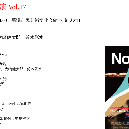
 Vol.17
14:00 新潟市民芸術文化会館 スタジオB
大崎健太郎、鈴木彩水
 Box」
田勇気
玲、大崎健太郎、鈴木彩水
田 光
太郎
ts」 演出振付：樋浦 瞳
水
出振付：中尾洸太
玲