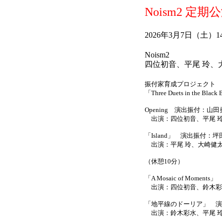
Noism2 定期公演
2026年3月7日（土）
Noism2
四位初音、平尾 玲、
振付家育成プロジェクト
「Three Duets in the Black
Opening 演出振付：山
出演：四位初音、平尾 
「Island」 演出振付：坪
出演：平尾 玲、大崎健
（休憩10分）
「A Mosaic of Momen
出演：四位初音、鈴木彩
「地平線のドーリア」 演
出演：鈴木彩水、平尾 