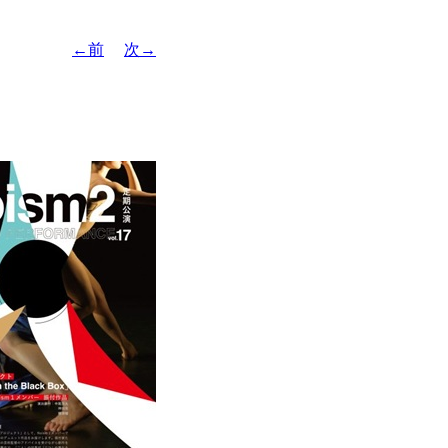
←前
次→