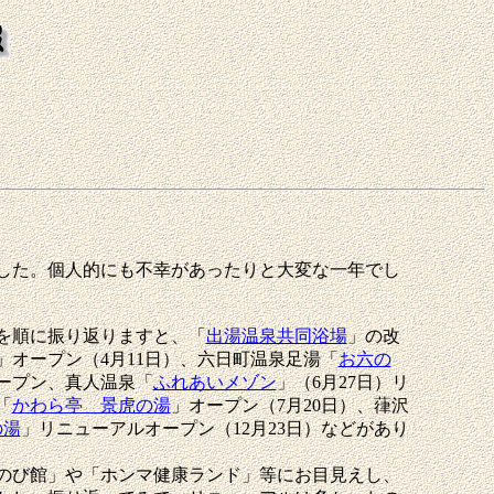
した。個人的にも不幸があったりと大変な一年でし
を順に振り返りますと、「
出湯温泉共同浴場
」の改
」オープン（4月11日）、六日町温泉足湯「
お六の
オープン、真人温泉「
ふれあいメゾン
」（6月27日）リ
「
かわら亭 景虎の湯
」オープン（7月20日）、葎沢
の湯
」リニューアルオープン（12月23日）などがあり
のび館」や「ホンマ健康ランド」等にお目見えし、