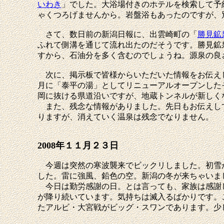
いわき
」でした。大浴場付きのホテルを検索して予
ゃくつろげませんから。岩盤浴もあったのですが、別
さて、数日前の新潟日報に、出雲崎町の「
勝見鉱
ふれて側溝を通じて流れ出たのだそうです。勝見鉱
すから、石油分を多く含むのでしょうね。源泉の良
次に、掲示板で皆様からいただいた情報をお伝えし
月に「泰平の湯」としてリニューアルオープンした
岡に抜ける県道沿いですが、地蔵トンネルが新しく
また、残念な情報がありました。先日もお伝えし
りますが、消えていく温泉は残念でなりません。
2008年１１月２３日
今週は突然の寒波襲来でビックリしました。初雪が
した。雷に強風、鉛色の空。新潟の冬が来ちゃいま
今日は勤労感謝の日。とは言っても、家族は感謝し
が降り続いています。気持ちは滅入るばかりです。
たアルビ・大宮戦がビッグ・スワンであります。少