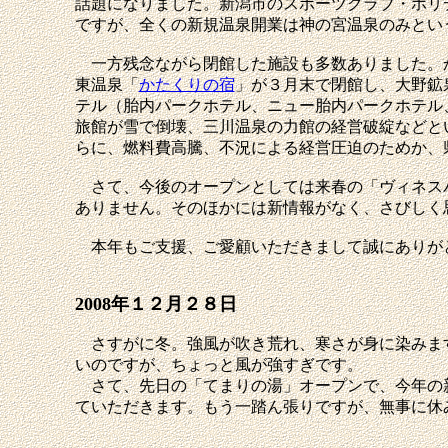
話題になりました。新潟市のスポーツクラブ・ホリ
ですが、全くの新規温泉開業は神の宮温泉のみとい
一方残念ながら閉館した施設も多数ありました。
東温泉「
かたくりの宿
」が３月末で閉館し、大野鉱
テル（胎内パークホテル、ニュー胎内パークホテル
旅館が雪で倒壊、三川温泉の力館の経営破綻などと
らに、燃料費高騰、不況による経営圧迫のためか、
さて、今後のオープンとしては来春の「ヴィネスパ
ありません。そのほかには新情報がなく、さびしく
本年もご支援、ご愛顧いただきまして誠にありが
2008年１２月２８日
さすがに冬。強風が吹き荒れ、寒さが身に染みます
いのですが、ちょっと風が強すぎです。
さて、先日の「てまりの湯」オープンで、今年の新
ていただきます。もう一踏ん張りですが、無事に休