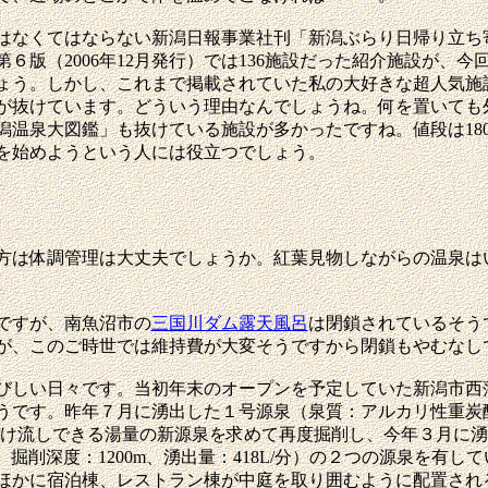
なくてはならない新潟日報事業社刊「新潟ぶらり日帰り立ち
版（2006年12月発行）では136施設だった紹介施設が、今
しょう。しかし、これまで掲載されていた私の大好きな超人気施
が抜けています。どういう理由なんでしょうね。何を置いても
潟温泉大図鑑」も抜けている施設が多かったですね。値段は18
を始めようという人には役立つでしょう。
は体調管理は大丈夫でしょうか。紅葉見物しながらの温泉は
ですが、南魚沼市の
三国川ダム露天風呂
は閉鎖されているそう
が、このご時世では維持費が大変そうですから閉鎖もやむなし
びしい日々です。当初年末のオープンを予定していた新潟市西
です。昨年７月に湧出した１号源泉（泉質：アルカリ性重炭酸泉
分）と、掛け流しできる湯量の新源泉を求めて再度掘削し、今年３月
℃、掘削深度：1200m、湧出量：418L/分）の２つの源泉を
ほかに宿泊棟、レストラン棟が中庭を取り囲むように配置され