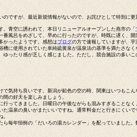
いのですが、最近新規情報がないので、お詫びとして特別に更
す。青空に誘われて、本日リニューアルオープンした燕市の「
一番風呂をめざして、早めに行ったのですが、時既に遅く、開
多かったようです。感想は
ブログ
の方で速報していますが、芋
浴槽に使用されていた単純硫黄泉が温泉法の基準を満たさなく
、ゆったり感が乏しく感じました。ただし、競合施設の多いこ
で気持ち良いです。新潟が鉛色の空の時、関東はいつもこん
の間の好天を楽しみましょう。
に行ってきました。日曜日の午後ながらも混みすぎることなく
いた温泉の臭いがまたいいですね。通常料金だと行きにくいです
ね。
たら毎年恒例の「だいろの湯カレンダー」を配っていました。