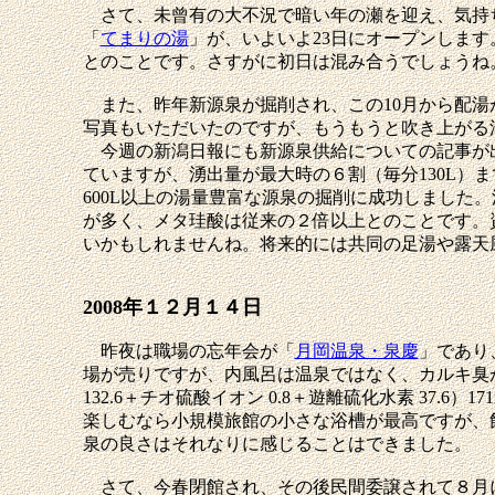
さて、未曾有の大不況で暗い年の瀬を迎え、気持ち
「
てまりの湯
」が、いよいよ23日にオープンします。
とのことです。さすがに初日は混み合うでしょうね
また、昨年新源泉が掘削され、この10月から配湯
写真もいただいたのですが、もうもうと吹き上がる
今週の新潟日報にも新源泉供給についての記事が出
ていますが、湧出量が最大時の６割（毎分130L
600L以上の湯量豊富な源泉の掘削に成功しました
が多く、メタ珪酸は従来の２倍以上とのことです。
いかもしれませんね。将来的には共同の足湯や露天
2008年１２月１４日
昨夜は職場の忘年会が「
月岡温泉・泉慶
」であり
場が売りですが、内風呂は温泉ではなく、カルキ臭
132.6＋チオ硫酸イオン 0.8＋遊離硫化水素 37
楽しむなら小規模旅館の小さな浴槽が最高ですが、
泉の良さはそれなりに感じることはできました。
さて、今春閉館され、その後民間委譲されて８月