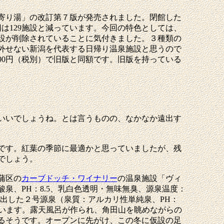
寄り湯」の改訂第７版が発売されました。閉館した
回は129施設と減っています。今回の特色としては、
設が削除されていることに気付きました。３種類の
外せない新潟を代表する日帰り温泉施設と思うので
00円（税別）で旧版と同額です。旧版を持っている
いいでしょうね。とは言うものの、なかなか遠出す
です。紅葉の季節に最適かと思っていましたが、残
でしょう。
蒲区の
カーブドッチ・ワイナリー
の温泉施設「ヴィ
、PH：8.5、乳白色透明・無味無臭、源泉温度：
に湧出した２号源泉（泉質：アルカリ性単純泉、PH：
有しています。露天風呂が作られ、角田山を眺めながらの
るそうです。オープンに先がけ、この冬に仮設の足