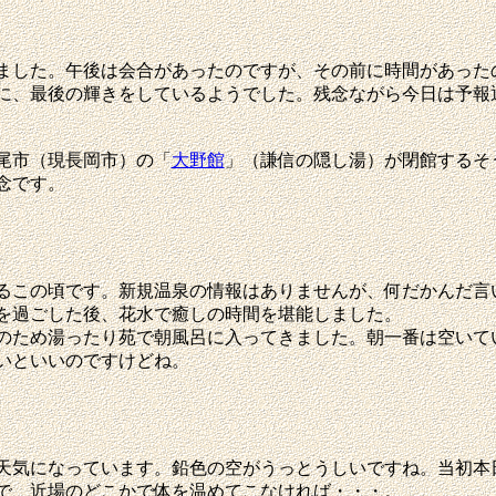
した。午後は会合があったのですが、その前に時間があった
に、最後の輝きをしているようでした。残念ながら今日は予報
尾市（現長岡市）の「
大野館
」（謙信の隠し湯）が閉館するそ
念です。
この頃です。新規温泉の情報はありませんが、何だかんだ言
を過ごした後、花水で癒しの時間を堪能しました。
ため湯ったり苑で朝風呂に入ってきました。朝一番は空いて
いといいのですけどね。
気になっています。鉛色の空がうっとうしいですね。当初本
で、近場のどこかで体を温めてこなければ・・・。