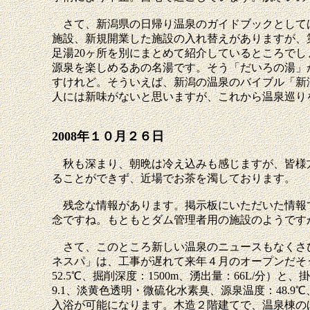
さて、新潟県の日帰り温泉のガイドブックとしては
施設、新規開業した施設の入れ替えがありますが、第６
足湯20ヶ所を別にまとめて紹介しているところで
源泉を楽しめるあの名湯です。そう「だいろの湯」
すけれど。そういえば、新潟の温泉のバイブル「新
人には新味がないと思いますが、これから温泉巡り
2008年１０月２６日
秋も深まり、朝晩は冷え込みも感じますが、皆様方
ることができず、近場でお茶を濁しております。
残念な情報があります。掲示板にいただいた情報
念ですね。もともとダム管理者用の施設のようです
さて、このところ新しい温泉のニュースもなくさ
ネスパ」は、工事が遅れて来年４月のオープンだそう
52.5℃、掘削深度：1500m、湧出量：66L/
9.1、淡黄色透明・微硫化水素臭、源泉温度：48.9
入浴が可能になります。木造２階建てで、温泉棟の