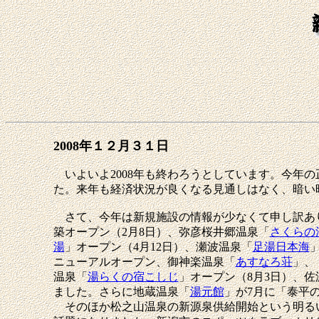
2008年１２月３１日
いよいよ2008年も終わろうとしています。今年
た。来年も経済状況が良くなる見通しはなく、暗い
さて、今年は新規施設の情報が少なくて申し訳あ
築オープン（2月8日）、弥彦桜井郷温泉「
さくらの
湯
」オープン（4月12日）、瀬波温泉「
足湯日本海
ニューアルオープン、御神楽温泉「
あすなろ荘
」、
温泉「
湯らくの宿こしじ
」オープン（8月3日）、佐
ました。さらに地蔵温泉「
湯元館
」が7月に「泰平
そのほか松之山温泉の新源泉供給開始という明るい