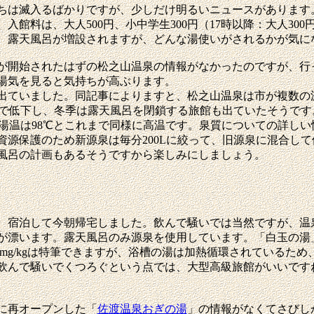
は滅入るばかりですが、少しだけ明るいニュースがあります
入館料は、大人500円、小中学生300円（17時以降：大人300
。露天風呂が増設されますが、どんな湯使いがされるかが気に
が開始されたはずの松之山温泉の情報がなかったのですが、行
湯気を見ると気持ちが高ぶります。
ていました。同記事によりますと、松之山温泉は市が複数の
）まで低下し、冬季は露天風呂を閉鎖する旅館も出ていたそうで
。湯温は98℃とこれまで同様に高温です。泉質についての詳し
資源保護のため新源泉は毎分200Lに絞って、旧源泉に混合し
風呂の計画もあるそうですから楽しみにしましょう。
、宿泊して今朝帰宅しました。飲んで騒いでは当然ですが、温
が漂います。露天風呂のみ源泉を使用しています。「白玉の湯
.6）171mg/kgは特筆できますが、浴槽の湯は加熱循環されて
飲んで騒いでくつろぐという点では、大型高級旅館がいいです
に再オープンした「
佐渡温泉おぎの湯
」の情報がなくてさびし