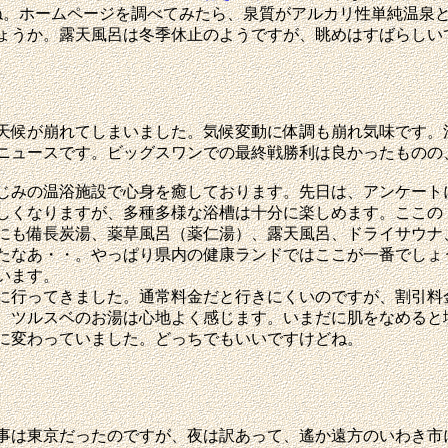
ね。ホームページを調べてみたら、泉質がアルカリ性単純温泉
ょうか。露天風呂は冬季休止のようですが、眺めはすばらしい
候が崩れてしまいました。気候変動に体調も崩れ気味です。
ニュースです。ビッグスワンでの最終戦勝利は良かったものの
みの温浴施設で心身を癒しております。先日は、アンケート
しくなりますが、多種多様な浴槽は十分に楽しめます。ここの
にも備長炭湯、薬草風呂（薬仁湯）、露天風呂、ドライサウナ
たなあ・・。やっぱり県内の健康ランドではここが一番でしょ
います。
に行ってきました。通常料金だと行きにくいのですが、割引料金
、ツルスベのお湯は心地よく感じます。いまだに肌をなめると
に変わっていました。どっちでもいいですけどね。
は東京だったのですが、夜は訳あって、遙か遠方のいわき市