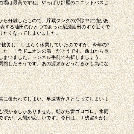
浴場は最高ですね。やっぱり部屋のユニットバスじ
から分離したもので、貯蔵タンクの掃除中に油があ
代表する油田のひとつであった尼瀬油田のすぐ近くで
りたくなってしまいました。
で被災し、しばらく休業していたのですが、今年の7
した、「ラドニオンの湯」だそうです。西山から長
しまいました。トンネル手前で右折しましょう。
日で閉館したそうです。あの源泉がどうなるかも気にな
雪に覆われてしまい、早速雪かきとなってしまいま
も浸かるしかありません。朝から雷ゴロゴロ、氷雨
ですが、太陽が恋しいです。今日はＪ１残留をかけ