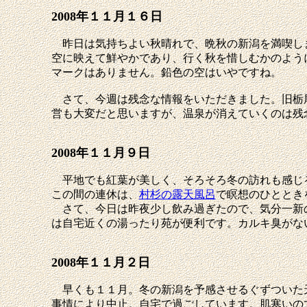
2008年１１月１６日
昨日は気持ちよい秋晴れで、晩秋の新潟を満喫しま
空に映えて鮮やかであり、行く秋を惜しむかのよう
マークはありません。鉛色の空はいやですね。
さて、今週は残念な情報をいただきました。旧栃
営も大変だと思いますが、温泉が消えていくのは残
2008年１１月９日
平地でも紅葉が美しく、そろそろ冬の訪れも感じる
この間の連休は、
村杉の露天風呂
で瞑想のひととき
さて、今日は昨夜少し飲み過ぎたので、気分一新の
は自宅近くの湯ったり苑が便利です。カルキ臭がな
2008年１１月２日
早くも１１月。冬の新潟を予感させるぐずついた天
事情により中止。自宅で過ごしています。肌寒いの