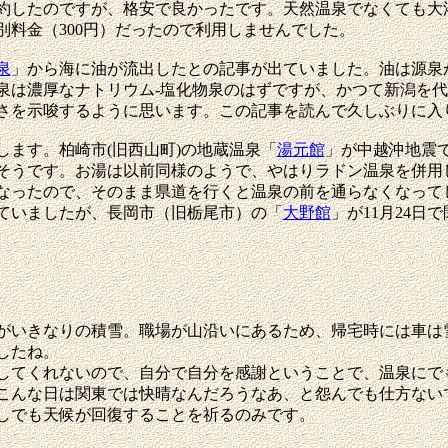
約したのですが、格安で良かったです。天然温泉でなくても大
料金（300円）だったので利用しませんでした。
泉
」から海に油が流出したとの記事が出ていました。油は源泉
泉は濃厚なナトリウム-塩化物泉のはずですが、かつて新潟を
さを示唆するように思います。この記事を読んで久しぶりに入
ます。柏崎市(旧西山町)の地蔵温泉「
湯元館
」が中越沖地震
そうです。お湯は以前同様のようで、やはりラドン温泉を併用
なったので、そのまま県道を行くと温泉の前を通らなくなって
ていましたが、長岡市（旧栃尾市）の「
大野館
」が11月24
いきなりの積雪。職場が山沿いにあるため、帰宅時には車は
したね。
てくれないので、自分で自分を感謝ということで、温泉にで
こんな日は関東では快晴なんだろうなあ、と怨んでも仕方ない
しでも天候が回復することを祈るのみです。