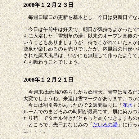
2008年１２月２３日
毎週日曜日の更新を基本とし、今日は更新日でな
今日は午前中は好天で、朝日が気持ちよかったで
もに入浴した「雪割草の湯」以来のオープン直後の
いうこともありましょうが、待ちこがれていた人が
源泉が楽しめるのも売りでしたが、内風呂の円形小
された露天風呂は、いかにも無理して作ったようで
らも賑わうことでしょう。
2008年１２月２１日
今週末は新潟の冬らしからぬ晴天。青空は見るだけ
大変でしょうね。来週は雪マークがあります。つか
今日は割引券があったので２週間振りに「
花水
」
ルームでのまどろみの時間が最高です。肌に染みつ
たり苑」でタオル付きだともっと高くつきますもの
ところで、先日おなじみの「
だいろの湯
」に行っ
に・・・。