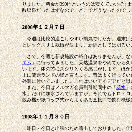
りました。料金が390円というのは安くていいです
酸塩泉だったはずなので、どこでどうなったのでし
2008年１２月７日
今週は比較的過ごしやすい陽気でしたが、週末は天
ビレックスＪ１残留が決まり、新潟としては明るい
さて、今週も新規施設の紹介はありませんが、なじ
エム
」に行ってきました。天然温泉をやめてから久
います。体の芯にズシリとくる感じがします。ほか
正に健康ランドの鑑と言えます。昔はよく行ってい
外側に付いていました。これはいいアイデアだと思
また、今日はメルマガ会員割引期間中の「
花水
」
水」だけに加水されていますが、それでもトロトロ
飲み機が紙コップ式からよくある直接口で飲む機械
2008年１１月３０日
昨日・今日と出張のため遠出しておりました。仕事