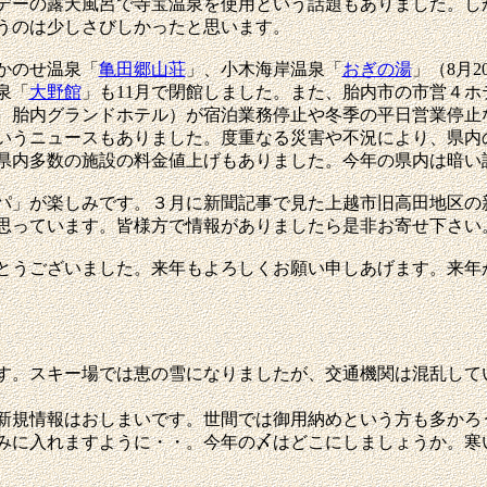
デーの露天風呂で寺宝温泉を使用という話題もありました。し
うのは少しさびしかったと思います。
かのせ温泉「
亀田郷山荘
」、小木海岸温泉「
おぎの湯
」（8月
泉「
大野館
」も11月で閉館しました。また、胎内市の市営４
、胎内グランドホテル）が宿泊業務停止や冬季の平日営業停止
いうニュースもありました。度重なる災害や不況により、県内
県内多数の施設の料金値上げもありました。今年の県内は暗い
」が楽しみです。３月に新聞記事で見た上越市旧高田地区の
思っています。皆様方で情報がありましたら是非お寄せ下さい
とうございました。来年もよろしくお願い申しあげます。来年
。スキー場では恵の雪になりましたが、交通機関は混乱して
規情報はおしまいです。世間では御用納めという方も多かろう
みに入れますように・・。今年の〆はどこにしましょうか。寒