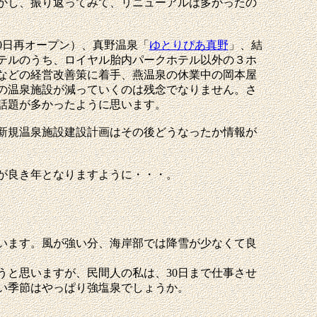
かし、振り返ってみて、リニューアルは多かったの
20日再オープン）、真野温泉「
ゆとりぴあ真野
」、結
ホテルのうち、ロイヤル胎内パークホテル以外の３ホ
などの経営改善策に着手、燕温泉の休業中の岡本屋
の温泉施設が減っていくのは残念でなりません。さ
話題が多かったように思います。
新規温泉施設建設計画はその後どうなったか情報が
。
が良き年となりますように・・・。
います。風が強い分、海岸部では降雪が少なくて良
と思いますが、民間人の私は、30日まで仕事させ
い季節はやっぱり強塩泉でしょうか。