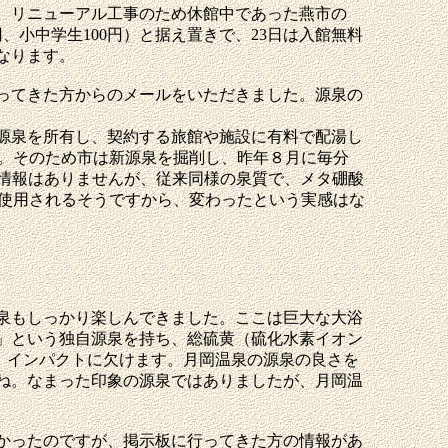
。リニューアル工事のため休館中であった燕市の
円、小中学生100円）と据え置きで、23日は入館無料
なります。
ってきた方からのメールをいただきました。源泉の
源泉を所有し、契約する旅館や施設に有料で配湯し
す。そのため市は新源泉を掘削し、昨年８月に毎分
い情報はありませんが、従来同様の泉質で、メタ硼酸
て使用されるそうですから、変わったという実感はな
泉もしっかり楽しんできました。ここは巨大な大浴
」という独自源泉を持ち、総硫黄（硫化水素イオン
いるため、インパクトに欠けます。月岡温泉の源泉の良さを
ね。なまった印象の源泉ではありましたが、月岡温
かったのですが、掲示板に行ってきた方の情報があ