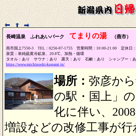
てまりの湯
長崎温泉 ふれあいパーク
（燕市） 
燕市国上7550-3 TEL：0256-97-1755 営業時間：10:00-21:
泉質：単純硫黄冷鉱泉、20.8℃、加熱・循環
タオル：あり サウナ：あり 露天：あり 石鹸：あり シャンプー：
https://www.michinoeki-kugami.jp/
場所：
弥彦から
の駅・国上」の
化に伴い、20
増設などの改修工事が行われ