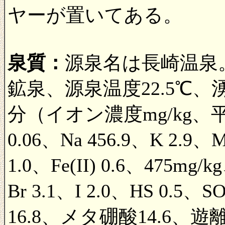
ヤーが置いてある。
泉質：
源泉名は長崎温泉
鉱泉、源泉温度22.5℃、湧出
分（イオン濃度mg/kg、平
0.06、Na 456.9、K 2.9、M
1.0、Fe(II) 0.6、475mg/k
Br 3.1、I 2.0、HS 0.5、S
16.8、メタ硼酸14.6、遊