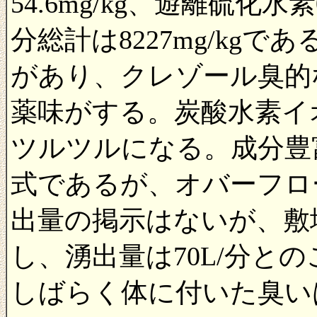
54.6mg/kg、遊離硫化水
分総計は8227mg/kg
があり、クレゾール臭的
薬味がする。炭酸水素イ
ツルツルになる。成分豊
式であるが、オバーフロ
出量の掲示はないが、敷地
し、湧出量は70L/分と
しばらく体に付いた臭い