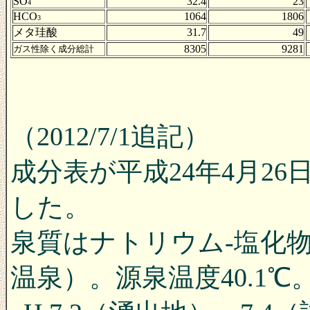
SO
32.4
23
4
HCO
1064
1806
3
メタ珪酸
31.7
49
8305
9281
ガス性除く成分総計
（2012/7/1追記）
成分表が平成24年4月2
した。
泉質はナトリウム-塩化
温泉）。源泉温度40.1℃