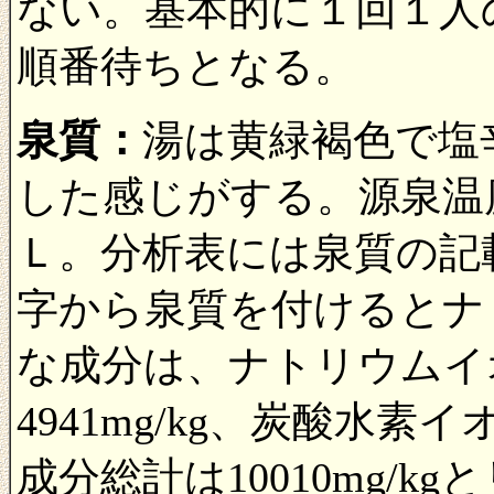
ない。基本的に１回１人
順番待ちとなる。
泉質：
湯は黄緑褐色で塩
した感じがする。源泉温度
Ｌ。分析表には泉質の記
字から泉質を付けるとナ
な成分は、ナトリウムイオン
4941mg/kg、炭酸水素イ
成分総計は10010mg/