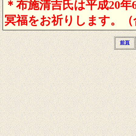
＊布施清吉氏は平成20
冥福をお祈りします。（
前頁