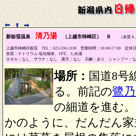
清乃湯
新栃窪温泉
（上越市柿崎区） Ｂ
（泉質Ａ、
上越市柿崎区栃窪 TEL：025-536-3339 営業時間：10:00-17:00 定
泉質：ナトリウム-塩化物泉、18℃、ため湯
タオル：なし サウナ：なし 露天：なし 石鹸：あり シャンプー：
場所：
国道8号
る。前記の
鷺乃
の細道を進む。
かのように、だんだん家