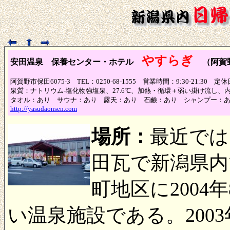
やすらぎ
安田温泉
保養センター・ホテル
（阿賀
阿賀野市保田6075-3 TEL：0250-68-1555 営業時間：9:30-21
泉質：ナトリウム-塩化物強塩泉、27.6℃、加熱・循環＋弱い掛け流し、
タオル：あり サウナ：あり 露天：あり 石鹸：あり シャンプー：
http://yasudaonsen.com
場所：
最近では
田瓦で新潟県内
町地区に2004
い温泉施設である。200