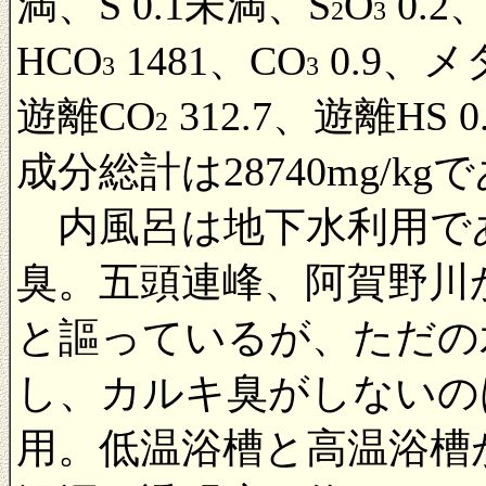
満、S 0.1未満、S
O
0.2
2
3
HCO
1481、CO
0.9、メ
3
3
遊離CO
312.7、遊離H
2
成分総計は28740mg/kg
内風呂は地下水利用で
臭。五頭連峰、阿賀野川
と謳っているが、ただの
し、カルキ臭がしないの
用。低温浴槽と高温浴槽