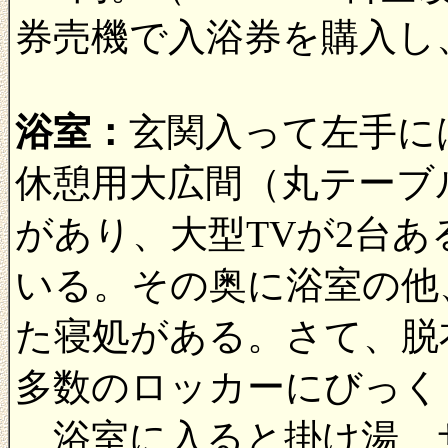
券売機で入浴券を購入し
浴室：
玄関入って左手に
休憩用大広間（丸テーブ
があり、大型TVが2台
いる。その奥に浴室の他
た寝処がある。さて、脱
多数のロッカーにびっく
浴室に入ると掛け湯、