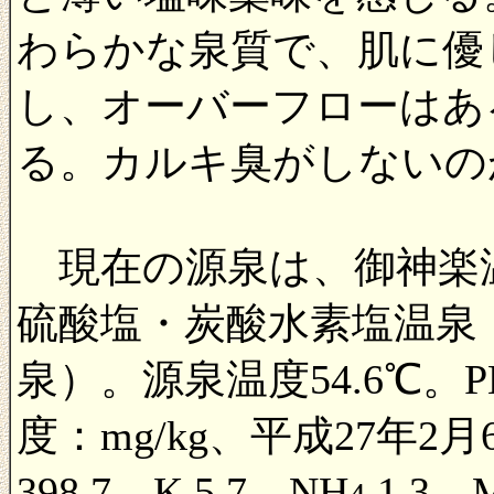
わらかな泉質で、肌に優
し、オーバーフローはあ
る。カルキ臭がしないの
現在の源泉は、御神楽温
硫酸塩・炭酸水素塩温泉
泉）。源泉温度54.6℃。P
度：mg/kg、平成27年2月
398.7、K 5.7、NH
1.3、M