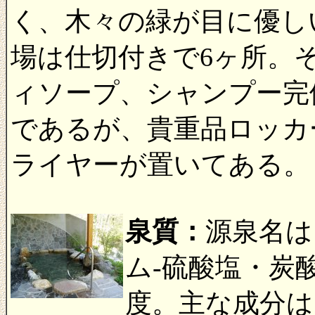
く、木々の緑が目に優し
場は仕切付きで6ヶ所。
ィソープ、シャンプー完
であるが、貴重品ロッカ
ライヤーが置いてある。
泉質：
源泉名は
ム-硫酸塩・炭酸
度。主な成分