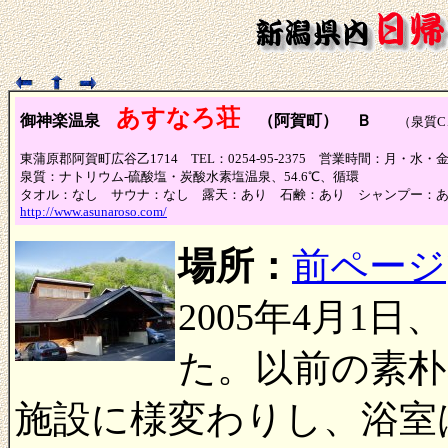
あすなろ荘
御神楽温泉
（阿賀町）
Ｂ
（泉質C
東蒲原郡阿賀町広谷乙1714 TEL：0254-95-2375 営業時間：月・水・金・土
泉質：ナトリウム-硫酸塩・炭酸水素塩温泉、54.6℃、循環
タオル：なし サウナ：なし 露天：あり 石鹸：あり シャンプー：
http://www.asunaroso.com/
場所：
前ページ
2005年4月1
た。以前の素朴
施設に様変わりし、浴室