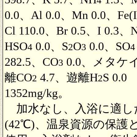
4
0.0、Al 0.0、Mn 0.0、Fe(I
Cl 110.0、Br 0.5、I 0.3、
HSO
0.0、S
O
0.0、SO
4
2
3
4
282.5、CO
0.0、メタケイ
3
離CO
4.7、遊離H
S 0
2
2
1352mg/kg。
加水なし、入浴に適し
(42℃)、温泉資源の保