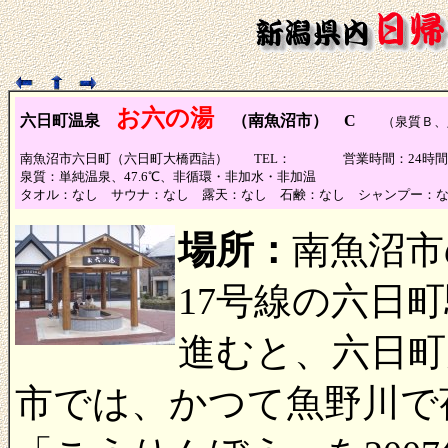
お六の湯
六日町温泉
（南魚沼市） C
（泉質Ｂ、足
南魚沼市六日町（六日町大橋西詰） TEL： 営業時間：24
泉質：単純温泉、47.6℃、非循環・非加水・非加温
タオル：なし サウナ：なし 露天：なし 石鹸：なし シャンプー：
場所：
南魚沼市
17号線の六日
進むと、六日町
市では、かつて魚野川で