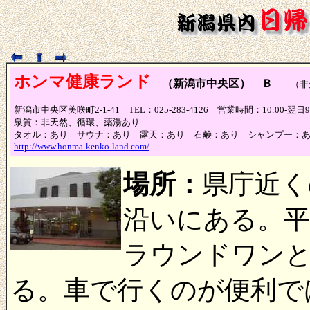
ホンマ健康ランド
（新潟市中央区） Ｂ
（非天
新潟市中央区美咲町2-1-41 TEL：025-283-4126 営業時間：10:00-翌
泉質：非天然、循環、薬湯あり
タオル：あり サウナ：あり 露天：あり 石鹸：あり シャンプー：
http://www.honma-kenko-land.com/
場所：
県庁近く
沿いにある。
ラウンドワン
る。車で行くのが便利で