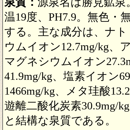
泉質：
源泉名は勝見鉱泉
温19度、PH7.9。無
する。主な成分は、ナトリウ
ウムイオン12.7mg/kg、
マグネシウムイオン27.3
41.9mg/kg、塩素イオン
1466mg/kg、メタ珪酸13.
遊離二酸化炭素30.9mg/k
と結構な泉質である。