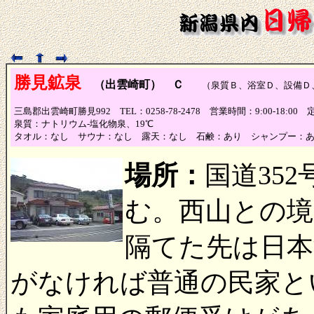
勝見鉱泉
（出雲崎町） Ｃ
（泉質Ｂ、浴室Ｄ、設備Ｄ
三島郡出雲崎町勝見992 TEL：0258-78-2478 営業時間：9:00-18:0
泉質：ナトリウム-塩化物泉、19℃
タオル：なし サウナ：なし 露天：なし 石鹸：あり シャンプー：
場所：
国道35
む。西山との境
隔てた先は日本
がなければ普通の民家と