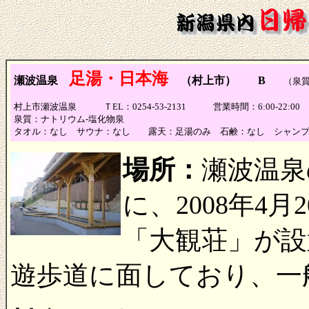
足湯・日本海
瀬波温泉
（村上市） B
（泉質B
村上市瀬波温泉 ＴEL：0254-53-2131 営業時間：6:00-22
泉質：
ナトリウム-塩化物泉
タオル：なし サウナ：なし 露天：足湯のみ 石鹸：なし シャンプ
場所：
瀬波温泉
に、2008年4
「大観荘」が設
遊歩道に面しており、一