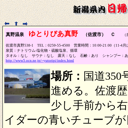
ゆとりぴあ真野
真野温泉
（佐渡市） Ｃ
（泉
佐渡市真野538-1 TEL：0259-55-4500 営業時間：10:00-21:00（11
泉質：ナトリウム-塩化物・硫酸塩泉、循環
タオル：なし サウナ：なし 露天：なし 石鹸：あり シャンプー：
http://www5.ocn.ne.jp/~yutoripi/index.html
場所：
国道35
進める。佐渡歴
少し手前から
イダーの青いチューブが