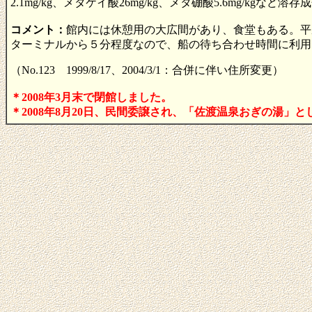
2.1mg/kg、メタケイ酸26mg/kg、メタ硼酸5.6mg/k
コメント：
館内には休憩用の大広間があり、食堂もある。平
ターミナルから５分程度なので、船の待ち合わせ時間に利用
（No.123 1999/8/17、2004/3/1：合併に伴い住所変更）
＊2008年3月末で閉館しました。
＊2008年8月20日、民間委譲され、「佐渡温泉おぎの湯」