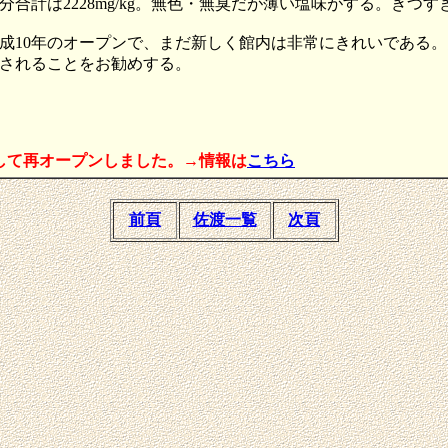
gなど溶存成分合計は2228mg/kg。無色・無臭だが薄い塩味がする。き
成10年のオープンで、まだ新しく館内は非常にきれいである
されることをお勧めする。
として再オープンしました。→情報は
こちら
前頁
佐渡一覧
次頁