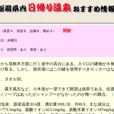
閉館
（泉質Ａ、浴室Ｂ、設備Ｂ、眺めＡ）
 定休日：水曜日
あり 休憩所：あり 食堂：あり
港から宿根木方面に行く途中の高台にある。入り口の建物が８
受け取る。しかし、脱衣場にはこの鍵を使用すべきロッカーは
0円、タオル別。
ナ、露天風呂など。小木港が一望できて眺望は抜群である。佐
ィソープはあったがシャンプーがなかったのが唯一の難点。
（
源泉温度30.6度、湧出量100L/分、PH8.9。主な成分は、ナト
773.5mg/kg、硫酸イオン423.1mg/kg、炭酸水素イオン187mg/