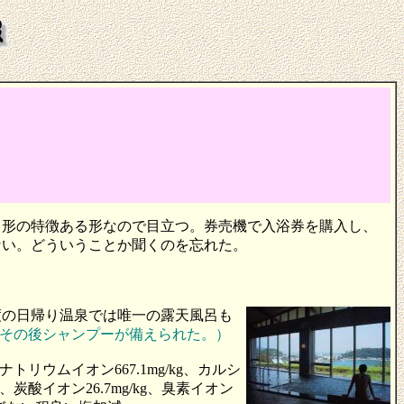
角形の特徴ある形なので目立つ。券売機で入浴券を購入し、
ない。どういうことか聞くのを忘れた。
渡の日帰り温泉では唯一の露天風呂も
その後シャンプーが備えられた。）
リウムイオン667.1mg/kg、カルシ
kg、炭酸イオン26.7mg/kg、臭素イオン