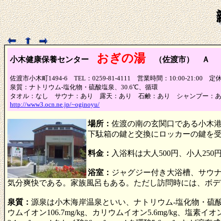
おぎの湯
小木健康保養センター
（佐渡市） Ａ
佐渡市小木町1494-6 TEL：0259-81-4111 営業時間：10:00-21:00
泉質：ナトリウム-塩化物・硫酸塩泉、30.6℃、循環
タオル：なし サウナ：あり 露天：あり 石鹸：あり シャンプー：
http://www3.ocn.ne.jp/~oginoyu/
場所：
佐渡の南の玄関口である小木
下駄箱の鍵と交換にロッカーの鍵を
料金：
入浴料は大人500円、小人25
浴室：
ジャグジー付き大浴槽、サウ
気分爽快である。家族風呂もある。ただし訪問時には、ボデ
泉質：
源泉は小木海岸温泉といい、ナトリウム-塩化物・硫酸塩泉、
ウムイオン106.7mg/kg、カリウムイオン5.6mg/kg、塩素イオン