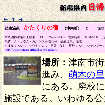
かたくりの宿
結東温泉
（津南町） Ｃ
（泉質Ｂ
中魚沼郡津南町上結東 TEL：0257-67-2377 営業時間：10:00-18:00
泉質：ナトリウム・カルシウム-塩化物・硫酸塩泉、循環
タオル：あなし サウナ：なし 露天：なし 石鹸：あり シャンプー
http://www.tsumari-artfield.com/katakuri/
場所：
津南市街
進み、
萌木の里
にある。廃校に
施設である。いわゆる公