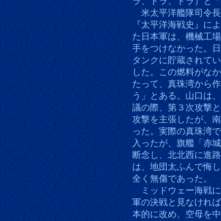
ラ、トラ、トラ）と「
米太平洋艦隊司令長
『太平洋海戦史』によ
た日本軍は、機械工場
手をつけなかった。日
タンクに貯蔵されてい
した。この燃料がなか
たって、真珠湾から作
う」とある。山口は、
議の際、第３次攻撃と
攻撃を主張したが、南
った。実際の真珠湾で
入ったが、旗艦「赤城
断念し、北北西に進路
は、地団太ふんで悔し
全く無傷であった。
ミッドウェー海戦に
軍の決戦と見なければ
本的に改め、空母を中