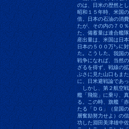
のは、日米の歴然とし
昭和１５年時、米国の
倍。日本の石油の消費
たが、その内の７０％
た、備蓄量は連合艦隊
産出量は、米国は日本
日本の５００万㌧に対
た。こうした、我国の
戦争になれば、当然の
ざるを得ず、戦線の拡
ぶさに見た山口もまた
に、日米避戦論であっ
しかし、第２航空戦
艦「飛龍」に乗り、真
る。この時、旗艦「赤
たる「ＤＧ」（皇国の
層奮励努力せよ）の信
功した淵田美津雄中佐