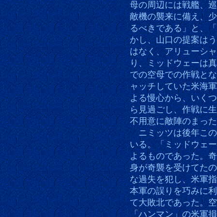
母の周辺には戦艦、巡
敵機の襲来に備え、少
るべきである」と、「
かし、山口の提案はう
はなく、アリューシャ
り、ミッドウェーは真
での空母での作戦とな
ャッチしていた米海軍
よる慢心から、いくつ
ら見過ごし、作戦に生
不用意に敵陣のまった
ニミッツは後年この
いる。「ミッドウェー
よるものであった。奇
身が奇襲を受けてたの
な過失を犯し、米軍指
本軍の誤りを巧みに利
て大敗北であった。空
「ハンマン」の米軍損