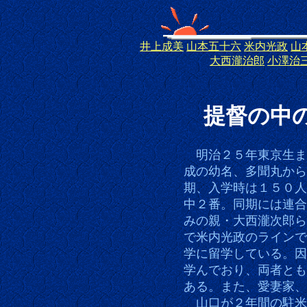
井上成美
山本五十六
米内光政
山
大西瀧治郎
小澤治
海軍兵学
提督の中
明治２５年東京生ま
成の幼名、多聞丸から
期、入学時は１５０人
中２番。同期には連合
みの親・大西瀧次郎ら
で米内光政のラインで
学に留学している。因
学んでおり、両者とも
ある。また、愛妻家、
山口が２年間の駐米