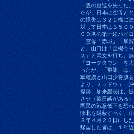
一隻の重巡を失った。
たが、日本は空母とと
の損失は３２２機に達
対して日本は３５００
００名の第一線パイロ
空母「赤城」「加賀
と、山口は「全機今ヨ
ス」と電文を打ち、無
「ヨークタウン」を大
ったが、「飛龍」は、
軍艦旗と山口少将旗を
より、ミッドウェー沖
提督、加来艦長は、提
させ（後日談がある）
国民の戦意低下を恐れ
敗北を隠蔽すべく、山
８年４月２２日にした
帰国した者は、１年近