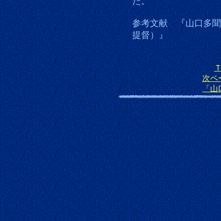
た。
参考文献 『山口多聞
提督）』
次ペ
「山