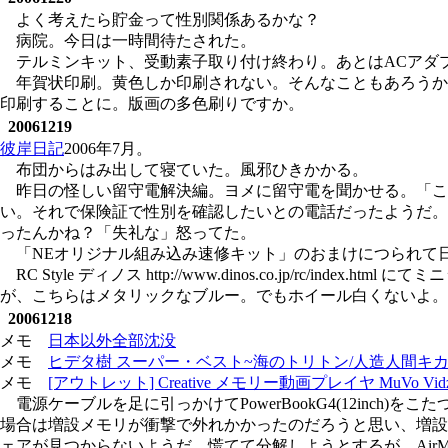
よく考えたら貯金って性別関係あるかな？
病院。今日は一時間待たされた。
テルミンキット、受動素子取り付け終わり。あとはACアダ
年賀状印刷。黄色しか印刷されない。そんなこともあろうか
印刷することに。版画の多色刷りですか。
20061219
彼岸日記
2006年7月。
布団からはみ出して寝ていた。風邪ひきかかる。
昨日の怪しい留守電解決編。ヨメに留守電を聞かせる。「こ
い。それで保険証で性別を確認したいとの電話だったようだ。
ったんかね？「失礼な」怒ってた。
「NEオリジナル組み込み速修キット」のおまけにつられて
RC Style ディノス http://www.dinos.co.jp/
が、こちらはメタリックなブルー。でもホイール白くないよ。
20061218
メモ
日本以外全部沈没
メモ
ヒデタ樹 スーパー・ベスト~海のトリトン/人造人間キカ
メモ
[アウトレット] Creative メモリー動画プレイヤ MuVo Vid
電源ケーブルを足に引っかけてPowerBookG4(12inch)
場合は増設メモリが衝撃で外れかかったのだろうと思い、増設
ェアが見つからないようだ。慌てて分解しようとするが、Ai