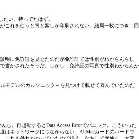
したい。持ってたはず。
がこれを使うと青と紫しか印刷されない。結局一枚につき二回
証明に免許証を見せたのだが免許証では性別がわからんらし
で書かされたそうだ。しかし…免許証の写真で性別わからんか
2が。私はオートスケールモデルのカルソニック～を見つけて載せて喜んでいたのだ
再起動するとData Access Errorでパニック。こういった
はネットワークにつながらない。AirMacカードのハードウ
った。これも外れかかっていたので挿入しなおして元通り。大変