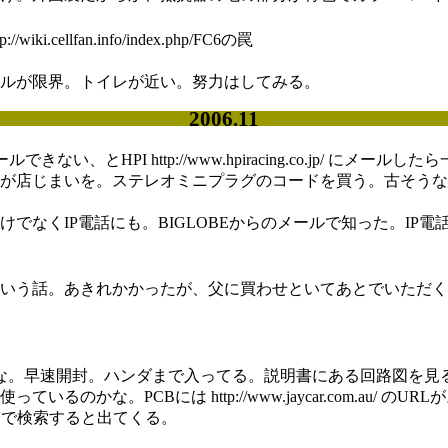
.cellfan.info/index.php/FC6の罠
ルが限界。トイレが近い。努力はしてみる。
2006.11
ルできない、とHPI http://www.hpiracing.co.jp
が店じまいを。ステレオミニプラグのコードを買う。古そうな
でなくIP電話にも。BIGLOBEからのメールで知った。IP
いう話。あきれかかったが、父に買わせといてあとでいただく
。早速開封。ハンダまで入ってる。説明書にある回路図を見ると
な。PCBには http://www.jaycar.com.au/ の
HEREMINで検索すると出てくる。