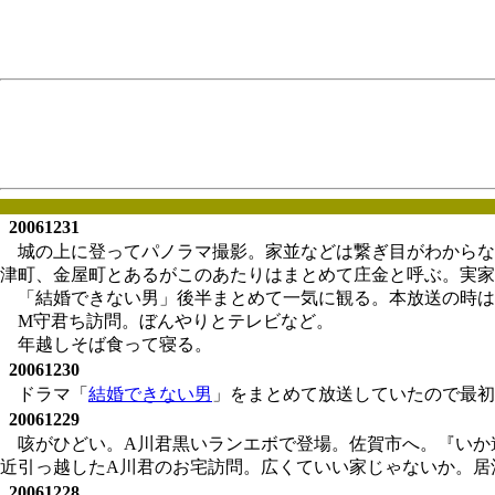
20061231
城の上に登ってパノラマ撮影。家並などは繋ぎ目がわからな
津町、金屋町とあるがこのあたりはまとめて庄金と呼ぶ。実家
「結婚できない男」後半まとめて一気に観る。本放送の時は
M守君ち訪問。ぼんやりとテレビなど。
年越しそば食って寝る。
20061230
ドラマ「
結婚できない男
」をまとめて放送していたので最初
20061229
咳がひどい。A川君黒いランエボで登場。佐賀市へ。『いか
近引っ越したA川君のお宅訪問。広くていい家じゃないか。居
20061228