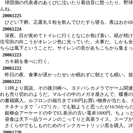
球団側の代表者のあくびに泣いたり着信音に怒ったり。野球
んね。
20061225
ひどい下痢。正露丸５粒を飲んでひたすら寝る。夜はおかゆ
20061224
深夜。目が覚めてトイレに行くとなにか焦げ臭い。紙が焼け
住宅街の向こうがオレンジ色に光っていた。火事だ。しかも全
ちらは風下ということだ。サイレンの音があちこちから集まっ
20061223
カキ鍋を食べに行く。
20061222
昨日の夜、食事が遅かったせいか眠れずに朝とても眠い。規
20061221
11時より面談。その後川崎へ。ヨドバシカメラでゲーム関連の
れも売り切れのようだ。マルイの中のメガネ屋さんで、蝶番の
の書籍購入。ルフロンの福引きで100円お買い物券が当たる
チネチッタで「パプリカ」でも観ようと思ったが16:50
銀柳会アーケードの中でEL表示の古い電卓1000円。ちょっ
昼食は天下一品ラーメンのこってりと高菜ライス。スープが
さくらやでもしものためのインクカートリッジ黒を購入。2F
20061220