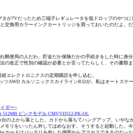
プタが7Vだったため三端子レギュレータを低ドロップのやつに
と交換用カラーインクカートリッジを買っておいたのだよ。だ
れ郵便局の人だわ」貯金だか保険だかの手続きをした時に身分
法の改正で性別の確認が必要とか言ってたらしく、その書類ま
日経エレクトロニクスの定期購読を申し込む。
rc/index.html にてミニッツAWD カルソニックスカイラインR3
イダー~
z 512MB ピンクモデル CMVVD512-PK-OL
をこたつ台の上から落とした。カドから落ちてハングアップ。いやなかんじ。
メモリをいったん外してはめなおす。そうすると起動した。今度
rMacカードはバッテリを外した側面からアクセスできるのだ