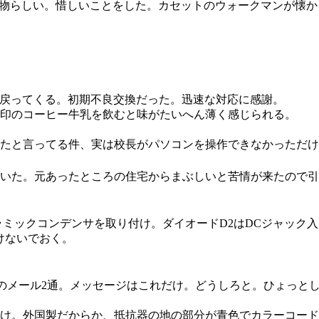
いう物らしい。惜しいことをした。カセットのウォークマンが懐か
マーH2戻ってくる。初期不良交換だった。迅速な対応に感謝。
印のコーヒー牛乳を飲むと味がたいへん薄く感じられる。
たと言ってる件、実は校長がパソコンを操作できなかっただけ
いた。元あったところの住宅からまぶしいと苦情が来たので引
セラミックコンデンサを取り付け。ダイオードD2はDCジャック
けないでおく。
」のメール2通。メッセージはこれだけ。どうしろと。ひょっと
け。外国製だからか、抵抗器の地の部分が青色でカラーコー