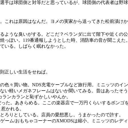
選手は球団側と対等だと思っているが、球団側の代表者は野球
。これは原因はなんだ。ヨメの実家から送ってきた松前漬けか
るような臭いがする。どこだ？ベランダに出て階下や近くの公
焼っぽい。119番通報しようとした時、消防車の音が聞こえた
ている。しばらく眠れなかった。
則正しい生活をせねば。
色々買い物。NDS充電ケーブルなど旅行用。ミニッツのインナー
ない軽いメガネフレームはないか聞いてみる。昔はあったそう
。カランカランと恥ずかしいやんか。
からだった。あきらめる。ここの楽器店で一万円くらいするボン
と惹かれる。
とろりとしている。店員の愛想悪し。うまかったので許す。
ゲーム/おもちゃコーナーのXMODSは縮小、ミニッツのレデ