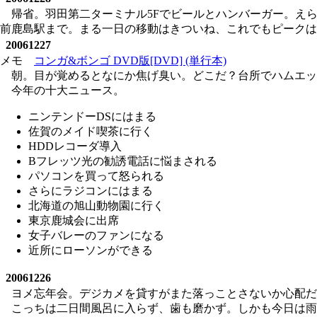
帰省。羽田第二ターミナル5Fでビールとハンバーガー。え
前鹿島駅まで。まる一日の移動はきついね、これでもピークは
20061227
メモ
コンガ&ボンゴ DVD版[DVD] (単行本)
朝。目が覚めるとなにか焦げ臭い。どこだ？台所でハムエッ
今年の十大ニュース。
ニンテンドーDSにはまる
佐賀のメイド喫茶に行く
HDDレコーダ導入
Bフレッツ光の勧誘電話に悩まされる
パソコンを買って怒られる
さらにラジコンにはまる
北海道の旭山動物園に行く
東京鹿城会に出席
女子バレーのファンになる
近所にローソンができる
20061226
ヨメ忘年会。デジカメを貸すがまた落っことさないか心配だ
こっちは二日間風呂に入らず、歯も磨かず。しかも今日は雨