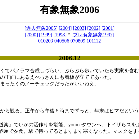
有象無象2006
[過去無象2005]
[2004]
[2003]
[2002]
[2001]
[2000]
[1999]
[1998]
*
[プレ有象無象1997]
01
02
03
04
05
06
07
08
09
10
11
12
2006.12
くてパノラマ合成しづらい。ぶらぶら歩いていたら実家を含む
の正面にあるえべっさんにも看板が立ててあった。
まったくのノーチェックだったがいいねえ。
から観る。正午から午後６時までずっと。年末はヒマだとい
道楽』でいかの活作りを堪能。youmeタウンへ。トイザらス
酒屋で夕食。駅で待ってるとますます寒くなった。マスクをす