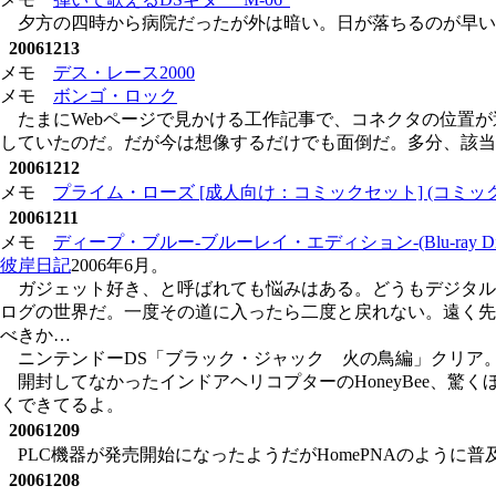
夕方の四時から病院だったが外は暗い。日が落ちるのが早い
20061213
メモ
デス・レース2000
メモ
ボンゴ・ロック
たまにWebページで見かける工作記事で、コネクタの位置
していたのだ。だが今は想像するだけでも面倒だ。多分、該当
20061212
メモ
プライム・ローズ [成人向け：コミックセット] (コミック
20061211
メモ
ディープ・ブルー-ブルーレイ・エディション-(Blu-ray Dis
彼岸日記
2006年6月。
ガジェット好き、と呼ばれても悩みはある。どうもデジタル
ログの世界だ。一度その道に入ったら二度と戻れない。遠く先
べきか…
ニンテンドーDS「ブラック・ジャック 火の鳥編」クリア
開封してなかったインドアヘリコプターのHoneyBee、
くできてるよ。
20061209
PLC機器が発売開始になったようだがHomePNAのように
20061208