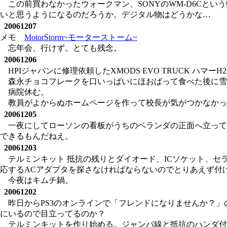
この前買わなかったウォークマン、SONYのWM-D6Cと
いと思うようになるのだろうか。デジタル物はどうかな…
20061207
メモ
MotorStorm~モーターストーム~
忘年会、行けず。とても残念。
20061206
HPIジャパンに修理依頼したXMODS EVO TRUCK ハ
森永チョコフレークを口いっぱいにほおばって食べた後に雪
病院休む。
教員がよからぬホームページを作って校長が気がつかなかっ
20061205
一夜にしてローソンの看板がうちのベランダの正面へ立って
できるもんだねえ。
20061203
テルミンキット 抵抗の残りとダイオード、ICソケット、
応するACアダプタを探さなければならないのでとりあえず付
今夜はキムチ鍋。
20061202
昨日からPS3のオンラインで「フレンドになりませんか？
にいるので目立ってるのか？
テルミンキットを作り始める。ジャンパ線と抵抗のハンダ付