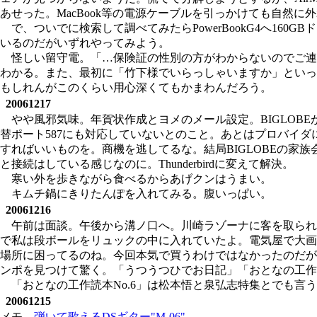
あせった。MacBook等の電源ケーブルを引っかけても自然に外れ
で、ついでに検索して調べてみたらPowerBookG4へ160
いるのだがいずれやってみよう。
怪しい留守電。「…保険証の性別の方がわからないのでご連
わかる。また、最初に「竹下様でいらっしゃいますか」といっ
もしれんがこのくらい用心深くてもかまわんだろう。
20061217
やや風邪気味。年賀状作成とヨメのメール設定。BIGLOB
替ポート587にも対応していないとのこと。あとはプロバイダに
すればいいものを。商機を逃してるな。結局BIGLOBEの家族
と接続はしている感じなのに。Thunderbirdに変えて解決。
寒い外を歩きながら食べるからあげクンはうまい。
キムチ鍋にきりたんぽを入れてみる。腹いっぱい。
20061216
午前は面談。午後から溝ノ口へ。川崎ラゾーナに客を取られ
で私は段ボールをリュックの中に入れていたよ。電気屋で大画
場所に困ってるのね。今回本気で買うわけではなかったのだがヨメ
ンポを見つけて驚く。「うつうつひでお日記」「おとなの工作読
「おとなの工作読本No.6」は松本悟と泉弘志特集とでも
20061215
メモ
弾いて歌えるDSギター"M-06"