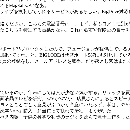
るMagSafeいいなあ。
GBドライブを換装してくれるサービスがあるらしい。BigDrive
絡ください。こちらの電話番号は…」まず、私もヨメも性別が
たこちらを特定する言葉がない。これは名前や保険証の番号を
Eがポート25ブロックをしたので、フュージョンが提供してい
聞いてくれ、と。BIGLOBEは代替ポート587にも対応して
会員の登録をし、メールアドレスを取得。だが落とし穴はまだあった
ているのか、年末にしては人が少ない気がする。リュックを買
面液晶テレビを研究。32Vか37Vか。店員さんによるとスピ
とことごとく意見がぶつかり合意にいたらず。私は、37Vの10
本No.6」購入。弁当買って疲れて帰宅。よく歩いた。
言うべき内容。子供の科学や初歩のラジオを読んで電子工作をし