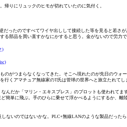
。帰りにリュックのヒモが切れていたのに気付く。
が逆だったのですべてワイヤ出しして接続した等を見ると若さ
する部品を買い直すかなにかすると思う。金がないので労力で
)
c)
ものがつまらなくなってきた。そこへ現れたのが先日のウォー
を行くアマチュア無線家のT氏は管球の世界へと旅立たれてし
。なんだか「マリン・エキスプレス」のプロットも使われてま
驚くほど簡単に飛ぶ。手のひらに乗せて浮かべるようにするか、
普及しないのではないかな。PLC+無線LANのような製品だっ