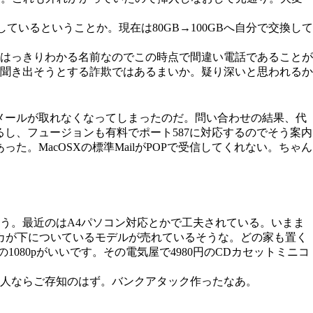
対応しているということか。現在は80GB→100GBへ自分で交換して
はっきりわかる名前なのでこの時点で間違い電話であることが
聞き出そうとする詐欺ではあるまいか。疑り深いと思われるか
るメールが取れなくなってしまったのだ。問い合わせの結果、代
いるし、フュージョンも有料でポート587に対応するのでそう案内
。MacOSXの標準MailがPOPで受信してくれない。ちゃん
う。最近のはA4パソコン対応とかで工夫されている。いまま
ーカが下についているモデルが売れているそうな。どの家も置く
80pがいいです。その電気屋で4980円のCDカセットミニコ
た人ならご存知のはず。バンクアタック作ったなあ。