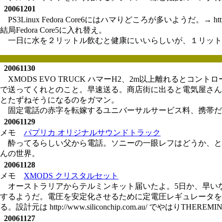
20061201
PS3Linux Fedora Core6にはハマりどころが多いようだ。→ http://wiki
結局Fedora Core5に入れ替え。
一日に水を２リットル飲むと健康にいいらしいが、１リット
20061130
XMODS EVO TRUCK ハマーH2、2m以上離れるとコントロー
で送ってくれとのこと。早速送る。商店街に出ると電気屋さん
とたずねそうになるのをガマン。
固定電話の赤字を転嫁するユニバーサルサービス料、携帯だけ
20061129
メモ
パプリカ オリジナルサウンドトラック
酔ってるらしい父から電話。ソニーの一眼レフはどうか、と
んの世界。
20061128
メモ
XMODS クリスタルセット
オーストラリアからテルミンキット届いたよ。5日か、早いな
するようだ。電圧を安定化させるために定電圧レギュレータを使っているのか
る。設計元は http://www.siliconchip.com.au/ でやはりT
20061127