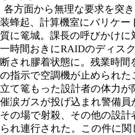
各方面から無理な要求を突
装蜂起、計算機室にバリケー
質に篭城。課長の呼びかけに
一時間おきにRAIDのディス
断され膠着状態に。残業時間
の指示で空調機が止められた
立て篭もった設計者の体力が
催涙ガスが投げ込まれ警備員
その場で射殺、その他の設計
られ連行された。この件に関