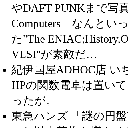
やDAFT PUNKまで写真満載
Computers」なんと
た"The ENIAC;History,Ope
VLSI"が素敵だ…
紀伊国屋ADHOC店 
HPの関数電卓は置い
ったが。
東急ハンズ 「謎の円盤