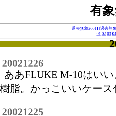
有象
[過去無象2001]
[過去無象2
01
02
03
0
2
20021226
ああFLUKE M-10
樹脂。かっこいいケース
20021225