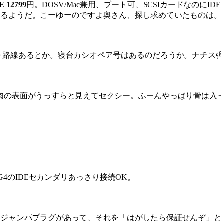
DE
12799
円。DOSV/Mac兼用、ブート可、SCSIカードなの
内蔵しているようだ。こーゆーのですよ奥さん、探し求めていたものは
路線あるとか。寝台カシオペア号はあるのだろうか。ナチス弾
の表面がうっすらと見えてセクシー。ふーんやっぱり骨は入
 300mA G4のIDEセカンダリあっさり接続OK。
定するジャンパプラグがあって、それを「はがしたら保証せんぞ