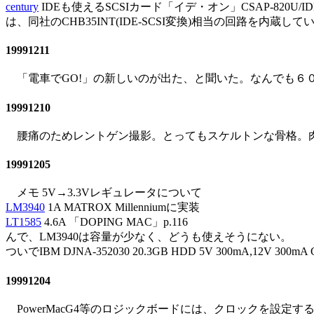
century
IDEも使えるSCSIカード「イデ・オン」CSAP-820U/I
は、同社のCHB35INT(IDE-SCSI変換)相当の回路を
19991211
「電車でGO!」の新しいのが出た、と聞いた。なんでも６０
19991210
腰痛のためレントゲン撮影。とってもスケルトンな骨格。肉
19991205
メモ 5V→3.3Vレギュレータについて
LM3940
1A MATROX Millenniumに実装
LT1585
4.6A 「DOPING MAC」p.116
んで、LM3940は容量が少なく、どうも使えそうにない。
ついでIBM DJNA-352030 20.3GB HDD 5V 300mA,12V
19991204
PowerMacG4等のロジックボードには、クロックを設