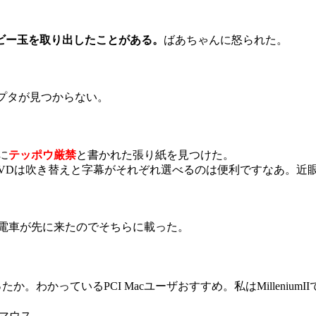
ビー玉を取り出したことがある。
ばあちゃんに怒られた。
ダプタが見つからない。
に
テッポウ厳禁
と書かれた張り紙を見つけた。
DVDは吹き替えと字幕がそれぞれ選べるのは便利ですなあ。近
電車が先に来たのでそちらに載った。
円だったか。わかっているPCI Macユーザおすすめ。私はMilleni
マウス。