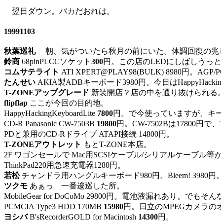
翌日ダウン。バカだおれは。
19991103
秋葉巡礼
朝、気がついたら秋月の前にいた。体調回復の兆
鈴商
68pinPLCCソケット
300
円。この店のLEDにしばしうっ
コムサテライト
ATI XPERT@PLAY98(BULK) 8980円。AGP
たんせい
AKIA製ADBキーボード3980円。今日はHappyHa
T-ZONEアップグレード
新装開店？店の中を通り抜けられる。RIV
flipflap
ここが今回の目的地。
HappyHackingKeyboardLite
7800
円。で今使っていますが、キ
CD-R Panasonic CW-7503B
19800
円。CW-7502Bは17800
PDと兼用のCD-Rドライブ ATAPI接続 14800円。
T-ZONEアウトレット
もとT-ZONE本店。
2F ワゴンセールで Mac用SCSIケーブル/シリアルケーブル等
ThinkPad220用急速充電器1280円。
若松
チャンドラ用ハングルキーボード980円。Bleem! 398
ツクモ
あぁっ 一番逡巡した所。
MobileGear for DoCoMo 29800円。電池液漏れあ
PCMCIA Type3 HDD 170MB
15980
円。日立のMPEGカメラ
ヨシバ
B'sRecorderGOLD for Macintosh
14300
円。