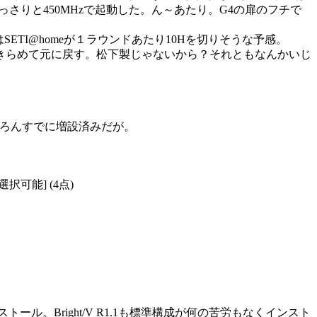
っさりと450MHzで起動した。ん～あたり。G4の扉のフチで
とはSETI@homeが１ラウンドあたり10Hを切りそうな予感。
。あきらめて元に戻す。松下製じゃないから？それともなんかいじ
ろんすでに増設済みだが。
択可能] (4点)
ール。Bright/V R1.1も標準構成が何の苦労もなくインスト