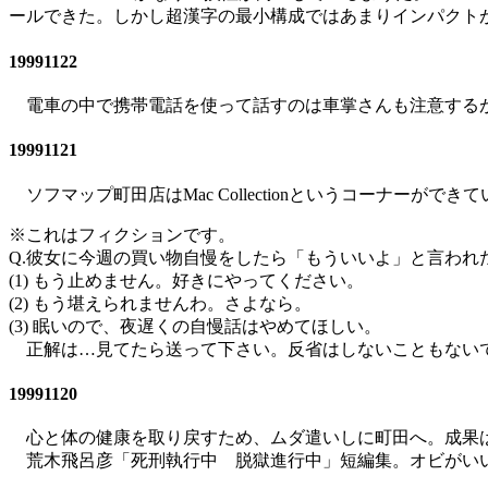
ールできた。しかし超漢字の最小構成ではあまりインパクト
19991122
電車の中で携帯電話を使って話すのは車掌さんも注意するが
19991121
ソフマップ町田店はMac Collectionというコーナーができて
※これはフィクションです。
Q.彼女に今週の買い物自慢をしたら「もういいよ」と言われ
(1) もう止めません。好きにやってください。
(2) もう堪えられませんわ。さよなら。
(3) 眠いので、夜遅くの自慢話はやめてほしい。
正解は…見てたら送って下さい。反省はしないこともない
19991120
心と体の健康を取り戻すため、ムダ遣いしに町田へ。成果
荒木飛呂彦「死刑執行中 脱獄進行中」短編集。オビがい