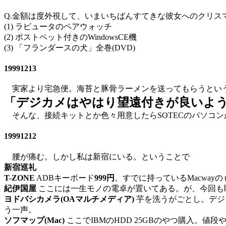
Q.金額は度外視して、いまいちばんすてきな彼女へのクリスマ
(1) ラピュータのペアウォッチ
(2) ポストペット付きのWindowsCE機
(3) 「フランダースの犬」全巻(DVD)
19991213
実家より宅急便。海苔と豚骨ラーメンを送ってもらうとい
「デジカメはやはり望遠付きが良いよ
そんな、接続キットとか色々用意したらSOTECのパソコ
19991212
腰が痛む。しかし私は新宿にいる。ということで
新宿巡礼
T-ZONE
ADBキーボード
999円
。すでに持っているMacway
紀伊国屋
ここには一生モノの電卓が置いてある。が、今回も眺める
ヨドバシカメラ(OAマルチメディア)
芋を洗うがごとし。デジカ
う一声。
ソフマップ(Mac)
ここでIBMのHDD 25GBのやつ購入。値段