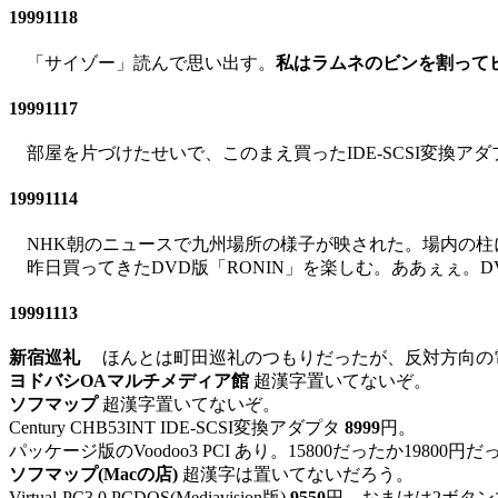
19991118
「サイゾー」読んで思い出す。
私はラムネのビンを割って
19991117
部屋を片づけたせいで、このまえ買ったIDE-SCSI変換ア
19991114
NHK朝のニュースで九州場所の様子が映された。場内の柱
昨日買ってきたDVD版「RONIN」を楽しむ。ああぇぇ。
19991113
新宿巡礼
ほんとは町田巡礼のつもりだったが、反対方向の
ヨドバシOAマルチメディア館
超漢字置いてないぞ。
ソフマップ
超漢字置いてないぞ。
Century CHB53INT IDE-SCSI変換アダプタ
8999
円。
パッケージ版のVoodoo3 PCI あり。15800だったか19800
ソフマップ(Macの店)
超漢字は置いてないだろう。
Virtual-PC3.0 PCDOS(Mediavision版)
9550
円。おまけは2ボタン