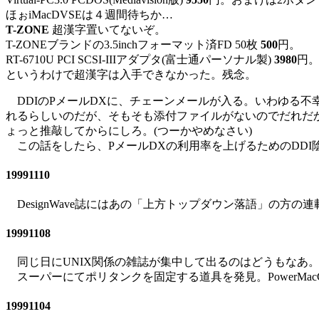
ほぉiMacDVSEは４週間待ちか…
T-ZONE
超漢字置いてないぞ。
T-ZONEブランドの3.5inchフォーマット済FD 50枚
500
円。
RT-6710U PCI SCSI-IIIアダプタ(富士通パーソナル製)
3980
円。
というわけで超漢字は入手できなかった。残念。
DDIのPメールDXに、チェーンメールが入る。いわゆる不
れるらしいのだが、そもそも添付ファイルがないのでだれだ
ょっと推敲してからにしろ。(つーかやめなさい)
この話をしたら、PメールDXの利用率を上げるためのDDI
19991110
DesignWave誌にはあの「上方トップダウン落語」の方の
19991108
同じ日にUNIX関係の雑誌が集中して出るのはどうもなあ
スーパーにてポリタンクを固定する道具を発見。PowerMac
19991104