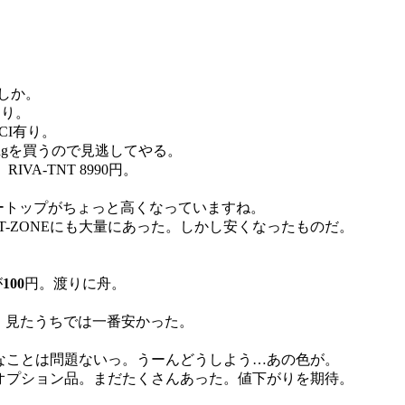
しか。
とり。
/PCI有り。
ckingを買うので見逃してやる。
A-TNT 8990円。
ートップがちょっと高くなっていますね。
円で、T-ZONEにも大量にあった。しかし安くなったものだ。
が
100
円。渡りに舟。
0円。見たうちでは一番安かった。
り。でもそんなことは問題ないっ。うーんどうしよう…あの色が。
のオプション品。まだたくさんあった。値下がりを期待。