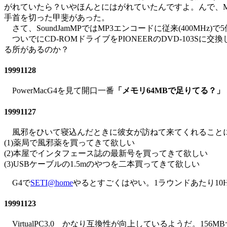
がれていたら？いやほんとにはがれていたんですよ。んで、Mac
手首を切った甲斐があった。
さて、SoundJamMPではMP3エンコードに従来(400MHz
ついでにCD-ROMドライブをPIONEERのDVD-10
る所があるのか？
19991128
PowerMacG4を見て開口一番
「メモリ64MBで足りてる？」
19991127
風邪をひいて寝込んだときに彼女が訪ねて来てくれること
(1)薬局で風邪薬を買ってきて欲しい
(2)本屋でインタフェース誌の最新号を買ってきて欲しい
(3)USBケーブルの1.5mのやつを二本買ってきて欲しい
G4で
SETI@home
やるとすごくはやい。1ラウンドあたり10
19991123
VirtualPC3.0 かなり互換性が向上しているようだ。15