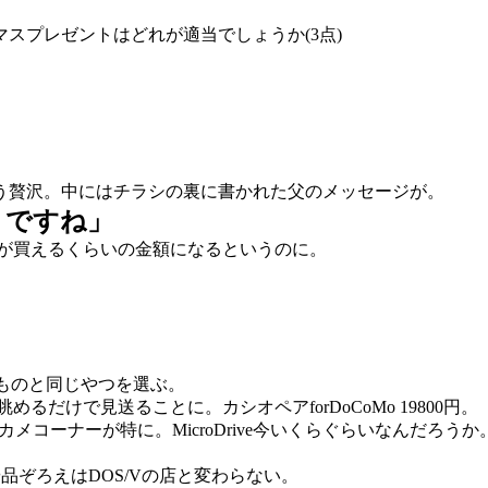
スプレゼントはどれが適当でしょうか(3点)
う贅沢。中にはチラシの裏に書かれた父のメッセージが。
うですね」
ンが買えるくらいの金額になるというのに。
のものと同じやつを選ぶ。
だけで見送ることに。カシオペアforDoCoMo 19800円。
メコーナーが特に。MicroDrive今いくらぐらいなんだろう
や品ぞろえはDOS/Vの店と変わらない。