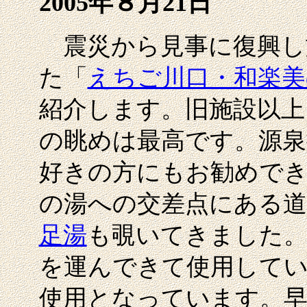
2005年８月21日
震災から見事に復興し
た「
えちご川口・和楽美
紹介します。旧施設以上
の眺めは最高です。源泉
好きの方にもお勧めで
の湯への交差点にある
足湯
も覗いてきました。
を運んできて使用してい
使用となっています。