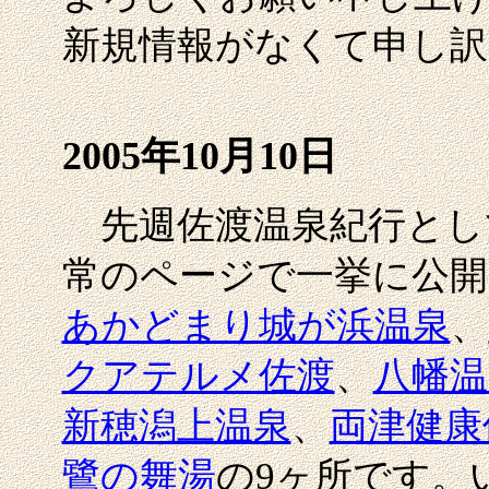
新規情報がなくて申し訳
2005年10月10日
先週佐渡温泉紀行とし
常のページで一挙に公開
あかどまり城が浜温泉
、
クアテルメ佐渡
、
八幡温
新穂潟上温泉
、
両津健康
鷺の舞湯
の9ヶ所です。