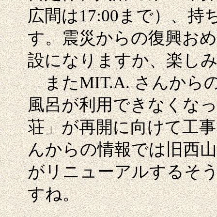
広間は17:00まで）、
す。震災からの復興お
設になりますか、楽し
またMIT.A. さんか
風呂が利用できなくなっ
荘」が再開に向けて工事
んからの情報では旧西山
がリニューアルするそ
すね。