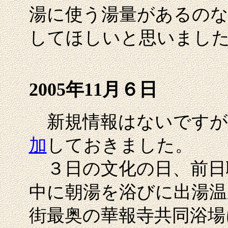
湯に使う湯量があるのな
してほしいと思いまし
2005年11月６日
新規情報はないですが
加
しておきました。
３日の文化の日、前日
中に朝湯を浴びに出湯温
街最奥の華報寺共同浴場