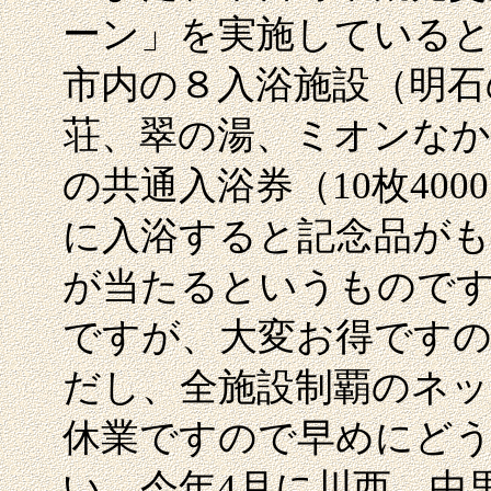
ーン」を実施している
市内の８入浴施設（明石
荘、翠の湯、ミオンなか
の共通入浴券（10枚40
に入浴すると記念品がも
が当たるというものです。
ですが、大変お得です
だし、全施設制覇のネッ
休業ですので早めにど
い。今年4月に川西、中