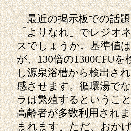
最近の掲示板での話題
「よりなれ」でレジオ
スでしょうか。基準値は10
が、130倍の1300CF
し源泉浴槽から検出され
感させます。循環湯で
ラは繁殖するというこ
高齢者が多数利用されま
まれます。ただ、おかげ