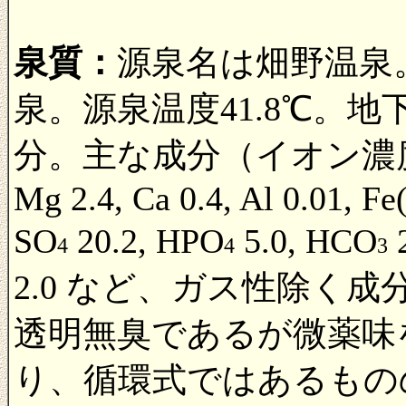
泉質：
源泉名は畑野温泉
泉。源泉温度41.8℃。地下
分。主な成分（イオン濃度mg/k
Mg 2.4, Ca 0.4, Al 0.01, Fe(I
SO
20.2, HPO
5.0, HCO
4
4
3
2.0 など、ガス性除く成分
透明無臭であるが微薬味
り、循環式ではあるもの