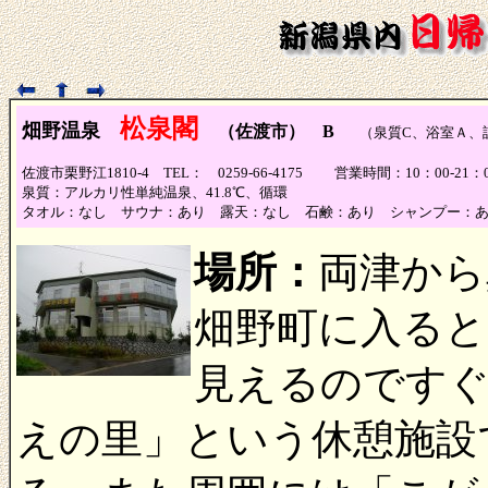
松泉閣
畑野温泉
（佐渡市） B
（泉質C、浴室Ａ、
佐渡市栗野江1810-4 TEL： 0259-66-4175 営業時間：10：00
泉質：アルカリ性単純温泉、41.8℃、循環
タオル：なし サウナ：あり 露天：なし 石鹸：あり シャンプー：
場所：
両津から
畑野町に入ると
見えるのです
えの里」という休憩施設