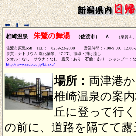
朱鷺の舞湯
椎崎温泉
（佐渡市） Ａ
（泉質Ａ、
佐渡市原黒658 TEL： 0259-23-2038 営業時間：7:00-9:00、12:0
泉質：ナトリウム-塩化物泉、47.2℃、循環・掛け流し
タオル：なし サウナ：なし 露天：あり 石鹸：あり シャンプー：
http://www.sado.co.jp/kiraku/
場所：
両津港か
椎崎温泉の案内
丘に登って行
の前に、道路を隔てて露