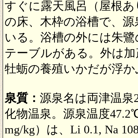
すぐに露天風呂（屋根あ
の床、木枠の浴槽で、源
いる。浴槽の外には朱鷺
テーブルがある。外は加
牡蛎の養殖いかだが浮か
泉質：
源泉名は両津温泉
化物温泉。源泉温度47.
mg/kg）は、Li 0.1, Na 1083,