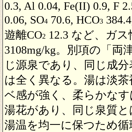
0.3, Al 0.04, Fe(II) 0.9, F 2
0.06, SO
70.6, HCO
384.
4
3
遊離CO
12.3 など、
2
3108mg/kg。別項の
じ源泉であり、同じ成分
は全く異なる。湯は淡茶
ベ感が強く、柔らかなす
湯花があり、同じ泉質と
湯温を均一に保つため循