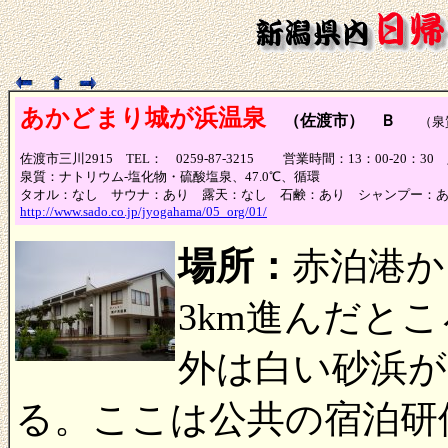
あかどまり城が浜温泉
（佐渡市） Ｂ
（泉
佐渡市三川2915 TEL： 0259-87-3215 営業時間：13：00-2
泉質：ナトリウム-塩化物・硫酸塩泉、47.0℃、循環
タオル：なし サウナ：あり 露天：なし 石鹸：あり シャンプー：
http://www.sado.co.jp/jyogahama/05_org/01/
場所：
赤泊港か
3km進んだと
外は白い砂浜が
る。ここは公共の宿泊研