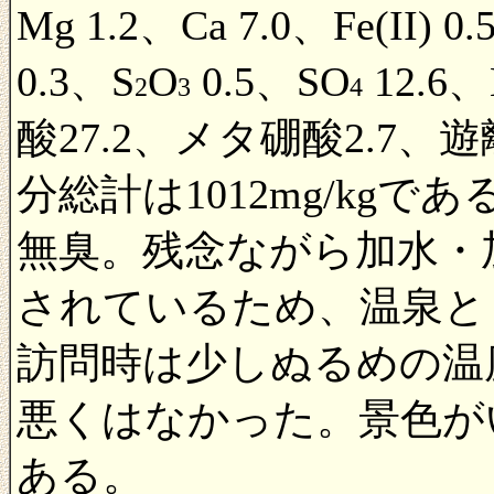
Mg 1.2、Ca 7.0、Fe(II) 0
0.3、S
O
0.5、SO
12.6
2
3
4
酸27.2、メタ硼酸2.7、遊
分総計は1012mg/kg
無臭。残念ながら加水・
されているため、温泉と
訪問時は少しぬるめの温
悪くはなかった。景色が
ある。