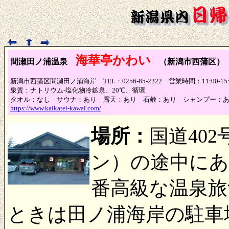
海華亭かわい
間瀬田ノ浦温泉
（新潟市西蒲区
新潟市西蒲区間瀬田ノ浦海岸 TEL：0256-85-2222 営業時間：11:00-1
泉質：ナトリウム-塩化物冷鉱泉、20℃、循環
タオル：なし サウナ：あり 露天：あり 石鹸：あり シャンプー：
https://www.kaikatei-kawai.com/
場所：
国道40
ン）の途中にあ
番高級な温泉旅
ときは田ノ浦海岸の駐車